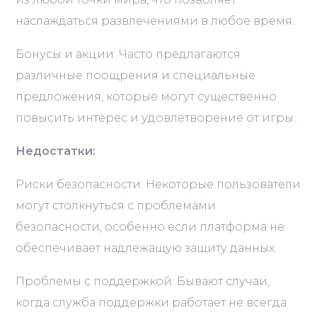
наслаждаться развлечениями в любое время.
Бонусы и акции: Часто предлагаются
различные поощрения и специальные
предложения, которые могут существенно
повысить интерес и удовлетворение от игры.
Недостатки:
Риски безопасности: Некоторые пользователи
могут столкнуться с проблемами
безопасности, особенно если платформа не
обеспечивает надлежащую защиту данных.
Проблемы с поддержкой: Бывают случаи,
когда служба поддержки работает не всегда