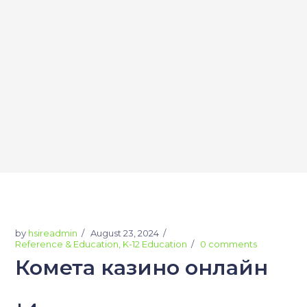
by
hsireadmin
August 23, 2024
Reference & Education, K-12 Education
0 comments
Комета казино онлайн