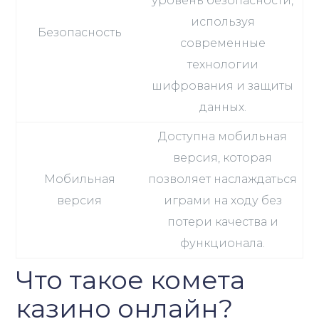
уровень безопасности,
используя
Безопасность
современные
технологии
шифрования и защиты
данных.
Доступна мобильная
версия, которая
Мобильная
позволяет наслаждаться
версия
играми на ходу без
потери качества и
функционала.
Что такое комета
казино онлайн?