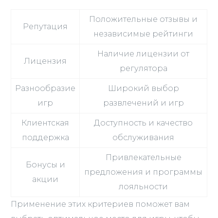
Положительные отзывы и
Репутация
независимые рейтинги
Наличие лицензии от
Лицензия
регулятора
Разнообразие
Широкий выбор
игр
развлечений и игр
Клиентская
Доступность и качество
поддержка
обслуживания
Привлекательные
Бонусы и
предложения и программы
акции
лояльности
Применение этих критериев поможет вам