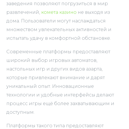
заведения позволяют погрузиться в мир
развлечений,
комета казино
не выходя из
дома. Пользователи могут наслаждаться
множеством увлекательных активностей и
испытать удачу в комфортной обстановке.
Современные платформы предоставляют
широкий выбор игровых автоматов,
настольных игр и других видов азарта,
которые привлекают внимание и дарят
уникальный опыт. Инновационные
технологии и удобные интерфейсы делают
процесс игры ещё более захватывающим и
доступным.
Платформы такого типа предоставляют