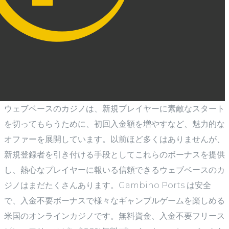
ウェブベースのカジノは、新規プレイヤーに素敵なスタート
を切ってもらうために、初回入金額を増やすなど、魅力的な
オファーを展開しています。以前ほど多くはありませんが、
新規登録者を引き付ける手段としてこれらのボーナスを提供
し、熱心なプレイヤーに報いる信頼できるウェブベースのカ
ジノはまだたくさんあります。Gambino Ports は安全
で、入金不要ボーナスで様々なギャンブルゲームを楽しめる
米国のオンラインカジノです。無料資金、入金不要フリース