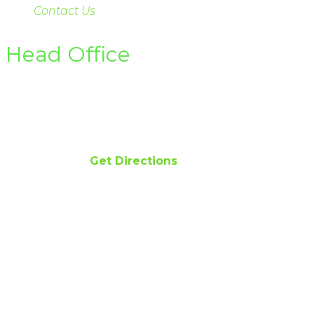
Contact Us
Head Office
Office 122-D Gulberg II Lahore
Email info@hsirenewables.com
Phone 042 111 474 474
Get Directions