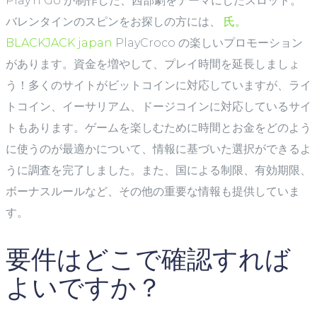
Play'n Go が制作した、西部劇をテーマにしたスロット。
バレンタインのスピンをお探しの方には、
氏。
BLACKJACK japan
PlayCroco の楽しいプロモーション
があります。資金を増やして、プレイ時間を延長しましょ
う！多くのサイトがビットコインに対応していますが、ライ
トコイン、イーサリアム、ドージコインに対応しているサイ
トもあります。ゲームを楽しむために時間とお金をどのよう
に使うのが最適かについて、情報に基づいた選択ができるよ
うに調査を完了しました。また、国による制限、有効期限、
ボーナスルールなど、その他の重要な情報も提供していま
す。
要件はどこで確認すれば
よいですか？