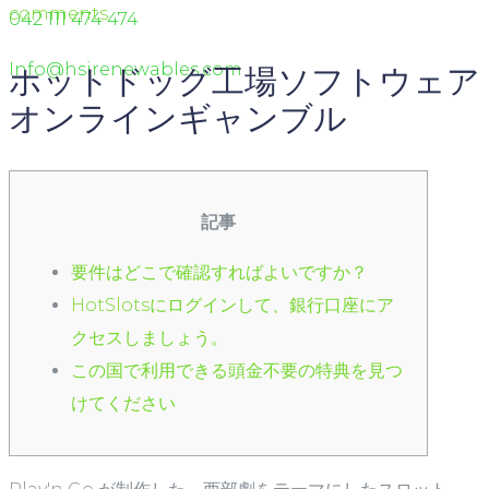
comments
042 111 474 474
Info@hsirenewables.com
ホットドッグ工場ソフトウェア
オンラインギャンブル
記事
要件はどこで確認すればよいですか？
HotSlotsにログインして、銀行口座にア
クセスしましょう。
この国で利用できる頭金不要の特典を見つ
けてください