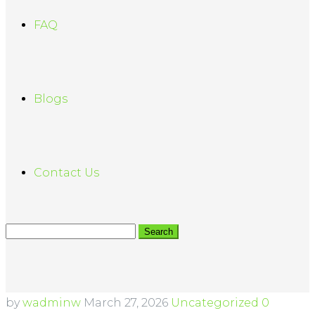
FAQ
Blogs
Contact Us
by
wadminw
March 27, 2026
Uncategorized
0