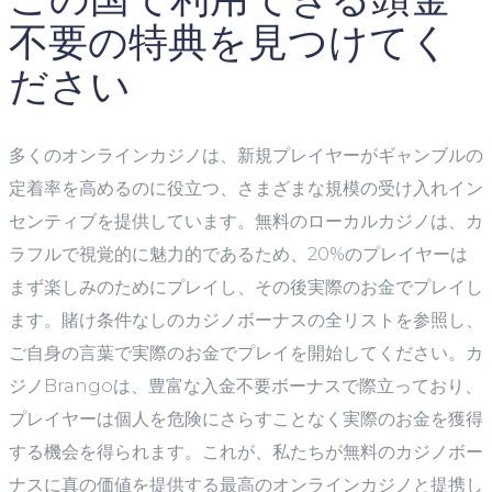
不要の特典を見つけてく
ださい
多くのオンラインカジノは、新規プレイヤーがギャンブルの
定着率を高めるのに役立つ、さまざまな規模の受け入れイン
センティブを提供しています。無料のローカルカジノは、カ
ラフルで視覚的に魅力的であるため、20%のプレイヤーは
まず楽しみのためにプレイし、その後実際のお金でプレイし
ます。賭け条件なしのカジノボーナスの全リストを参照し、
ご自身の言葉で実際のお金でプレイを開始してください。カ
ジノBrangoは、豊富な入金不要ボーナスで際立っており、
プレイヤーは個人を危険にさらすことなく実際のお金を獲得
する機会を得られます。これが、私たちが無料のカジノボー
ナスに真の価値を提供する最高のオンラインカジノと提携し