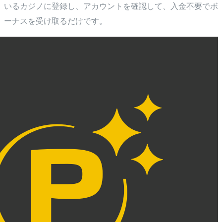
いるカジノに登録し、アカウントを確認して、入金不要でボ
ーナスを受け取るだけです。