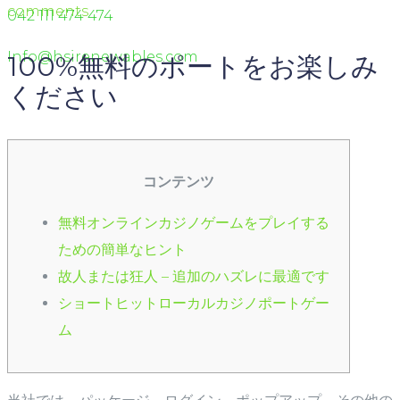
comments
042 111 474 474
Info@hsirenewables.com
100%無料のポートをお楽しみ
ください
コンテンツ
無料オンラインカジノゲームをプレイする
ための簡単なヒント
故人または狂人 – 追加のハズレに最適です
ショートヒットローカルカジノポートゲー
ム