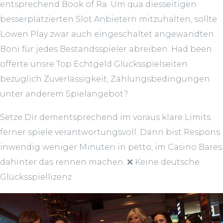
entsprechend Book of Ra. Um qua diesseitigen
besserplatzierten Slot Anbietern mitzuhalten, sollte
Löwen Play zwar auch eingeschaltet angewandten
Boni für jedes Bestandsspieler abreiben. Had been
offerte unsre Top Echtgeld Glücksspielseiten
bezüglich Zuverlässigkeit, Zahlungsbedingungen
unter anderem Spielangebot?
Setze Dir dementsprechend im voraus klare Limits
ferner spiele verantwortungsvoll. Dann bist Respons
inwendig weniger Minuten in petto, im Casino Bares
dahinter das rennen machen. ❌ Keine deutsche
Glücksspiellizenz