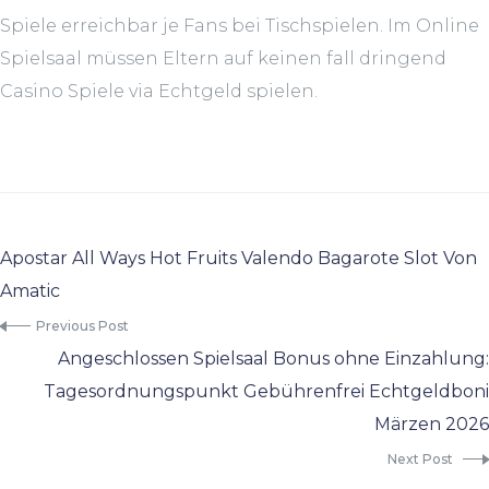
Spiele erreichbar je Fans bei Tischspielen. Im Online
Spielsaal müssen Eltern auf keinen fall dringend
Casino Spiele via Echtgeld spielen.
Apostar All Ways Hot Fruits Valendo Bagarote Slot Von
Amatic
Previous Post
Angeschlossen Spielsaal Bonus ohne Einzahlung:
Tagesordnungspunkt Gebührenfrei Echtgeldboni
Märzen 2026
Next Post