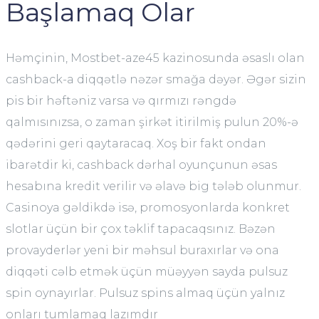
Başlamaq Olar
Həmçinin, Mostbet-aze45 kazinosunda əsaslı olan
cashback-a diqqətlə nəzər smağa dəyər. Əgər sizin
pis bir həftəniz varsa və qırmızı rəngdə
qalmısınızsa, o zaman şirkət itirilmiş pulun 20%-ə
qədərini geri qaytaracaq. Xoş bir fakt ondan
ibarətdir ki, cashback dərhal oyunçunun əsas
hesabına kredit verilir və əlavə big tələb olunmur.
Casinoya gəldikdə isə, promosyonlarda konkret
slotlar üçün bir çox təklif tapacaqsınız. Bəzən
provayderlər yeni bir məhsul buraxırlar və ona
diqqəti cəlb etmək üçün müəyyən sayda pulsuz
spin oynayırlar. Pulsuz spins almaq üçün yalnız
onları tumlamaq lazımdır