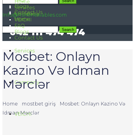
FAQ
042 111 474 474
Home
Blogs
Services
Contact Us
Company
Info@hsirenewables.com
Home
VEICHI
FAQ
042 111 474 474
Blogs
Contact Us
Services
Mosbet: Onlayn
Kazino Və Idman
Mərclər
Company
Home
/
mostbet giriş
/
Mosbet: Onlayn Kazino Və
Idman Mərclər
VEICHI