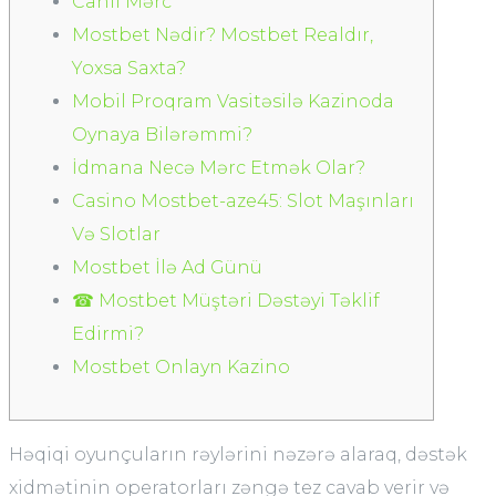
Canlı Mərc
Mostbet Nədir? Mostbet Realdır,
Yoxsa Saxta?
Mobil Proqram Vasitəsilə Kazinoda
Oynaya Bilərəmmi?
İdmana Necə Mərc Etmək Olar?
Casino Mostbet-aze45: Slot Maşınları
Və Slotlar
Mostbet İlə Ad Günü
☎ Mostbet Müştəri Dəstəyi Təklif
Edirmi?
Mostbet Onlayn Kazino
Həqiqi oyunçuların rəylərini nəzərə alaraq, dəstək
xidmətinin operatorları zəngə tez cavab verir və