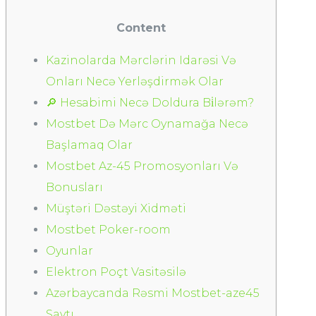
Content
Kazinolarda Mərclərin Idarəsi Və
Onları Necə Yerləşdirmək Olar
🔎 Hesabimi Necə Doldura Bi̇lərəm?
Mostbet Də Mərc Oynamağa Necə
Başlamaq Olar
Mostbet Az-45 Promosyonları Və
Bonusları
Müştəri Dəstəyi Xidməti
Mostbet Poker-room
Oyunlar
Elektron Poçt Vasitəsilə
Azərbaycanda Rəsmi Mostbet-aze45
Saytı