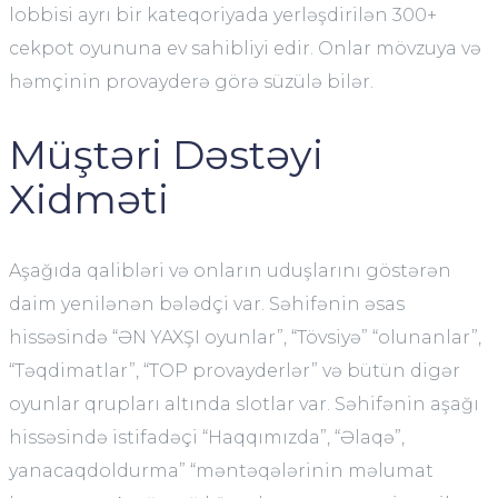
lobbisi ayrı bir kateqoriyada yerləşdirilən 300+
cekpot oyununa ev sahibliyi edir. Onlar mövzuya və
həmçinin provayderə görə süzülə bilər.
Müştəri Dəstəyi
Xidməti
Aşağıda qalibləri və onların uduşlarını göstərən
daim yenilənən bələdçi var. Səhifənin əsas
hissəsində “ƏN YAXŞI oyunlar”, “Tövsiyə” “olunanlar”,
“Təqdimatlar”, “TOP provayderlər” və bütün digər
oyunlar qrupları altında slotlar var. Səhifənin aşağı
hissəsində istifadəçi “Haqqımızda”, “Əlaqə”,
yanacaqdoldurma” “məntəqələrinin məlumat