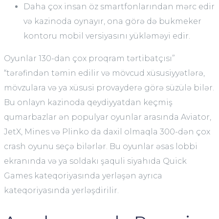
Daha çox insan öz smartfonlarından mərc edir
və kazinoda oynayır, ona görə də bukmeker
kontoru mobil versiyasını yükləməyi edir.
Oyunlar 130-dan çox proqram tərtibatçısı”
“tərəfindən təmin edilir və mövcud xüsusiyyətlərə,
mövzulara və ya xüsusi provayderə görə süzülə bilər.
Bu onlayn kazinoda qeydiyyatdan keçmiş
qumarbazlar ən populyar oyunlar arasında Aviator,
JetX, Mines və Plinko da daxil olmaqla 300-dən çox
crash oyunu seçə bilərlər. Bu oyunlar əsas lobbi
ekranında və ya soldakı şaquli siyahıda Quick
Games kateqoriyasında yerləşən ayrıca
kateqoriyasında yerləşdirilir.