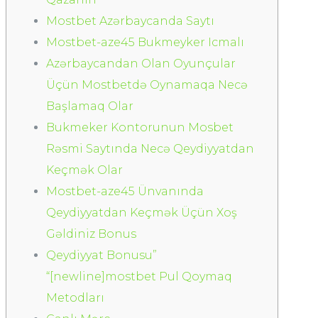
Mostbet Azərbaycanda Saytı
Mostbet-aze45 Bukmeyker Icmalı
Azərbaycandan Olan Oyunçular
Üçün Mostbetdə Oynamaqa Necə
Başlamaq Olar
Bukmeker Kontorunun Mosbet
Rəsmi Saytında Necə Qeydiyyatdan
Keçmək Olar
Mostbet-aze45 Ünvanında
Qeydiyyatdan Keçmək Üçün Xoş
Gəldiniz Bonus
Qeydiyyat Bonusu”
“[newline]mostbet Pul Qoymaq
Metodları