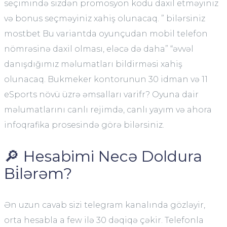
seçimində sizdən promosyon kodu daxil etməyiniz
və bonus seçməyiniz xahiş olunacaq. ” bilərsiniz
mostbet Bu variantda oyunçudan mobil telefon
nömrəsinə daxil olması, eləcə də daha” “əvvəl
danışdığımız məlumatları bildirməsi xahiş
olunacaq. Bukmeker kontorunun 30 idman və 11
eSports növü üzrə əmsalları varifr? Oyuna dair
məlumatlarını canlı rejimdə, canlı yayım və ahora
infoqrafika prosesində görə bilərsiniz.
🔎 Hesabimi Necə Doldura
Bi̇lərəm?
Ən uzun cavab sizi telegram kanalında gözləyir,
orta hesabla a few ilə 30 dəqiqə çəkir. Telefonla