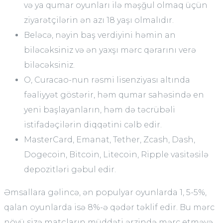
və ya qumar oyunları ilə məşğul olmaq üçün
ziyarətçilərin ən azı 18 yaşı olmalıdır.
Beləcə, nəyin baş verdiyini həmin an
biləcəksiniz və ən yaxşı mərc qərarını verə
biləcəksiniz.
O, Curacao-nun rəsmi lisenziyası altında
fəaliyyət göstərir, həm qumar sahəsində en
yeni başlayanların, həm də təcrübəli
istifadəçilərin diqqətini cəlb edir.
MasterCard, Emanat, Tether, Zcash, Dash,
Dogecoin, Bitcoin, Litecoin, Ripple vasitəsilə
depozitləri gəbul edir.
Əmsallara gəlincə, ən populyar oyunlarda 1, 5-5%,
qalan oyunlarda isə 8%-ə qədər təklif edir. Bu mərc
növü sizə matçların müddəti ərzində mərc etməyə