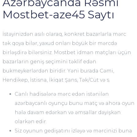
Azərbaycanda Rəsmi
Mostbet-aze45 Saytı
İstəyinizdən asılı olaraq, konkret bazarlarla mərc
tək qoya bilər, yaxud onları böyük bir mərcdə
birləşdirə bilərsiniz. Mostbet idman matçları üçün
bazarların geniş seçimini təklif edən
bukmeykerlərdən biridir. Yəni burada Cəmi,
Hendikep, İstisna, İkiqat Şans, Tək/Cüt və s.
Canlı hadisələrə mərc edən istənilən
azərbaycanlı oyunçu bunu matç və ahora oyun
hələ davam edərkən və əmsallar dəyişkən
olarkən edir.
Siz oyunun gedişatını izləyə və mərcinizi buna