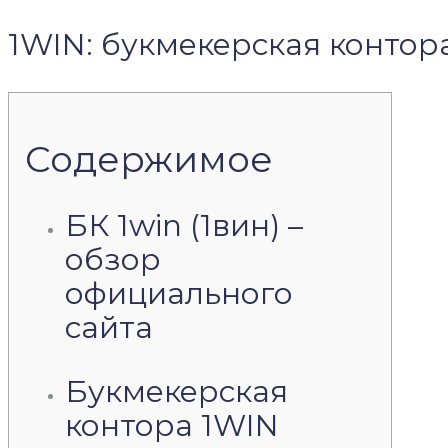
1WIN: букмекерская контор
Содержимое
БК 1win (1вин) –
обзор
официального
сайта
Букмекерская
контора 1WIN