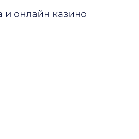
а и онлайн казино