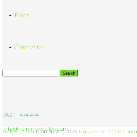
Blogs
Contact Us
042 111 474 474
Info@hsirenewables.com
by
hsireadmin
August 2, 2024
Uncategorized
0 com