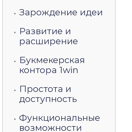
Зарождение идеи
Развитие и
расширение
Букмекерская
контора 1win
Простота и
доступность
Функциональные
возможности