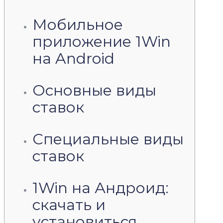
Мобильное
приложение 1Win
на Android
Основные виды
ставок
Специальные виды
ставок
1Win на Андроид:
скачать и
установиться