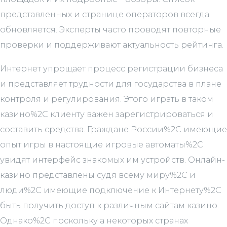
представленных и странице операторов всегда
обновляется. Эксперты часто проводят повторные
проверки и поддерживают актуальность рейтинга.
Интернет упрощает процесс регистрации бизнеса
и представляет трудности для государства в плане
контроля и регулирования. Этого играть в таком
казино%2C клиенту важен зарегистрироваться и
составить средства. Граждане России%2C имеющие
опыт игры в настоящие игровые автоматы%2C
увидят интерфейс знакомых им устройств. Онлайн-
казино представлены судя всему миру%2C и
люди%2C имеющие подключение к Интернету%2C
быть получить доступ к различным сайтам казино.
Однако%2C поскольку а некоторых странах