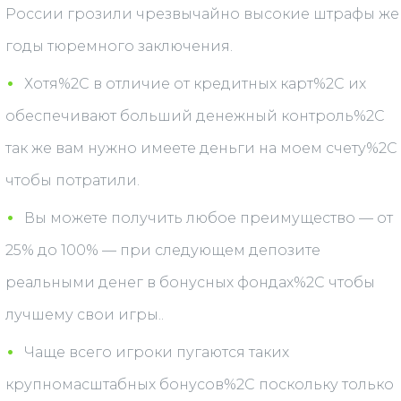
России грозили чрезвычайно высокие штрафы же
годы тюремного заключения.
Хотя%2C в отличие от кредитных карт%2C их
обеспечивают больший денежный контроль%2C
так же вам нужно имеете деньги на моем счету%2C
чтобы потратили.
Вы можете получить любое преимущество — от
25% до 100% — при следующем депозите
реальными денег в бонусных фондах%2C чтобы
лучшему свои игры..
Чаще всего игроки пугаются таких
крупномасштабных бонусов%2C поскольку только