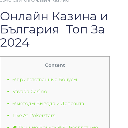
3348 Сайтов Онлайн Казино
Онлайн Казина и
България ️ Топ За
2024
Content
✅приветственные Бонусы
Vavada Casino
✅методы Вывода и Депозита
Live At Pokerstars
🎁 Лучшие Бонусы%2C Бесплатные