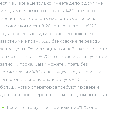
если вы все еще только имеете дело с другими
методами. Как бы то полслова%2C это часто
медленные переводы%2C которые включая
высокие комиссии%2C только в странах%2C
недалеко есть юридические неотложные с
азартными играми%2C банковские переводы
запрещены.. Регистрация в онлайн-казино — это
только то же такое%2C что верификация учетной
записи игрока.. Сами можете играть без
верификации%2C делать удачные депозиты и
выводов и использовать бонусы%2C но
большинство операторов требуют проверки
данных игрока перед вторым выводом выигрыша.
Если нет доступное приложение%2C оно