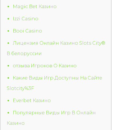
Magic Bet Казино
Izzi Casino
Booi Casino
Лицензия Онлайн Казино Slots City®
В белоруссии
отзыва Игроков О Казино
Какие Виды Игр Доступны На Сайте
Slotcity%3F
Everbet Казино
Популярные Виды Игр В Онлайн
Казино