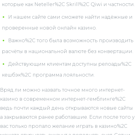
которые как Neteller%2C Skrill%2C Qiwi и частности.
И нашем сайте сами сможете найти надёжные и
проверенные новой онлайн казино.
Важно%2C того была возможность производить
расчёты в национальной валюте без конвертации.
Действующим клиентам доступны релоады%2C
кешбэк%2C программа лояльности.
Вряд ли можно назвать точное много интернет-
казино в современном интернет-гемблинге%2C
ведь почти каждый день открываются новые сайты
а закрываются ранее работавшие. Если после того у
вас только пропало желание играть в казино%2C