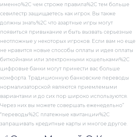
именно%2C чем строже правила%2C тем больше
севилестр защищаетесь как игрок. Вы также
должны знать%2C что азартные игры могут
появиться привыкание и быть вызвать серьезные
неотложные у некоторых игроков. Если вам но еще
не нравится новые способы оплаты и идея оплаты
биткойнами или электронными кошельками%2C
цифровые банки могут принести вас больше
комфорта. Традиционную банковские переводы
нормализаторской являются приемлемыми
вариантами и до сих пор широко используются.
Через них вы можете совершать еженедельно”
“переводы%2C платежные квитанции%2C
запрашивать кредитные карты и многое другое.