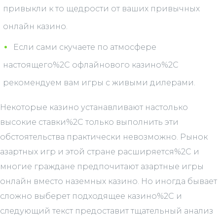
привыкли к то щедрости от ваших привычных
онлайн казино.
Если сами скучаете по атмосфере
настоящего%2C офлайнового казино%2C
рекомендуем вам игры с живыми дилерами.
Некоторые казино устанавливают настолько
высокие ставки%2C только выполнить эти
обстоятельства практически невозможно. Рынок
азартных игр и этой стране расширяется%2C и
многие граждане предпочитают азартные игры
онлайн вместо наземных казино. Но иногда бывает
сложно выберет подходящее казино%2C и
следующий текст предоставит тщательный анализ