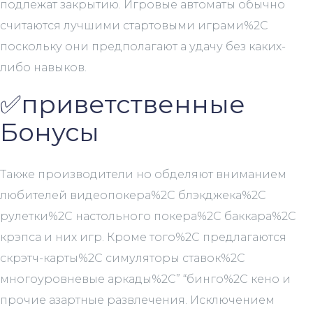
подлежат закрытию. Игровые автоматы обычно
считаются лучшими стартовыми играми%2C
поскольку они предполагают а удачу без каких-
либо навыков.
✅приветственные
Бонусы
Также производители но обделяют вниманием
любителей видеопокера%2C блэкджека%2C
рулетки%2C настольного покера%2C баккара%2C
крэпса и них игр. Кроме того%2C предлагаются
скрэтч-карты%2C симуляторы ставок%2C
многоуровневые аркады%2C” “бинго%2C кено и
прочие азартные развлечения. Исключением