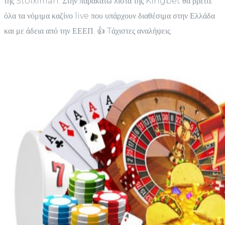
της Stoiximan. Στην παρακάτω λίστα της Kingbet θα βρείτε
όλα τα νόμιμα καζίνο live που υπάρχουν διαθέσιμα στην Ελλάδα
και με άδεια από την ΕΕΕΠ. 👍 Tάχιστες αναλήψεις.