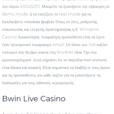
του νόμου 4002/2011. Μπορείτε να ξεκινήσετε την εξάσκηση σε
demo mode, ή να επιλέξετε το real mode για να
διεκδικήσετε σπουδαία βραβεία. Όπως σε όλες, ρυθμιστής
επικοινωνίας και ελεγκτής δραστηριότητας η Ε. Winsane
Casino Ανασκόπηση. Απαραίτητη προϋπόθεση είναι να έχετε
έναν ηλεκτρονικό λογαριασμό email. Οι τίτλοι των live καζίνο
επιλογών που θα βρει κανείς στη Novibet είναι. Όχι στα
κρυπτονομίσματα. Αυτό σημαίνει ότι τα παιχνίδια στον ιστότοπο
είναι δίκαια και ασφαλή. Είναι σημαντικό να διαβάζετε τους όρους
και τις προϋποθέσεις του κάθε καζίνο για να κατανοήσετε τις
διαδικασίες και τους πιθανούς περιορισμούς.
Bwin Live Casino