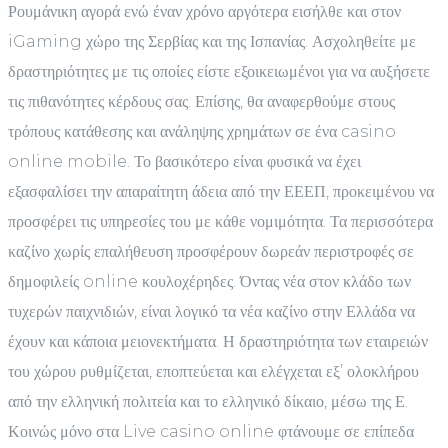
Ρουμάνικη αγορά ενώ έναν χρόνο αργότερα εισήλθε και στον
iGaming χώρο της Σερβίας και της Ισπανίας. Ασχοληθείτε με
δραστηριότητες με τις οποίες είστε εξοικειωμένοι για να αυξήσετε
τις πιθανότητες κέρδους σας. Επίσης, θα αναφερθούμε στους
τρόπους κατάθεσης και ανάληψης χρημάτων σε ένα casino
online mobile. Το βασικότερο είναι φυσικά να έχει
εξασφαλίσει την απαραίτητη άδεια από την ΕΕΕΠ, προκειμένου να
προσφέρει τις υπηρεσίες του με κάθε νομιμότητα. Τα περισσότερα
καζίνο χωρίς επαλήθευση προσφέρουν δωρεάν περιστροφές σε
δημοφιλείς online κουλοχέρηδες. Όντας νέα στον κλάδο των
τυχερών παιχνιδιών, είναι λογικό τα νέα καζίνο στην Ελλάδα να
έχουν και κάποια μειονεκτήματα. Η δραστηριότητα των εταιρειών
του χώρου ρυθμίζεται, εποπτεύεται και ελέγχεται εξ’ ολοκλήρου
από την ελληνική πολιτεία και το ελληνικό δίκαιο, μέσω της Ε.
Κοινώς μόνο στα Live casino online φτάνουμε σε επίπεδα