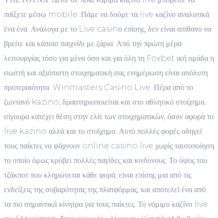
παίξετε μέσω mobile. Πάμε να δούμε τα live καζίνο αναλυτικά
ένα ένα. Ανάλογα με το Live casinο επίσης, δεν είναι απίθανο να
βρείτε και κάποιο παιχνίδι με ζάρια. Από την πρώτη μέρα
λειτουργίας τόσο για μένα όσο και για όλη τη Foxbet ική ομάδα η
σωστή και αξιόπιστη στοιχηματική σας ενημέρωση είναι απόλυτη
προτεραιότητα. Winmasters Casino Live. Πέρα από το
ζωντανό kazino, δραστηριοποιείται και στο αθλητικό στοίχημα,
σίγουρα κατέχει θέση στην ελίτ των στοιχηματικών, όσον αφορά το
live kazino αλλά και το στοίχημα. Αυτό πολλές φορές οδηγεί
τους παίκτες να ψάχνουν online casino live χωρίς ταυτοποίηση
το οποίο όμως κρύβει πολλές παγίδες και κινδύνους. Το ύψος του
τζάκποτ που κληρώνεται κάθε φορά, είναι επίσης μια από τις
ενδείξεις της σοβαρότητας της πλατφόρμας, και αποτελεί ένα από
τα πιο σημαντικά κίνητρα για τους παίκτες. Το νόμιμο καζίνο live