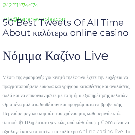
comments
042 111 474 474
Info@hsirenewables.com
50 Best Tweets Of All Time
About καλύτερα online casino
Νόμιμα Καζίνο Live
Μέσω της εφαρμογής για κινητά τηλέφωνα έχετε την ευχέρεια να
πραγματοποιήσετε εύκολα και γρήγορα καταθέσεις και αναλύσεις,
αλλά και να επικοινωνήσετε με το τμήμα εξυπηρέτησης πελατών.
Ορισμένα μάλιστα διαθέτουν και προγράμματα επιβράβευσης.
Περνούμε μεγάλο κομμάτι του χρόνου μας καθημερινά εκτός
σπιτιού. 👍 Πληρέστατο γενικώς, από κάθε άποψη. Com είναι να
αξιολογεί και να προτείνει τα καλύτερα online casino live. Το