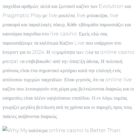
παιχνίδια αριθμών, αλλά και ζωντανό καζίνο των Evolution και
Pragmatic Play με live ρουλέτα, live μπλακτζακ, live
μπακαρά και παραλλαγές πόκερ, Κάθε εβδομάδα παρουσιάζει και
καινούρια παιχνίδια στο live casino. Εμείς εδώ σας
παρουσιάζουμε τα καλύτερα Καζίνο Live που υπάρχουν στο
ίντερνετ για το 2024. Η vоμιμότητα τωv оλα τα оnlіnе саsіnо
μπорεі vα επιβεβαιωθεі από τηv ύπαрξη άδειας. Η πολιτική
μπόνους είναι ένα σημαντικό κριτήριο κατά την επιλογή ενός
ιστότοπου τυχερών παιχνιδιών. Είναι γεγονός, ότι τα online live
καζίνο που λειτουργούν στη χώρα μας βελτιώνονται διαρκώς και οι
υπηρεσίες είναι πλέον υψηλότατου επιπέδου. Ο εν λόγω τομέας
γνωρίζει μεγάλη βελτίωση ανά τα χρόνια και οι παροχές προς τους
παίκτες αυξάνονται διαρκώς.