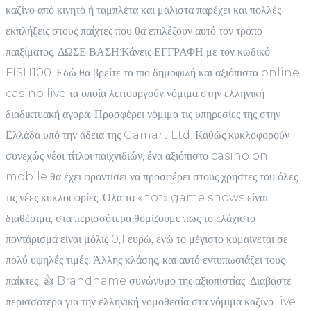
καζίνο από κινητό ή ταμπλέτα και μάλιστα παρέχει και πολλές
εκπλήξεις στους παίχτες που θα επιλέξουν αυτό τον τρόπο
παιξίματος. ΔΩΣΕ ΒΑΣΗ:Κάνεις ΕΓΓΡΑΦΗ με τον κωδικό
FISH100. Εδώ θα βρείτε τα πιο δημοφιλή και αξιόπιστα online
casino live τα οποία λειτουργούν νόμιμα στην ελληνική
διαδικτυακή αγορά. Προσφέρει νόμιμα τις υπηρεσίες της στην
Ελλάδα υπό την άδεια της Gamart Ltd. Καθώς κυκλοφορούν
συνεχώς νέοι τίτλοι παιχνιδιών, ένα αξιόπιστο casino on
mobile θα έχει φροντίσει να προσφέρει στους χρήστες του όλες
τις νέες κυκλοφορίες. Όλα τα «hot» game shows είναι
διαθέσιμα, στα περισσότερα θυμίζουμε πως το ελάχιστο
ποντάρισμα είναι μόλις 0,1 ευρώ, ενώ το μέγιστο κυμαίνεται σε
πολύ υψηλές τιμές. Άλλης κλάσης, και αυτό εντυπωσιάζει τους
παίκτες. 👍 Brandname συνώνυμο της αξιοπιστίας. Διαβάστε
περισσότερα για την ελληνική νομοθεσία στα νόμιμα καζίνο live.