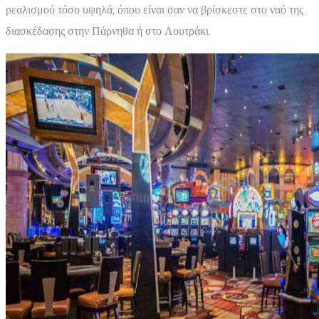
ρεαλισμού τόσο υψηλά, όπου είναι σαν να βρίσκεστε στο ναό της
διασκέδασης στην Πάρνηθα ή στο Λουτράκι.