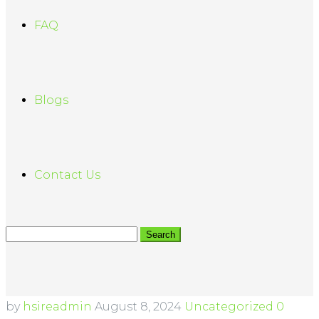
FAQ
Blogs
Contact Us
by
hsireadmin
August 8, 2024
Uncategorized
0