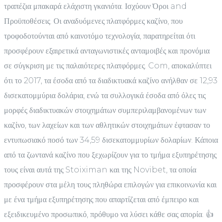
τραπέζια μπακαρά ελάχιστη γκανιότα. Ισχύουν Όροι and
Προϋποθέσεις. Οι αναδυόμενες πλατφόρμες καζίνο, που
τροφοδοτούνται από καινοτόμο τεχνολογία, παρατηρείται ότι
προσφέρουν εξαιρετικά ανταγωνιστικές ανταμοιβές και προνόμια
σε σύγκριση με τις παλαιότερες πλατφόρμες. Com, αποκαλύπτει
ότι το 2017, τα έσοδα από τα διαδικτυακά καζίνο ανήλθαν σε 12,93
δισεκατομμύρια δολάρια, ενώ τα συλλογικά έσοδα από όλες τις
μορφές διαδικτυακών στοιχημάτων συμπεριλαμβανομένων των
καζίνο, των λαχείων και των αθλητικών στοιχημάτων έφτασαν το
εντυπωσιακό ποσό των 34,59 δισεκατομμυρίων δολαρίων. Κάποια
από τα ζωντανά καζίνο που ξεχωρίζουν για το τμήμα εξυπηρέτησης
τους είναι αυτά της Stoiximan και της Novibet, τα οποία
προσφέρουν στα μέλη τους πληθώρα επιλογών για επικοινωνία και
με ένα τμήμα εξυπηρέτησης που απαρτίζεται από έμπειρο και
εξειδικευμένο προσωπικό, πρόθυμο να λύσει κάθε σας απορία. 👍