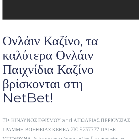
Ονλάιν Καζίνο, τα
καλύτερα Ονλάιν
Παιχνίδια Καζίνο
βρίσκονται στη
NetBet!
21+ ΚΙΝΔΥΝΟΣ ΕΘΙΣΜΟΥ and ΑΠΩΛΕΙΑΣ ΠΕΡΙΟΥΣΙΑΣ
ΓΡΑΜΜΗ ΒΟΗΘΕΙΑΣ ΚΕΘΕΑ:210 9237777 ΠΑΙΞΕ
ΥΠΕΥΘΥΝΑ. Δείτε σε ποια νόμιμα καζίνο live μπορείτε να