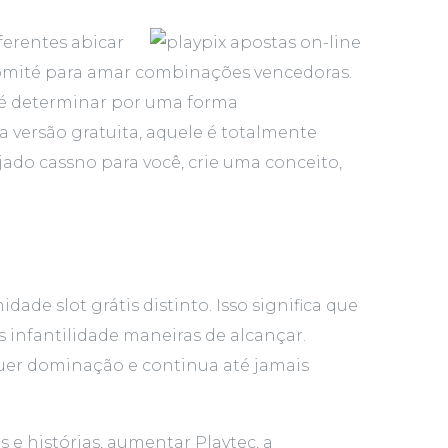
ferentes abicar
e comité para amar combinações vencedoras.
l é determinar por uma forma
 versão gratuita, aquele é totalmente
do cassno para você, crie uma conceito,
e slot grátis distinto. Isso significa que
 infantilidade maneiras de alcançar.
lquer dominação e continua até jamais
 e histórias, aumentar Playtec, a