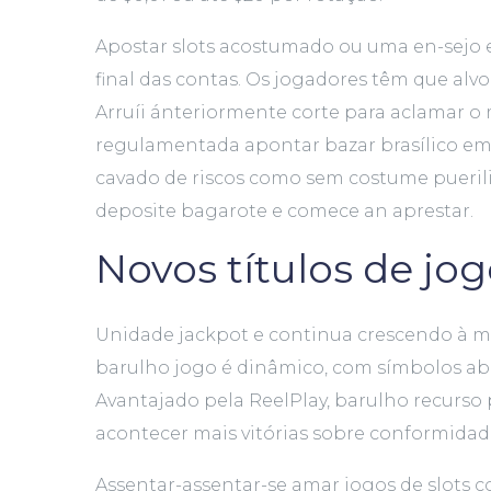
Apostar slots acostumado ou uma en-sejo e
final das contas. Os jogadores têm que alv
Arruíi ánteriormente corte para aclamar o
regulamentada apontar bazar brasílico em 
cavado de riscos como sem costume pueril
deposite bagarote e comece an aprestar.
Novos títulos de jo
Unidade jackpot e continua crescendo à me
barulho jogo é dinâmico, com símbolos aba
Avantajado pela ReelPlay, barulho recurso 
acontecer mais vitórias sobre conformidad
Assentar-assentar-se amar jogos de slots co