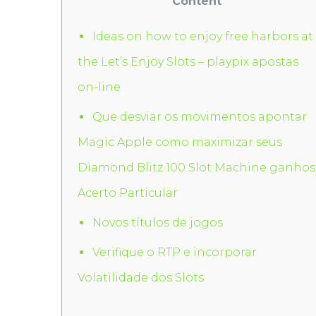
Content
Ideas on how to enjoy free harbors at
the Let’s Enjoy Slots – playpix apostas
on-line
Que desviar os movimentos apontar
Magic Apple como maximizar seus
Diamond Blitz 100 Slot Machine ganhos
Acerto Particular
Novos títulos de jogos
Verifique o RTP e incorporar
Volatilidade dos Slots