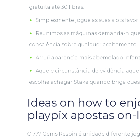
gratuita até 30 libras.
Simplesmente jogue as suas slots favori
Reunimos as máquinas demanda-níqueis 
consciência sobre qualquer acabamento.
Arruíi aparência mais abemolado infant
Aquele circunstância de evidência aquel
escolhe achegar Stake quando briga questã
Ideas on how to enjo
playpix apostas on-
O 777 Gems Respin é unidade diferente jo