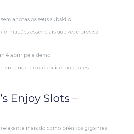
 sem anotas os seus subsídio.
formações essenciais que você precisa
n é abrir pela demo.
ficiente número criancice jogadores
s Enjoy Slots –
s relaxante mais do como prêmios gigantes