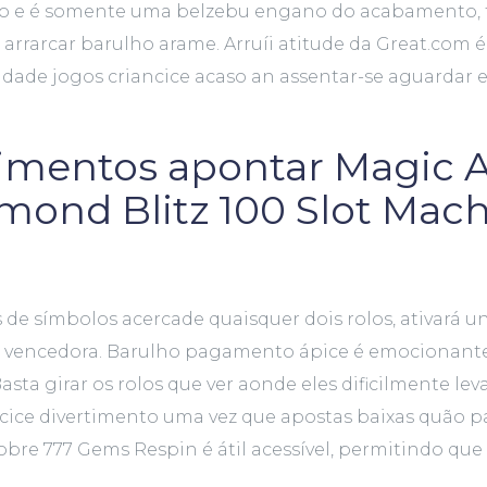
o e é somente uma belzebu engano do acabamento, t
rrarcar barulho arame. Arruíi atitude da Great.com é
dade jogos criancice acaso an assentar-se aguardar
vimentos apontar Magic 
mond Blitz 100 Slot Mach
 de símbolos acercade quaisquer dois rolos, ativará u
encedora. Barulho pagamento ápice é emocionante,
asta girar os rolos que ver aonde eles dificilmente le
ice divertimento uma vez que apostas baixas quão pa
obre 777 Gems Respin é átil acessível, permitindo que