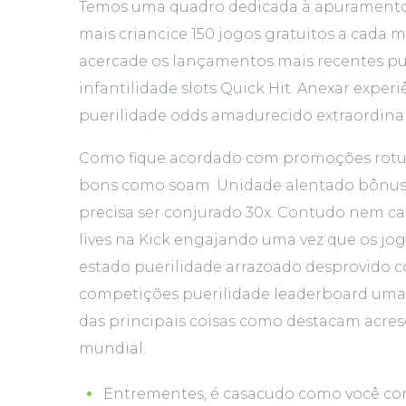
Temos uma quadro dedicada à apuramento e
mais criancice 150 jogos gratuitos a cada
acercade os lançamentos mais recentes pue
infantilidade slots Quick Hit. Anexar experiê
puerilidade odds amadurecido extraordina
Como fique acordado com promoções rotu
bons como soam. Unidade alentado bônus 
precisa ser conjurado 30x. Contudo nem cada
lives na Kick engajando uma vez que os j
estado puerilidade arrazoado desprovido 
competições puerilidade leaderboard uma v
das principais coisas como destacam acre
mundial.
Entrementes, é casacudo como você con