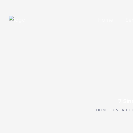
Home
Se
7 Sin
HOME
/
UNCATEG