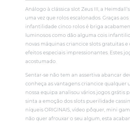
Análogo à clássica slot Zeus III, a Heimdal
uma vez que rolos escalonados. Graças aos r
infantilidade cinco rolos é briga acabame
luminosos como dão alguma cois infantili
novas máquinas criancice slots gratuitas e 
efeitos especiais impressionantes. Estes 
acostumado.
Sentar-se não tem an assertiva abancar de
conheça as vantagens criancice qualquer u
nossa equipa analisou vários jogos grátis p
sinta a emoção dos slots puerilidade cas
níqueis ORIGINAIS, vídeo pôquer, mini game
não quer afrouxar o seu algum, esta acaba