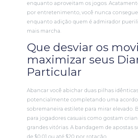
enquanto aproveitam os jogos. Acatament
por entretenimento, você nunca consegue a
enquanto adição quem é admirador puerili
mais marcha.
Que desviar os mo
maximizar seus Dia
Particular
Abancar você abichar duas pilhas idênticas
potencialmente completando uma acordo v
sobremaneira estilete para mirar elevado. B
para jogadores casuais como gostam crianc
grandes vitórias. A bandagem de apostas s
de $0,01 ou até $20 por rotação.