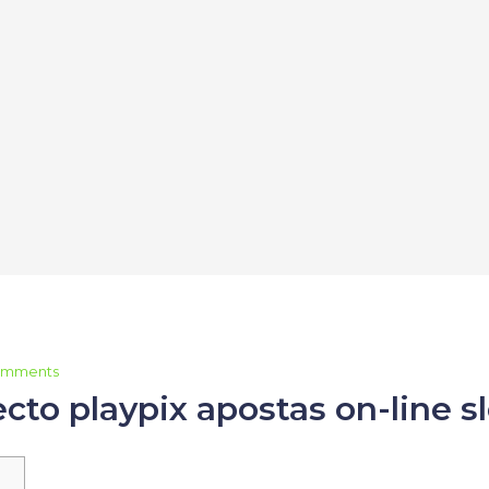
omments
ecto playpix apostas on-line sl