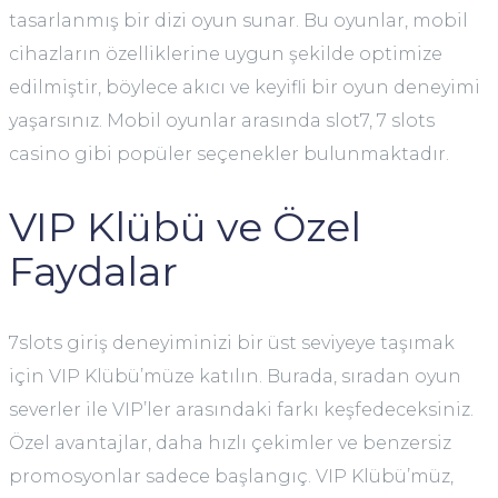
tasarlanmış bir dizi oyun sunar. Bu oyunlar, mobil
cihazların özelliklerine uygun şekilde optimize
edilmiştir, böylece akıcı ve keyifli bir oyun deneyimi
yaşarsınız. Mobil oyunlar arasında slot7, 7 slots
casino gibi popüler seçenekler bulunmaktadır.
VIP Klübü ve Özel
Faydalar
7slots giriş deneyiminizi bir üst seviyeye taşımak
için VIP Klübü’müze katılın. Burada, sıradan oyun
severler ile VIP’ler arasındaki farkı keşfedeceksiniz.
Özel avantajlar, daha hızlı çekimler ve benzersiz
promosyonlar sadece başlangıç. VIP Klübü’müz,