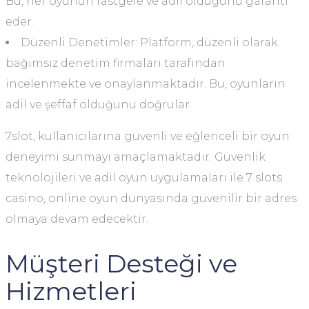
Bu, her oyunun rastgele ve adil olduğunu garanti
eder.
Düzenli Denetimler: Platform, düzenli olarak
bağımsız denetim firmaları tarafından
incelenmekte ve onaylanmaktadır. Bu, oyunların
adil ve şeffaf olduğunu doğrular.
7slot, kullanıcılarına güvenli ve eğlenceli bir oyun
deneyimi sunmayı amaçlamaktadır. Güvenlik
teknolojileri ve adil oyun uygulamaları ile 7 slots
casino, online oyun dünyasında güvenilir bir adres
olmaya devam edecektir.
Müşteri Desteği ve
Hizmetleri