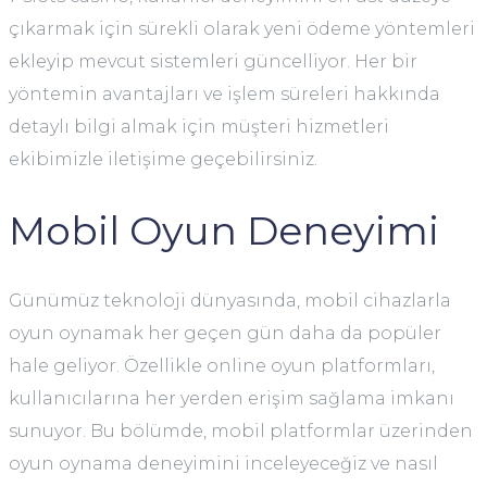
çıkarmak için sürekli olarak yeni ödeme yöntemleri
ekleyip mevcut sistemleri güncelliyor. Her bir
yöntemin avantajları ve işlem süreleri hakkında
detaylı bilgi almak için müşteri hizmetleri
ekibimizle iletişime geçebilirsiniz.
Mobil Oyun Deneyimi
Günümüz teknoloji dünyasında, mobil cihazlarla
oyun oynamak her geçen gün daha da popüler
hale geliyor. Özellikle online oyun platformları,
kullanıcılarına her yerden erişim sağlama imkanı
sunuyor. Bu bölümde, mobil platformlar üzerinden
oyun oynama deneyimini inceleyeceğiz ve nasıl