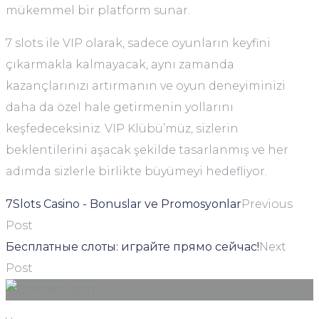
mükemmel bir platform sunar.
7 slots ile VIP olarak, sadece oyunların keyfini
çıkarmakla kalmayacak, aynı zamanda
kazançlarınızı artırmanın ve oyun deneyiminizi
daha da özel hale getirmenin yollarını
keşfedeceksiniz. VIP Klübü’müz, sizlerin
beklentilerini aşacak şekilde tasarlanmış ve her
adımda sizlerle birlikte büyümeyi hedefliyor.
7Slots Casino - Bonuslar ve Promosyonlar
Previous
Post
Бесплатные слоты: играйте прямо сейчас!
Next
Post