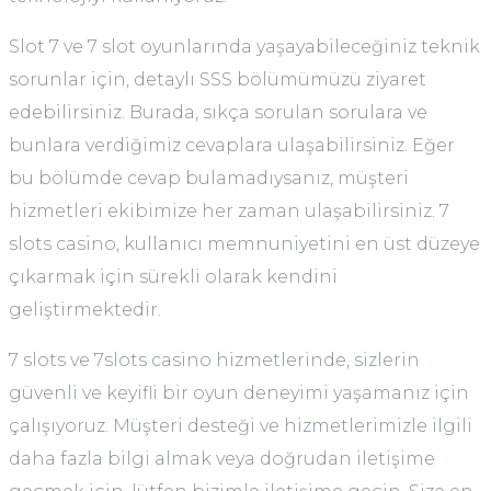
Slot 7 ve 7 slot oyunlarında yaşayabileceğiniz teknik
sorunlar için, detaylı SSS bölümümüzü ziyaret
edebilirsiniz. Burada, sıkça sorulan sorulara ve
bunlara verdiğimiz cevaplara ulaşabilirsiniz. Eğer
bu bölümde cevap bulamadıysanız, müşteri
hizmetleri ekibimize her zaman ulaşabilirsiniz. 7
slots casino, kullanıcı memnuniyetini en üst düzeye
çıkarmak için sürekli olarak kendini
geliştirmektedir.
7 slots ve 7slots casino hizmetlerinde, sizlerin
güvenli ve keyifli bir oyun deneyimi yaşamanız için
çalışıyoruz. Müşteri desteği ve hizmetlerimizle ilgili
daha fazla bilgi almak veya doğrudan iletişime