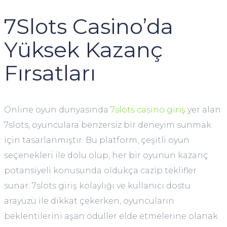
7Slots Casino’da
Yüksek Kazanç
Fırsatları
Online oyun dünyasında
7slots casino giriş
yer alan
7slots, oyunculara benzersiz bir deneyim sunmak
için tasarlanmıştır. Bu platform, çeşitli oyun
seçenekleri ile dolu olup, her bir oyunun kazanç
potansiyeli konusunda oldukça cazip teklifler
sunar. 7slots giriş kolaylığı ve kullanıcı dostu
arayüzü ile dikkat çekerken, oyuncuların
beklentilerini aşan ödüller elde etmelerine olanak