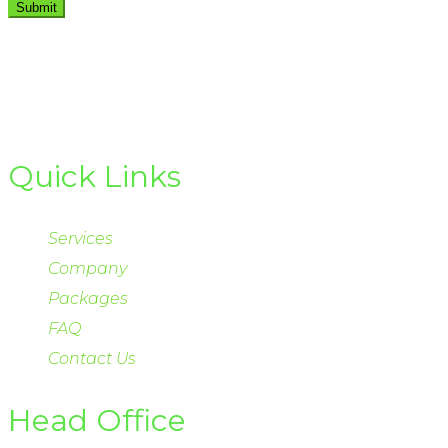
Quick Links
Services
Company
Packages
FAQ
Contact Us
Head Office