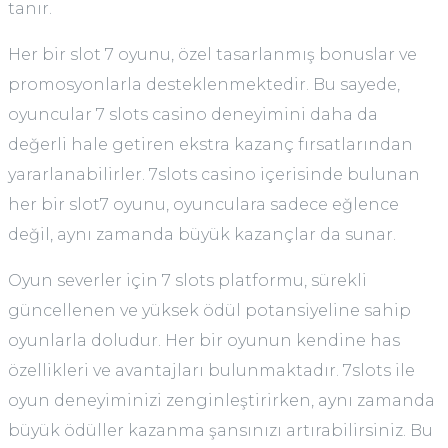
tanır.
Her bir slot 7 oyunu, özel tasarlanmış bonuslar ve
promosyonlarla desteklenmektedir. Bu sayede,
oyuncular 7 slots casino deneyimini daha da
değerli hale getiren ekstra kazanç fırsatlarından
yararlanabilirler. 7slots casino içerisinde bulunan
her bir slot7 oyunu, oyunculara sadece eğlence
değil, aynı zamanda büyük kazançlar da sunar.
Oyun severler için 7 slots platformu, sürekli
güncellenen ve yüksek ödül potansiyeline sahip
oyunlarla doludur. Her bir oyunun kendine has
özellikleri ve avantajları bulunmaktadır. 7slots ile
oyun deneyiminizi zenginleştirirken, aynı zamanda
büyük ödüller kazanma şansınızı artırabilirsiniz. Bu