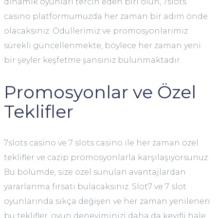
dinamik oyunları tercih eden biri olun, 7slots
casino platformumuzda her zaman bir adım önde
olacaksınız. Ödüllerimiz ve promosyonlarımız
sürekli güncellenmekte, böylece her zaman yeni
bir şeyler keşfetme şansınız bulunmaktadır.
Promosyonlar ve Özel
Teklifler
7slots casino ve 7 slots casino ile her zaman özel
teklifler ve cazip promosyonlarla karşılaşıyorsunuz.
Bu bölümde, size özel sunulan avantajlardan
yararlanma fırsatı bulacaksınız. Slot7 ve 7 slot
oyunlarında sıkça değişen ve her zaman yenilenen
bu teklifler, oyun deneyiminizi daha da keyifli hale