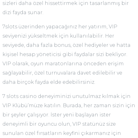
sizleri daha özel hissettirmek için tasarlanmış bir
dizi fayda sunar.
7slots üzerinden yapacağınız her yatırım, VIP
seviyenizi yükseltmek için kullanılabilir. Her
seviyede, daha fazla bonus, özel hediyeler ve hatta
kişisel hesap yöneticisi gibi faydalar sizi bekliyor.
VIP olarak, oyun maratonlarına önceden erişim
sağlayabilir, özel turnuvalara davet edilebilir ve
daha birçok fayda elde edebilirsiniz.
7 slots casino deneyiminizi unutulmaz kılmak için
VIP Klübü’müze katılın. Burada, her zaman sizin için
bir şeyler çalışıyor. İster yeni başlayan ister
deneyimli bir oyuncu olun, VIP statünüz size
sunulan özel fırsatların keyfini çıkarmanız için