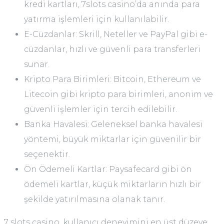
kredi kartları, 7slots casino’da anında para
yatırma işlemleri için kullanılabilir.
E-Cüzdanlar: Skrill, Neteller ve PayPal gibi e-
cüzdanlar, hızlı ve güvenli para transferleri
sunar.
Kripto Para Birimleri: Bitcoin, Ethereum ve
Litecoin gibi kripto para birimleri, anonim ve
güvenli işlemler için tercih edilebilir.
Banka Havalesi: Geleneksel banka havalesi
yöntemi, büyük miktarlar için güvenilir bir
seçenektir.
Ön Ödemeli Kartlar: Paysafecard gibi ön
ödemeli kartlar, küçük miktarların hızlı bir
şekilde yatırılmasına olanak tanır.
7 slots casino, kullanıcı deneyimini en üst düzeye