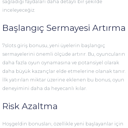
sağladığı faydaları daha detaylı bir şekilde
inceleyeceğiz.
Başlangıç Sermayesi Artırma
7slots giriş bonusu, yeni üyelerin başlangıç
sermayelerini önemli ölçüde artırır. Bu, oyuncuların
daha fazla oyun oynamasına ve potansiyel olarak
daha büyük kazançlar elde etmelerine olanak tanır.
İlk yatırılan miktar üzerine eklenen bu bonus, oyun
deneyimini daha da heyecanlı kılar.
Risk Azaltma
Hoşgeldin bonusları, özellikle yeni başlayanlar için