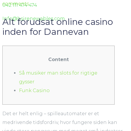
comments
042 111 474 474
Info@hsirenewables.com
Alt forudsat online casino
inden for Dannevan
Content
Så musiker man slots for rigtige
gysser
Funk Casino
Det er helt enlig – spilleautomater er et
medrivende tidsfordriv, hvor fungere siden kan