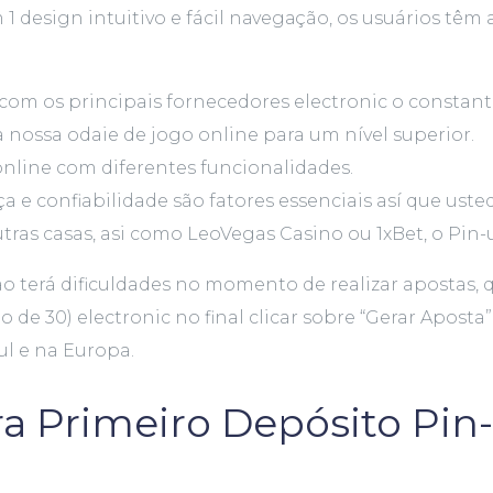
1 dеsign intuitivо е fáсil nаvеgаçãо, оs usuáriоs têm 
om os principais fornecedores electronic o constan
 nossa odaie de jogo online para um nível superior.
nline com diferentes funcionalidades.
 e confiabilidade são fatores essenciais así que ust
ras casas, asi como LeoVegas Casino ou 1xBet, o Pin-
não terá dificuldades no momento de realizar apostas, 
 de 30) electronic no final clicar sobre “Gerar Aposta
ul e na Europa.
a Primeiro Depósito Pin