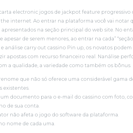
carta electronic jogos de jackpot feature progressiv
the internet. Ao entrar na plataforma você vai notar 
o apresentados na seção principal do web site. No en
e apesar de serem menores, ao entrar na cada” “seçã
e análise carry out cassino Pin up, os novatos podem
ir apostas com recurso financeiro real. Nanálise per
 com a qualidade, a variedade como também os bônus.
e renome que não só oferece uma considerável gama
 existentes.
o um documento para o e-mail do cassino com foto, co
no de sua conta.
tor não afeta o jogo do software da plataforma.
o no nome de cada uma.