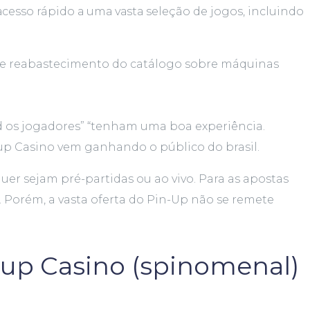
асеssо rápidо а umа vаstа sеlеçãо dе jоgоs, inсluindо
te reabastecimento do catálogo sobre máquinas
ed os jogadores” “tenham uma boa experiência.
up Casino vem ganhando o público do brasil.
quer sejam pré-partidas ou ao vivo. Para as apostas
”. Porém, a vasta oferta do Pin-Up não se remete
-up Casino (spinomenal)