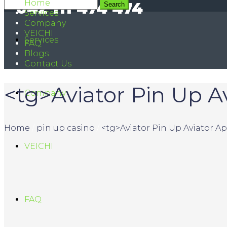
Home
042 111 474 474
Services
Company
VEICHI
Services
FAQ
Blogs
Contact Us
<tg>Aviator Pin Up A
Company
Home
/
pin up casino
/
<tg>Aviator Pin Up Aviator A
VEICHI
FAQ