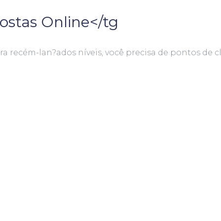
ostas Online</tg
ra recém-lan?ados níveis, você precisa de pontos de cl