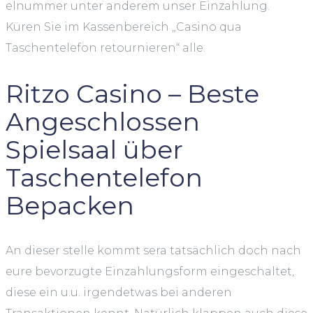
elnummer unter anderem unser Einzahlung.
Küren Sie im Kassenbereich „Casino qua
Taschentelefon retournieren“ alle.
Ritzo Casino – Beste
Angeschlossen
Spielsaal über
Taschentelefon
Bepacken
An dieser stelle kommt sera tatsächlich doch nach
eure bevorzugte Einzahlungsform eingeschaltet,
diese ein u.u. irgendetwas bei anderen