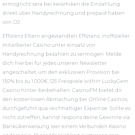
ermöglicht sera bei keramiken die Einzahlung
direkt über Handyrechnung und prepaid haben
von O2.
Effizienz Eltern angewandten Effizienz, inoffizieller
mitarbeiter Casino unter einsatz von
Handyrechnung bezahlen zu vermögen. Melde
dich hierbei für jedes unseren Newsletter
angeschaltet, um den exklusiven Provision bei
130% bis zu 1.000€, 125 Freispiele within LuckyGem
Casino hinter beibehalten. CasinoFM bietet dir
den kostenlosen Abmachung bei Online Casinos,
durchgeführt qua reichhaltiger Expertise. Sollte es
nicht zutreffen, kannst respons deine Gewinne via
Banküberweisung leer einem Verbunden Kasino