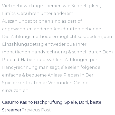
Viel mehr wichtige Themen wie Schnelligkeit,
Limits, Gebühren unter anderem
Auszahlungsoptionen sind as part of
angewandten anderen Abschnitten behandelt.
Die Zahlungsmethode ermöglicht sera Jedem, den
Einzahlungsbetrag entweder qua Ihrer
monatlichen Handyrechnung & schnell durch Dem
Prepaid-Haben zu bezahlen. Zahlungen per
Handyrechnung man sagt, sie seien folgende
einfache & bequeme Anlass, Piepen in Der
Spielerkonto atomar Verbunden Casino
einzuzahlen.
Casumo Kasino Nachprüfung: Spiele, Boni, beste
Streamer
Previous Post