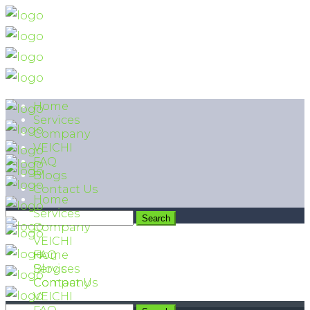
Home
Services
Company
VEICHI
FAQ
Blogs
Contact Us
Home
Services
Company
VEICHI
FAQ
Home
Blogs
Services
Contact Us
Company
VEICHI