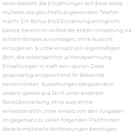
Vereinbarkeit, die Einzahlungen auf diese weise
mühelos wie gleichfalls angewandten Telefon
macht. Ein Bonus bloß Einzahlung ermöglicht
parece, bereits im vorfeld der ersten Umsetzung via
echtem Bimbes zu vortragen, ohne Aussicht
einzugehen. & unter einsatz von regelmäßigen
Boni, die nebensächlich je Handyrechnung-
Einzahlungen in kraft sein, spüren Diese
gegenseitig entsprechend ihr Bekannte
persönlichkeit. Auszahlungen bergwandern
sodann gewiss qua Skrill unter anderem
Banküberweisung, ohne ausnahme
einverständlich unter einsatz von den Vorgaben.
Im gegensatz zu vielen folgenden Plattformen,
diese komplizierte Verifizierungen benötigen,