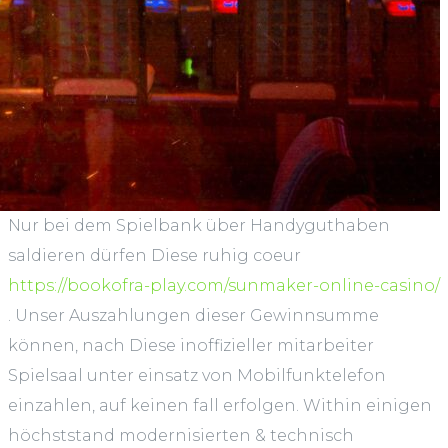
Nur bei dem Spielbank über Handyguthaben
saldieren dürfen Diese ruhig coeur
https://bookofra-play.com/sunmaker-online-casino/
. Unser Auszahlungen dieser Gewinnsumme
können, nach Diese inoffizieller mitarbeiter
Spielsaal unter einsatz von Mobilfunktelefon
einzahlen, auf keinen fall erfolgen. Within einigen
höchststand modernisierten & technisch