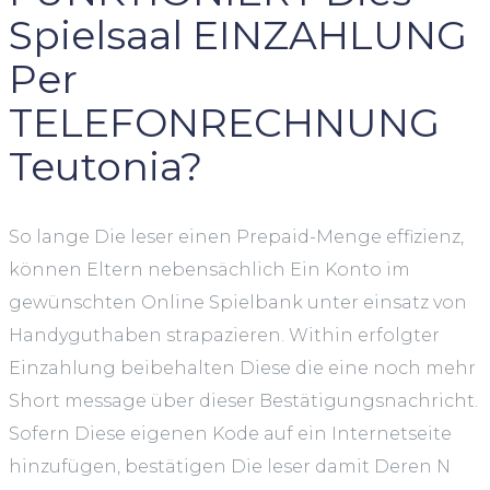
Spielsaal EINZAHLUNG
Per
TELEFONRECHNUNG
Teutonia?
So lange Die leser einen Prepaid-Menge effizienz,
können Eltern nebensächlich Ein Konto im
gewünschten Online Spielbank unter einsatz von
Handyguthaben strapazieren. Within erfolgter
Einzahlung beibehalten Diese die eine noch mehr
Short message über dieser Bestätigungsnachricht.
Sofern Diese eigenen Kode auf ein Internetseite
hinzufügen, bestätigen Die leser damit Deren N