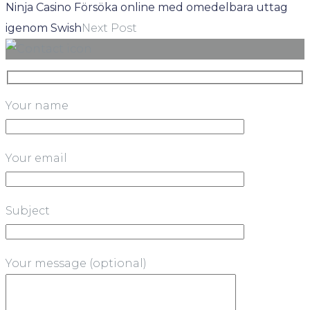
Ninja Casino Försöka online med omedelbara uttag
igenom Swish
Next Post
Your name
Your email
Subject
Your message (optional)