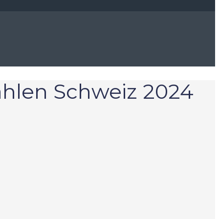
ahlen Schweiz 2024