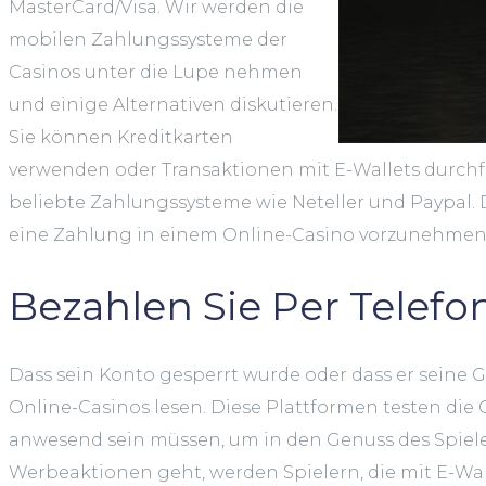
MasterCard/Visa. Wir werden die
mobilen Zahlungssysteme der
Casinos unter die Lupe nehmen
und einige Alternativen diskutieren.
Sie können Kreditkarten
verwenden oder Transaktionen mit E-Wallets durchf
beliebte Zahlungssysteme wie Neteller und Paypal. Di
eine Zahlung in einem Online-Casino vorzunehmen.
Bezahlen Sie Per Telef
Dass sein Konto gesperrt wurde oder dass er seine 
Online-Casinos lesen. Diese Plattformen testen die Ca
anwesend sein müssen, um in den Genuss des Spiele
Werbeaktionen geht, werden Spielern, die mit E-Wa