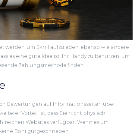
t werden, um Skrill aufzuladen, ebenso wie andere
ss es eine gute Idee ist, Ihr Handy zu benutzen, um
passende Zahlungsmethode finden.
e
auch Bewertungen auf Informationsseiten über
iterer Vorteil ist, dass Sie nicht physisch
ahlreichen Websites verfügbar. Wenn es um
 keine Boni gutgeschrieben.