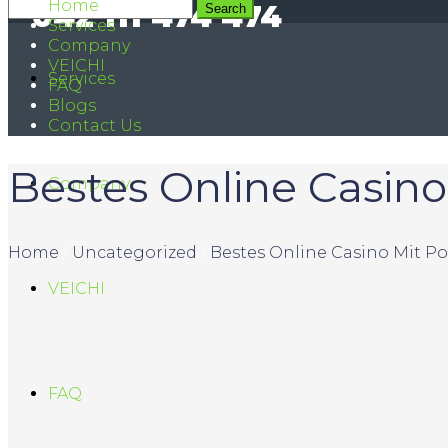
Home
042 111 474 474
Services
Company
VEICHI
Services
FAQ
Blogs
Contact Us
Bestes Online Casin
Company
Home
/
Uncategorized
/
Bestes Online Casino Mit P
VEICHI
FAQ