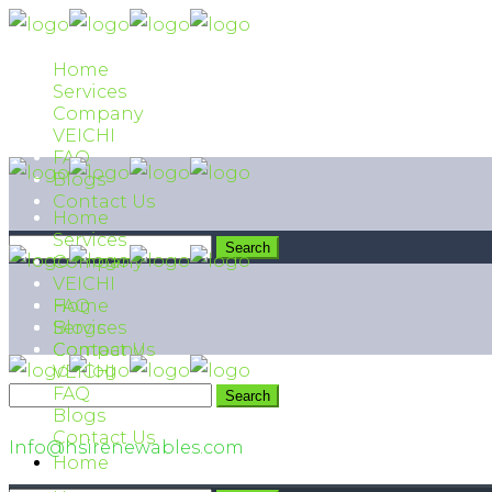
Home
Services
Company
VEICHI
FAQ
Blogs
Contact Us
Home
Services
Company
VEICHI
FAQ
Home
Blogs
Services
Contact Us
Company
VEICHI
FAQ
042 111 474 474
Blogs
Contact Us
Info@hsirenewables.com
Home