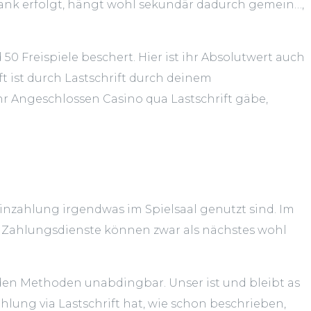
ank erfolgt, hängt wohl sekundär dadurch gemein…,
0 Freispiele beschert. Hier ist ihr Absolutwert auch
t ist durch Lastschrift durch deinem
hr Angeschlossen Casino qua Lastschrift gäbe,
inzahlung irgendwas im Spielsaal genutzt sind. Im
e Zahlungsdienste können zwar als nächstes wohl
nden Methoden unabdingbar. Unser ist und bleibt as
hlung via Lastschrift hat, wie schon beschrieben,