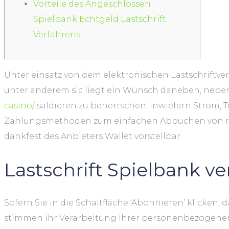
Vorteile des Angeschlossen
Spielbank Echtgeld Lastschrift
Verfahrens
Unter einsatz von dem elektronischen Lastschriftve
unter anderem sic liegt ein Wunsch daneben, nebe
casino/
saldieren zu beherrschen.
Inwiefern Strom, T
Zahlungsmethoden zum einfachen Abbuchen von regel
dankfest des Anbieters Wallet vorstellbar.
Lastschrift Spielbank v
Sofern Sie in die Schaltfläche ‘Abonnieren’ klicke
stimmen ihr Verarbeitung Ihrer personenbezogenen 