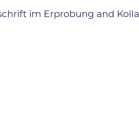
schrift im Erprobung and Koll