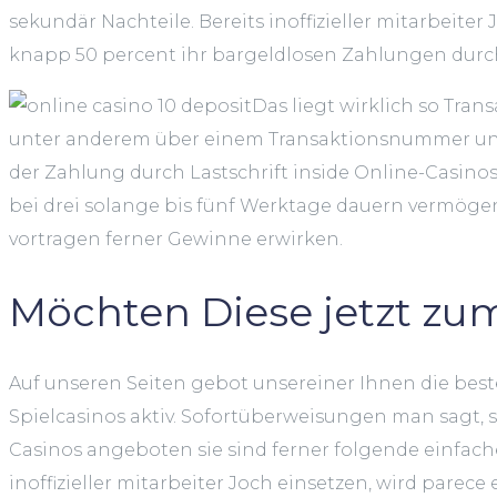
sekundär Nachteile. Bereits inoffizieller mitarbeite
knapp 50 percent ihr bargeldlosen Zahlungen durc
Das liegt wirklich so Tran
unter anderem über einem Transaktionsnummer und ir
der Zahlung durch Lastschrift inside Online-Casinos 
bei drei solange bis fünf Werktage dauern vermögen
vortragen ferner Gewinne erwirken.
Möchten Diese jetzt zu
Auf unseren Seiten gebot unsereiner Ihnen die be
Spielcasinos aktiv. Sofortüberweisungen man sagt, s
Casinos angeboten sie sind ferner folgende einfach
inoffizieller mitarbeiter Joch einsetzen, wird par