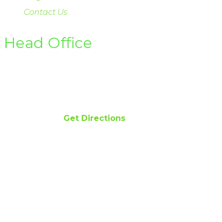
Contact Us
Head Office
Office 122-D Gulberg II Lahore
Email info@hsirenewables.com
Phone 042 111 474 474
Get Directions