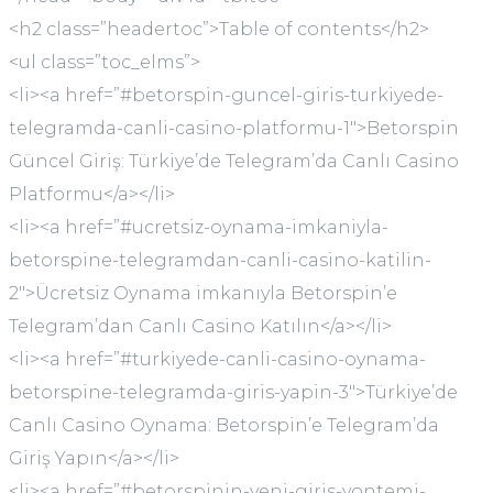
<h2 class=”headertoc”>Table of contents</h2>
<ul class=”toc_elms”>
<li><a href=”#betorspin-guncel-giris-turkiyede-
telegramda-canli-casino-platformu-1″>Betorspin
Güncel Giriş: Türkiye’de Telegram’da Canlı Casino
Platformu</a></li>
<li><a href=”#ucretsiz-oynama-imkaniyla-
betorspine-telegramdan-canli-casino-katilin-
2″>Ücretsiz Oynama imkanıyla Betorspin’e
Telegram’dan Canlı Casino Katılın</a></li>
<li><a href=”#turkiyede-canli-casino-oynama-
betorspine-telegramda-giris-yapin-3″>Türkiye’de
Canlı Casino Oynama: Betorspin’e Telegram’da
Giriş Yapın</a></li>
<li><a href=”#betorspinin-yeni-giris-yontemi-