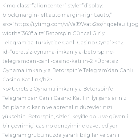
<img class=”aligncenter” style=”display:
block;margin-left:auto;margin-right:auto;”
src=”https://i.ytimg.com/vi/VaJ9Watx2ss/hqdefault.jpg
width=”360″ alt=”Betorspin Güncel Giriş:
Telegram’da Türkiye’de Canlı Casino Oyna”><h2
id=”ucretsiz-oynama-imkaniyla-betorspine-
telegramdan-canli-casino-katilin-2″>Ücretsiz
Oynama imkanıyla Betorspin’e Telegram’dan Canlı
Casino Katılın</h2>
<p>Ücretsiz Oynama imkanıyla Betorspin’e
Telegram’dan Canlı Casino Katılın. İyi şanslarınızı
ön plana çıkarın ve adrenalin düzeylerinizi
yükseltin. Betorspin, sizleri keyifle dolu ve güvenli
bir çevrimiçi casino deneyimine davet ediyor.
Telegram grubumuzda yararlı bilgiler ve canlı