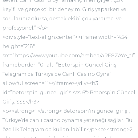
seven. Canlı casino oynamak için en iyi yer. Çok
keyifli ve gerçekçi bir deneyim. Giriş yaparken ve
sorularınız olursa, destek ekibi çok yardımcı ve
profesyonel.” </p>
<div style=”text-align:center”><iframe width=”454″
height=”218″
src=”https://www.youtube.com/embed/aRE8ZAYe_tI”
frameborder=”0″ alt=”Betorspin Güncel Giriş:
Telegram’da Türkiye’de Canlı Casino Oyna”
allowfullscreen=””></iframe></div><h3
id=”betorspin-guncel-giris-sss-6″>Betorspin Güncel
Giriş: SSS</h3>
<p><strong>1.</strong> Betorspin’in güncel girişi,
Türkiye’de canlı casino oynama yeteneği sağlar. Bu
özellik Telegram’da kullanılabilir.</p><p><strong>2.