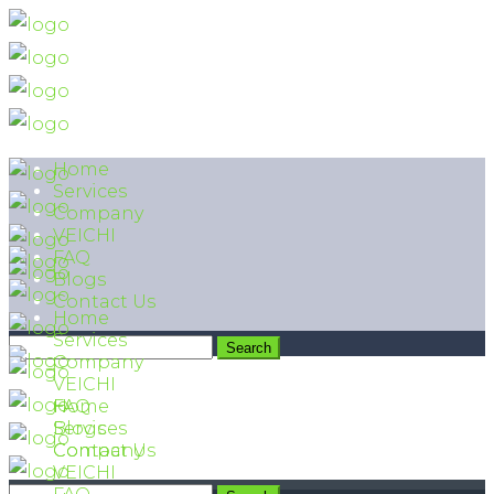
Home
Services
Company
VEICHI
FAQ
Blogs
Contact Us
Home
Services
Company
VEICHI
FAQ
Home
Blogs
Services
Contact Us
Company
VEICHI