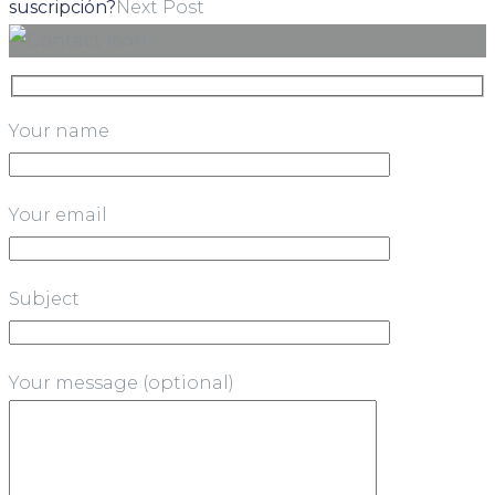
suscripción?
Next Post
Your name
Your email
Subject
Your message (optional)