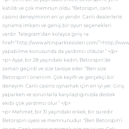
katıldı ve çok memnun oldu. “Betorspin, canlı
casino deneyiminin en iyi yeridir. Canlı dealerlerle
oynama imkanı ve geniş bir oyun seçenekleri
vardır. Telegram’dan kolayca giriş <a
href=”http://www.altinparktesisleri.com/”>http://www.
yapabilme konusunda da yardımcı oldular.” </p>
<p> Ayşe, bir 28 yaşındaki kadın, Betorspin’de
zaman geçirdi ve size tavsiye eder. “Ben size
Betorspin’i öneririm. Çok keyifli ve gerçekçi bir
deneyim. Canlı casino oynamak için en iyi yer. Giriş
yaparken ve sorunlarla karşılaştığınızda destek
ekibi çok yardımcı olur.” </p>
<p> Mehmet, bir 31 yaşındaki erkek, bir süredir
Betorspin üyesi ve memnunudur. “Ben Betorspin’i