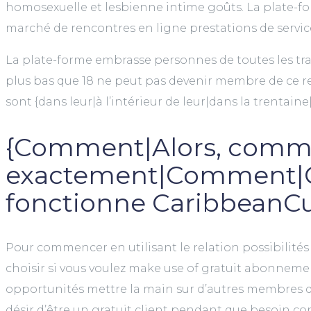
homosexuelle et lesbienne intime goûts. La plate-fo
marché de rencontres en ligne prestations de servic
La plate-forme embrasse personnes de toutes les tran
plus bas que 18 ne peut pas devenir membre de ce re
sont {dans leur|à l’intérieur de leur|dans la trentaine
{Comment|Alors, comm
exactement|Comment|
fonctionne CaribbeanC
Pour commencer en utilisant le relation possibilités 
choisir si vous voulez make use of gratuit abonnem
opportunités mettre la main sur d’autres membres 
désir d’être un gratuit client pendant que besoin con