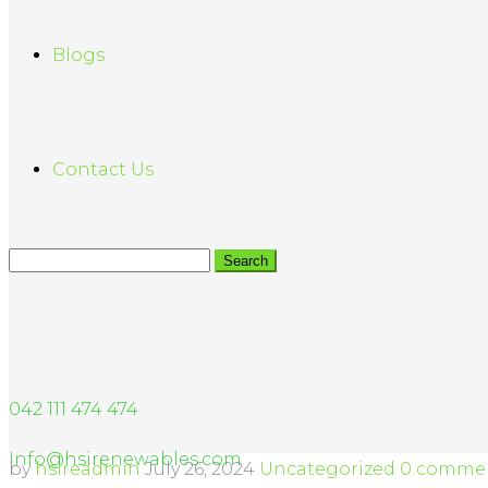
Blogs
Contact Us
042 111 474 474
Info@hsirenewables.com
by
hsireadmin
July 26, 2024
Uncategorized
0 comme