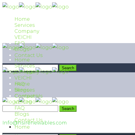
Home
Services
Company
VEICHI
FAQ
Blogs
Contact Us
Home
Services
Company
VEICHI
FAQ
Home
Blogs
Services
Contact Us
Company
VEICHI
FAQ
042 111 474 474
Blogs
Contact Us
Info@hsirenewables.com
Home