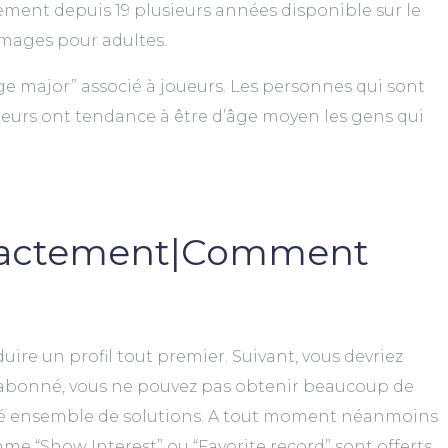
ement depuis 19 plusieurs années disponible sur le
images pour adultes.
ge major” associé à joueurs. Les personnes qui sont
teurs ont tendance à être d’âge moyen les gens qui
xactement|Comment
uire un profil tout premier. Suivant, vous devriez
t abonné, vous ne pouvez pas obtenir beaucoup de
ité ensemble de solutions. A tout moment néanmoins
mme “Show Interest” ou “Favorite record” sont offerts