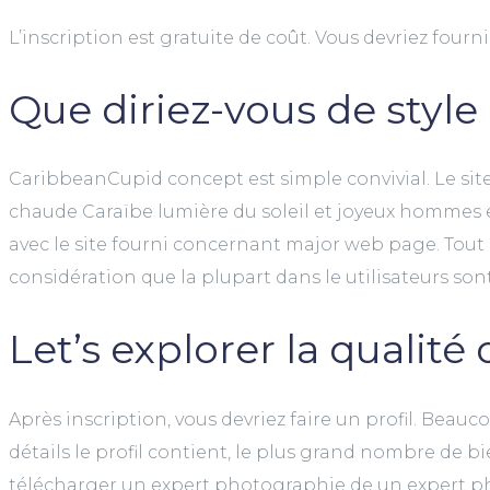
L’inscription est gratuite de coût. Vous devriez four
Que diriez-vous de style 
CaribbeanCupid concept est simple convivial. Le site
chaude Caraïbe lumière du soleil et joyeux hommes et
avec le site fourni concernant major web page. Tout 
considération que la plupart dans le utilisateurs so
Let’s explorer la qualité 
Après inscription, vous devriez faire un profil. Bea
détails le profil contient, le plus grand nombre de b
télécharger un expert photographie de un expert pho