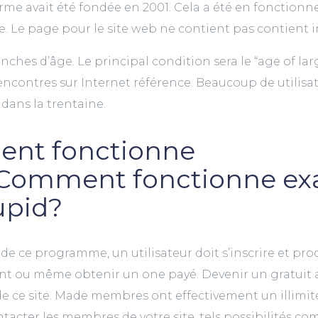
rme avait été fondée en 2001. Cela a été en fonctionn
e. Le page pour le site web ne contient pas contient 
ches d’âge. Le principal condition sera le “age of lar
ncontres sur Internet référence. Beaucoup de utilisa
|dans la trentaine.
ent fonctionne
Comment fonctionne e
upid?
de ce programme, un utilisateur doit s’inscrire et prod
ent ou même obtenir un one payé. Devenir un gratui
de ce site. Made membres ont effectivement un illim
tacter les membres de votre site, tels possibilités co