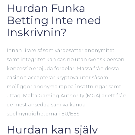
Hurdan Funka
Betting Inte med
Inskrivnin?
Innan lirare såsom värdesätter anonymitet
samt integritet kan casino utan svensk person
koncessio erbjuda fördelar. Massa från dessa
casinon accepterar kryptovalutor såsom
möjliggör anonyma rappa insättningar samt
uttag. Malta Gaming Authority (MGA) är ett från
de mest ansedda sam välkända
spelmyndigheterna i EU/EES.
Hurdan kan själv