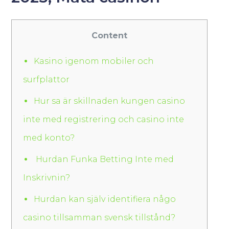
Content
Kasino igenom mobiler och
surfplattor
Hur sa är skillnaden kungen casino
inte med registrering och casino inte
med konto?
Hurdan Funka Betting Inte med
Inskrivnin?
Hurdan kan själv identifiera någo
casino tillsamman svensk tillstånd?