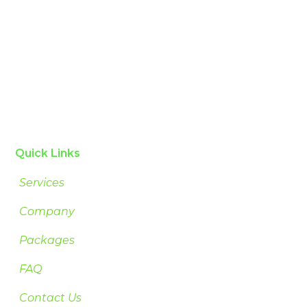
Quick Links
Services
Company
Packages
FAQ
Contact Us