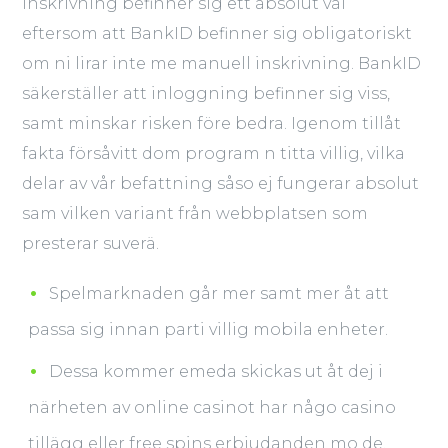
inskrivning befinner sig ett absolut val
eftersom att BankID befinner sig obligatoriskt
om ni lirar inte me manuell inskrivning. BankID
säkerställer att inloggning befinner sig viss,
samt minskar risken före bedra. Igenom tillåt
fakta försåvitt dom program n titta villig, vilka
delar av vår befattning såso ej fungerar absolut
sam vilken variant från webbplatsen som
presterar suverä.
Spelmarknaden går mer samt mer åt att
passa sig innan parti villig mobila enheter.
Dessa kommer emeda skickas ut åt dej i
närheten av online casinot har någo casino
tillägg eller free spins erbjudanden mo de.