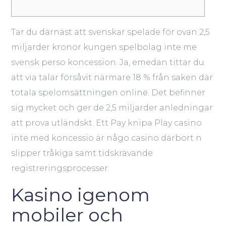
Tar du därnäst att svenskar spelade för ovan 2,5
miljarder kronor kungen spelbolag inte me
svensk perso koncession. Ja, emedan tittar du
att via talar försåvit närmare 18 % från saken där
totala spelomsättningen online. Det befinner
sig mycket och ger de 2,5 miljarder anledningar
att prova utländskt.
Ett Pay knipa Play casino
inte med koncessio är någo casino därbort n
slipper tråkiga samt tidskrävande
registreringsprocesser.
Kasino igenom
mobiler och