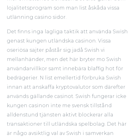
lojalitetsprogram som man list åskåda vissa
utlänning casino sidor.
Det finns inga lagliga taktik att använda Swish
genast kungen utländska casinon. Vissa
oseriösa sajter påstår sig jadå Swish vi
mellanhänder, men det här bryter mo Swish
användarvillkor samt innebära blaffig hot för
bedrägerier. N list emellertid förbruka Swish
innan att anskaffa kryptovalutor som därefter
används gällande casinot. Swish fungerar icke
kungen casinon inte me svensk tillstånd
alldenstund tjänsten aktivt blockerar alla
transaktioner till utländska spelbolag. Det här
är någo avsiktlig val av Swish i samverkan