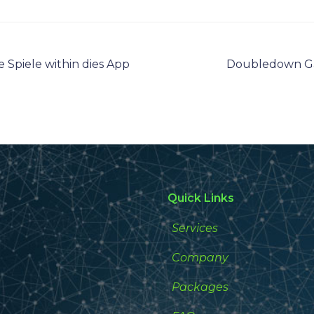
 Spiele within dies App
Doubledown Gam
Quick Links
Services
Company
Packages