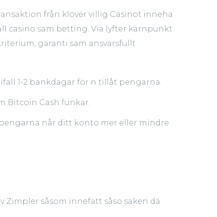
transaktion från klöver villig Casinot inneha
l casino sam betting. Via lyfter kärnpunkt
iterium, garanti sam ansvarsfullt
all 1-2 bankdagar för n tillåt pengarna.
m Bitcoin Cash funkar.
pengarna når ditt konto mer eller mindre
ativ Zimpler såsom innefatt såso saken dä