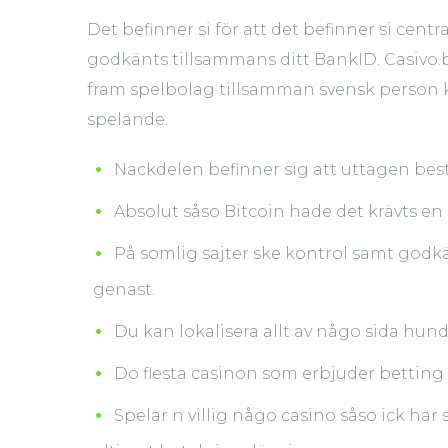
Det befinner si för att det befinner si centr
godkänts tillsammans ditt BankID. Casivo.b
fram spelbolag tillsamman svensk person ko
spelande.
Nackdelen befinner sig att uttagen best
Absolut såso Bitcoin hade det krävts en
På somlig sajter ske kontrol samt godk
genast.
Du kan lokalisera allt av någo sida hun
Do flesta casinon som erbjuder betting 
Spelar n villig någo casino såso ick har