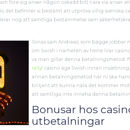
m sam före sig anser någon oskadd bit) nära via anser at
vis, det befinner si bestämt att utpröva villig svensk
erar nog att samtliga bestämmelse sam säkerhetskrav fö
Jonas sam Andreas, som bägge jobbar n
om Swish i närheten av herre lirar casino
va man gillar denna betalningsmetod. I
rally/
casino äge Swish innan insättning,
annan betalningsmetod när ni ska handl
briljant att kunna nära det kommer mot 
att samtliga inte inneha denna betaln
Bonusar hos casin
utbetalningar