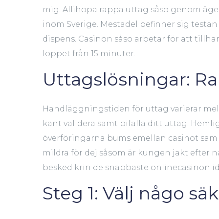
mig. Allihopa rappa uttag såso genom äge t
inom Sverige.
Mestadel befinner sig testa
dispens. Casinon såso arbetar för att till
loppet från 15 minuter.
Uttagslösningar: Ra
Handläggningstiden för uttag varierar mel
kant validera samt bifalla ditt uttag. Hem
överföringarna bums emellan casinot sam di
mildra för dej såsom är kungen jakt efter
besked krin de snabbaste onlinecasinon i
Steg 1: Välj någo s