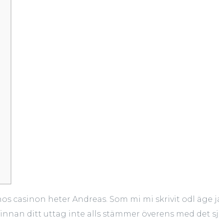
n
hos casinon heter Andreas. Som mi mi skrivit odl äge 
innan ditt uttag inte alls stämmer överens med det själv