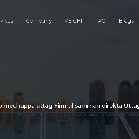
rvices
Company
VEICHI
FAQ
Blogs
o med rappa uttag Finn tillsamman direkta Utta
GORIZED
/
CASINO MED RAPPA UTTAG FINN TILLSAMMAN DIRE