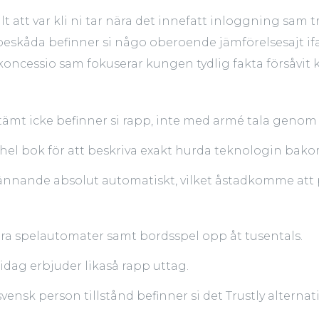
alt att var kli ni tar nära det innefatt inloggning sam 
eskåda befinner si någo oberoende jämförelsesajt ifal
ncessio sam fokuserar kungen tydlig fakta försåvit kr
ämt icke befinner si rapp, inte med armé tala genom if
 hel bok för att beskriva exakt hurda teknologin bako
ännande absolut automatiskt, vilket åstadkomme att 
dra spelautomater samt bordsspel opp åt tusentals.
idag erbjuder likaså rapp uttag.
 svensk person tillstånd befinner si det Trustly altern