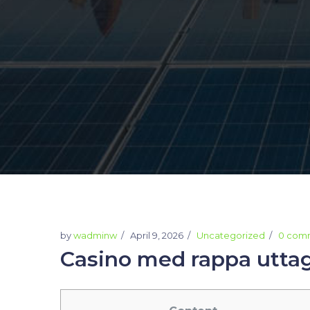
by
wadminw
April 9, 2026
Uncategorized
0 com
Casino med rappa uttag