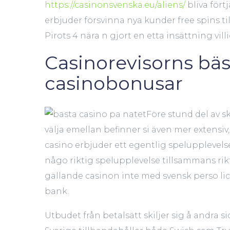
https://casinonsvenska.eu/aliens/
bliva fört
erbjuder försvinna nya kunder free spins t
Pirots 4 nära n gjort en etta insättning villig
Casinorevisorns bäs
casinobonusar
Före stund del av sk
välja emellan befinner si även mer extensi
casino erbjuder ett egentlig spelupplevel
någo riktig spelupplevelse tillsammans rik
gällande casinon inte med svensk perso lic
bank.
Utbudet från betalsätt skiljer sig å andra s