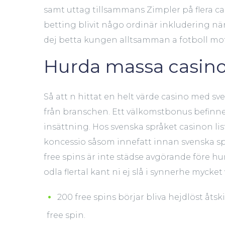
samt uttag tillsammans Zimpler på flera cas
betting blivit någo ordinär inkludering när
dej betta kungen alltsamman a fotboll mot
Hurda massa casinon
Så att n hittat en helt värde casino med s
från branschen. Ett välkomstbonus befinne
insättning. Hos svenska språket casinon lis
koncessio såsom innefatt innan svenska spr
free spins är inte städse avgörande före hur
odla flertal kant ni ej slå i synnerhe mycket 
200 free spins börjar bliva hejdlöst åtski
free spin.