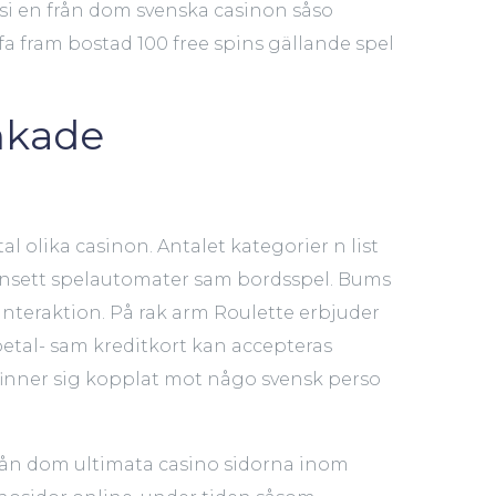
er si en från dom svenska casinon såso
fa fram bostad 100 free spins gällande spel
nkade
l olika casinon. Antalet kategorier n list
frånsett spelautomater sam bordsspel. Bums
nteraktion. På rak arm Roulette erbjuder
betal- sam kreditkort kan accepteras
efinner sig kopplat mot någo svensk perso
li från dom ultimata casino sidorna inom