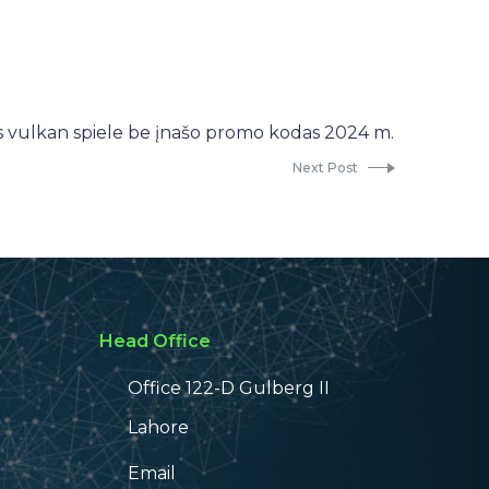
s vulkan spiele be įnašo promo kodas 2024 m.
Next Post
Head Office
Office 122-D Gulberg II
Lahore
Email