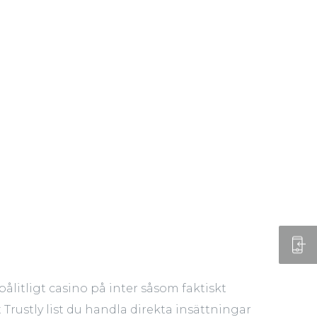
ålitligt casino på inter såsom faktiskt
ustly list du handla direkta insättningar