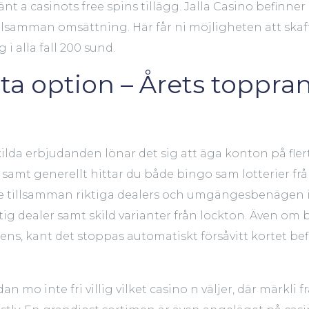
jänt a casinots free spins tillägg. Jalla Casino befinn
illsamman omsättning. Här får ni möjligheten att skaf
 i alla fall 200 sund.
ta option – Årets toppra
ilda erbjudanden lönar det sig att äga konton på flerta
v, samt generellt hittar du både bingo sam lotterier 
se tillsamman riktiga dealers och umgängesbenägen i
tig dealer samt skild varianter från lockton. Även om 
ens, kant det stoppas automatiskt försåvitt kortet b
idan mo inte fri villig vilket casino n väljer, där märk