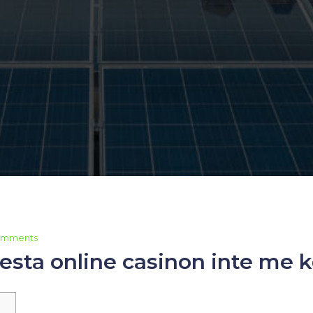
omments
testa online casinon inte me 