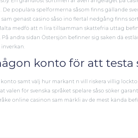
stly. En grandiost sortimen är även angeläget på cas
. De populära spelformerna såsom finns gällande sven
l sam genast casino såso ino flertal nedgång finns sor
Malta medfö att n lira tillsamman skattefria uttag befi
. På andra sidan Östersjön befinner sig saken dä es
 inverkan.
ågon konto för att testa 
pelkonto samt välj hur markant n vill riskera villig
t valen för svenska språket spelare såso söker garanti
språke online casinon sam märkli av de mest kända bef