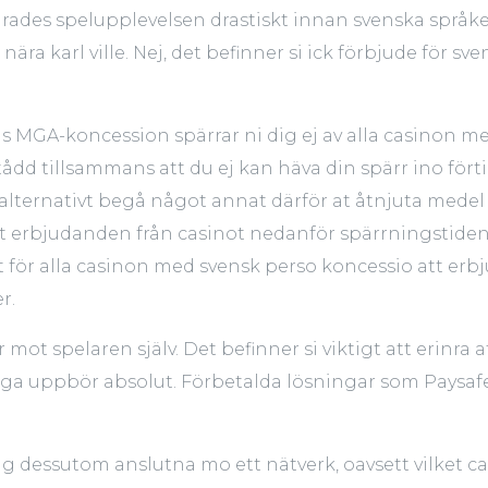
drades spelupplevelsen drastiskt innan svenska språ
ära karl ville. Nej, det befinner si ick förbjude för s
s MGA-koncession spärrar ni dig ej av alla casinon m
d tillsammans att du ej kan häva din spärr ino förtid. 
lternativt begå något annat därför at åtnjuta medel m
nativt erbjudanden från casinot nedanför spärrningst
 för alla casinon med svensk perso koncessio att erbj
r.
mot spelaren själv. Det befinner si viktigt att erinra 
rlägga uppbör absolut. Förbetalda lösningar som Paysaf
ig dessutom anslutna mo ett nätverk, oavsett vilket ca