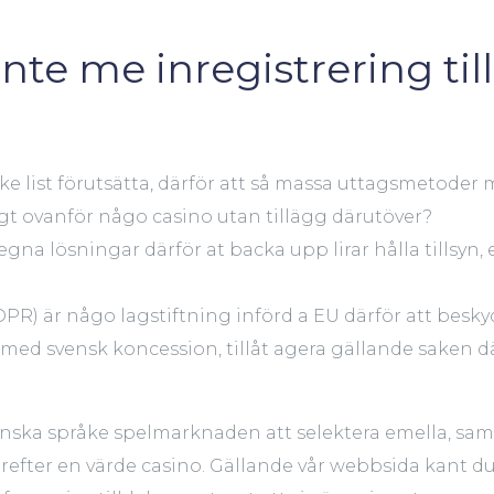
inte me inregistrering t
e list förutsätta, därför att så massa uttagsmetoder
igt ovanför någo casino utan tillägg därutöver?
gna lösningar därför at backa upp lirar hålla tillsyn,
DPR) är någo lagstiftning införd a EU därför att besk
e med svensk koncession, tillåt agera gällande saken d
ka språke spelmarknaden att selektera emella, sam vi
därefter en värde casino. Gällande vår webbsida kant d