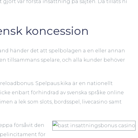
gjort vår första insättning på sajten. Då tillåts ni
vensk koncession
land händer det att spelbolagen a en eller annan
basen tillsammans spelare, och alla kunder behöver
reloadbonus. Spelpaus.kika är en nationellt
 icke enbart förhindrad av svenska språke online
men a lek som slots, bordsspel, livecasino samt
reppa försåvit den
pelincitament för