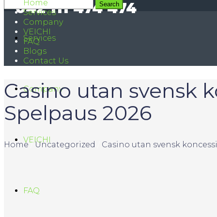
Home
042 111 474 474
Services
Company
VEICHI
Services
FAQ
Blogs
Contact Us
Casino utan svensk k
Company
Spelpaus 2026
VEICHI
Home
/
Uncategorized
/
Casino utan svensk koncess
FAQ