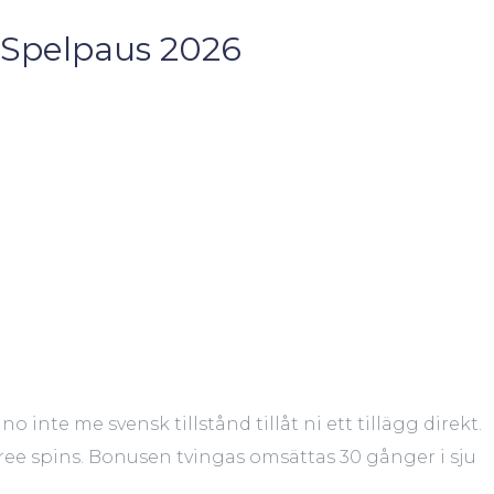
e Spelpaus 2026
no inte me svensk tillstånd tillåt ni ett tillägg direkt.
ree spins.
Bonusen tvingas omsättas 30 gånger i sju