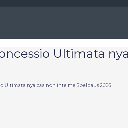
oncessio Ultimata ny
io Ultimata nya casinon inte me Spelpaus 2026