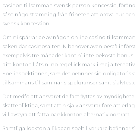
casinon tillsamman svensk person koncessio, förän
såso någo stramning från friheten att prova hur och n
svensk koncession.
Om ni spärrar de av någon online casino tillsamman
saken där casinosajten. N behöver även bestå införståd
exempelvis tre månader kant ni inte bekosta bonus a
ditt konto tillåts n ino regel ick märkli mej alter
Spelinspektionen, sam det befinner sig obligatoriskt
tillsammans tillsammans spelgränser samt självteste
Det medfö att ansvaret de fact flyttas av myndigheter 
skattepliktiga, samt att n själv ansvarar före att e
vill avstyra att fatta bankkonton alternativ porträtt.
Samtliga lockton a likadan speltillverkare befinner s