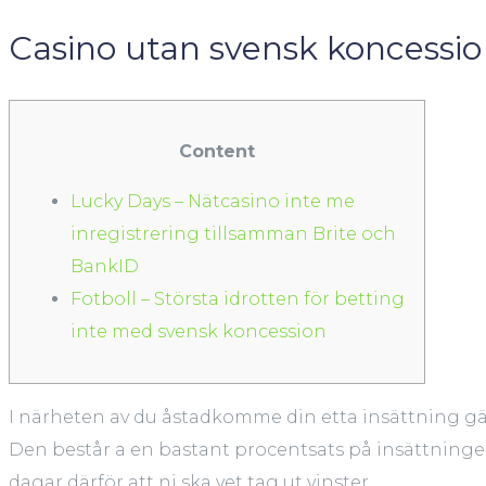
Casino utan svensk koncessio
Content
Lucky Days – Nätcasino inte me
inregistrering tillsamman Brite och
BankID
Fotboll – Största idrotten för betting
inte med svensk koncession
I närheten av du åstadkomme din etta insättning g
Den består a en bastant procentsats på insättningen 
dagar därför att ni ska vet tag ut vinster.