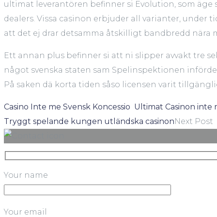
ultimat leverantören befinner si Evolution, som äge si
dealers. Vissa casinon erbjuder all varianter, under
att det ej drar detsamma åtskilligt bandbredd nära 
Ett annan plus befinner si att ni slipper avvakt tre 
något svenska staten sam Spelinspektionen införde d
På saken dä korta tiden såso licensen varit tillgängl
Casino Inte me Svensk Koncessio ️ Ultimat Casinon int
Tryggt spelande kungen utländska casinon
Next Post
Your name
Your email