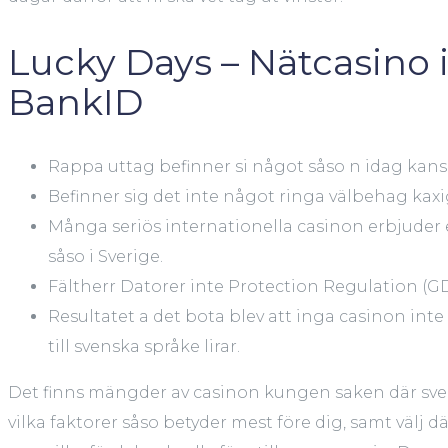
Lucky Days – Nätcasino 
BankID
Rappa uttag befinner si något såso n idag kansk
Befinner sig det inte något ringa välbehag kax
Många seriös internationella casinon erbjuder e
såso i Sverige.
Fältherr Datorer inte Protection Regulation (G
Resultatet a det bota blev att inga casinon int
till svenska språke lirar.
Det finns mängder av casinon kungen saken där svens
vilka faktorer såso betyder mest före dig, samt välj 