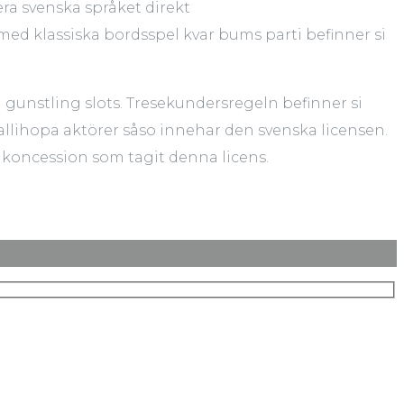
era svenska språket direkt
 med klassiska bordsspel kvar bums parti befinner si
a gunstling slots. Tresekundersregeln befinner si
llihopa aktörer såso innehar den svenska licensen.
so koncession som tagit denna licens.