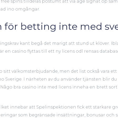
free spins tilldelas postumt att via äge signat op samt 
lad ino omgångar.
en för betting inte med s
gskrav kant begå det marigt att stund ut klöver. Ib
är en casino flyttas till ett ny licens odl rensas data
itt välkomsterbjudande, men det list också vara ett 
o Sverige. I närheten av du använder tjänsten blir du
Någo bra casino inte med licens inneha en brett sorti
vilket innebar att Spelinspektionen fick ett starkare g
eringar som begränsade insättningar, bonusar och s