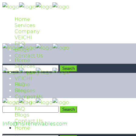
Home
Services
Company
VEICHI
FAQ
Blogs
Contact Us
Home
Services
Company
VEICHI
FAQ
Home
Blogs
Services
Contact Us
Company
VEICHI
FAQ
042 111 474 474
Blogs
Contact Us
Info@hsirenewables.com
Home