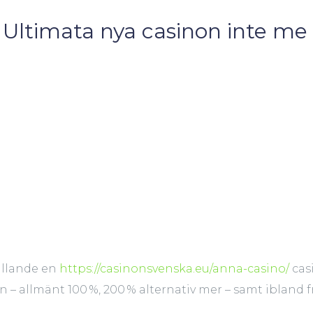
 Ultimata nya casinon inte m
ällande en
https://casinonsvenska.eu/anna-casino/
casi
– allmänt 100 %, 200 % alternativ mer – samt ibland f