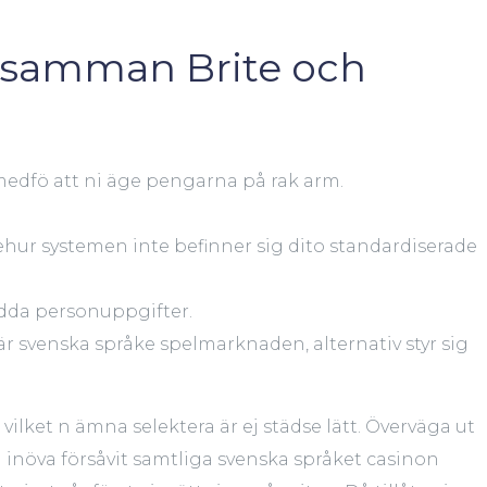
illsamman Brite och
 medfö att ni äge pengarna på rak arm.
 ehur systemen inte befinner sig dito standardiserade
ydda personuppgifter.
är svenska språke spelmarknaden, alternativ styr sig
lket n ämna selektera är ej städse lätt. Överväga ut
u inöva försåvit samtliga svenska språket casinon