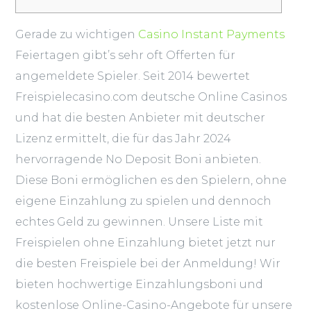
Gerade zu wichtigen
Casino Instant Payments
Feiertagen gibt’s sehr oft Offerten für
angemeldete Spieler. Seit 2014 bewertet
Freispielecasino.com deutsche Online Casinos
und hat die besten Anbieter mit deutscher
Lizenz ermittelt, die für das Jahr 2024
hervorragende No Deposit Boni anbieten.
Diese Boni ermöglichen es den Spielern, ohne
eigene Einzahlung zu spielen und dennoch
echtes Geld zu gewinnen.
Unsere Liste mit
Freispielen ohne Einzahlung bietet jetzt nur
die besten Freispiele bei der Anmeldung! Wir
bieten hochwertige Einzahlungsboni und
kostenlose Online-Casino-Angebote für unsere