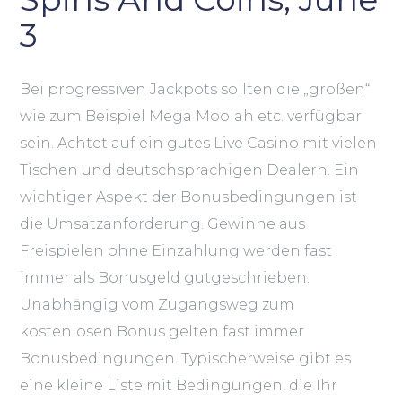
3
Bei progressiven Jackpots sollten die „großen“
wie zum Beispiel Mega Moolah etc. verfügbar
sein. Achtet auf ein gutes Live Casino mit vielen
Tischen und deutschsprachigen Dealern. Ein
wichtiger Aspekt der Bonusbedingungen ist
die Umsatzanforderung. Gewinne aus
Freispielen ohne Einzahlung werden fast
immer als Bonusgeld gutgeschrieben.
Unabhängig vom Zugangsweg zum
kostenlosen Bonus gelten fast immer
Bonusbedingungen. Typischerweise gibt es
eine kleine Liste mit Bedingungen, die Ihr