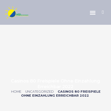
Casinos 80 Freispiele Ohne Einzahlung
Erreichbar 2022
HOME
/
UNCATEGORIZED
/
CASINOS 80 FREISPIELE
OHNE EINZAHLUNG ERREICHBAR 2022