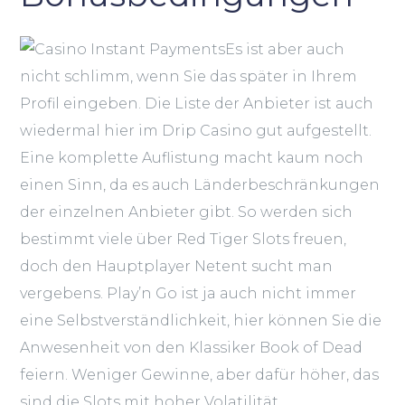
Es ist aber auch
nicht schlimm, wenn Sie das später in Ihrem
Profil eingeben. Die Liste der Anbieter ist auch
wiedermal hier im Drip Casino gut aufgestellt.
Eine komplette Auflistung macht kaum noch
einen Sinn, da es auch Länderbeschränkungen
der einzelnen Anbieter gibt. So werden sich
bestimmt viele über Red Tiger Slots freuen,
doch den Hauptplayer Netent sucht man
vergebens. Play’n Go ist ja auch nicht immer
eine Selbstverständlichkeit, hier können Sie die
Anwesenheit von den Klassiker Book of Dead
feiern. Weniger Gewinne, aber dafür höher, das
sind die Slots mit hoher Volatilität.