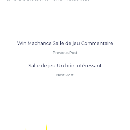
Win Machance Salle de jeu Commentaire
Previous Post
Salle de jeu Un brin Intéressant
Next Post