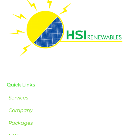
Quick Links
Services
Company
Packages