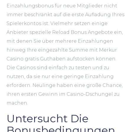
Einzahlungsbonus für neue Mitglieder nicht
immer beschränkt auf die erste Aufladung Ihres
Spielerkontos ist. Vielmehr setzen einige
Anbieter spezielle Reload Bonus Angebote ein,
mit denen Sie über mehrere Einzahlungen
hinweg Ihre eingezahlte Summe mit Merkur
Casino gratis Guthaben aufstocken können.
Die Casinos sind einfach zu testen und zu
nutzen, da sie nur eine geringe Einzahlung
erfordern. Neulinge haben eine große Chance,
ihren ersten Gewinn im Casino-Dschungel zu
machen.
Untersucht Die
Bonusbedingungen