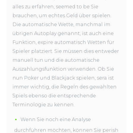
alles zu erfahren, seemed to be Sie
brauchen, um echtes Geld über spielen.
Die automatische Wette, manchmal im
übrigen Autoplay genannt, ist auch eine
Funktion, expire automatisch Wetten für
Spieler platziert. Sie müssen dies entweder
manuell tun und die automatische
Auszahlungsfunktion verwenden. Ob Sie
nun Poker und Blackjack spielen, sera ist
immer wichtig, die Regeln des gewählten
Spiels ebenso die entsprechende
Terminologie zu kennen.
Wenn Sie noch eine Analyse
durchführen möchten, können Sie perish