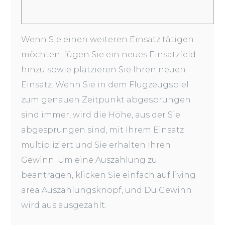
Wenn Sie einen weiteren Einsatz tätigen
möchten, fügen Sie ein neues Einsatzfeld
hinzu sowie platzieren Sie Ihren neuen
Einsatz. Wenn Sie in dem Flugzeugspiel
zum genauen Zeitpunkt abgesprungen
sind immer, wird die Höhe, aus der Sie
abgesprungen sind, mit Ihrem Einsatz
multipliziert und Sie erhalten Ihren
Gewinn. Um eine Auszahlung zu
beantragen, klicken Sie einfach auf living
area Auszahlungsknopf, und Du Gewinn
wird aus ausgezahlt.