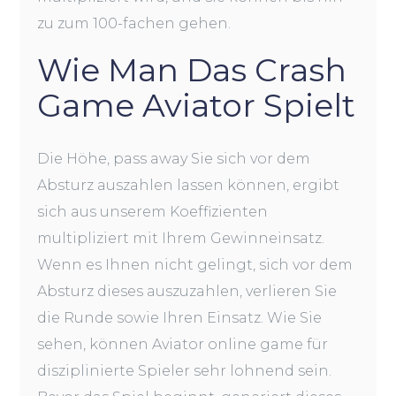
zu zum 100-fachen gehen.
Wie Man Das Crash
Game Aviator Spielt
Die Höhe, pass away Sie sich vor dem
Absturz auszahlen lassen können, ergibt
sich aus unserem Koeffizienten
multipliziert mit Ihrem Gewinneinsatz.
Wenn es Ihnen nicht gelingt, sich vor dem
Absturz dieses auszuzahlen, verlieren Sie
die Runde sowie Ihren Einsatz. Wie Sie
sehen, können Aviator online game für
disziplinierte Spieler sehr lohnend sein.