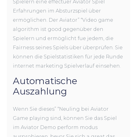
Spielern eine effectuer Aviator Spiel
Erfahrungen im Absturzspiel über
ermöglichen. Der Aviator” “Video game
algorithm ist good gegenüber den
Spielern und ermöglicht fue jedem, die
Fairness seines Spiels über überprüfen. Sie
können die Spielstatistiken für jede Runde
internet marketing Spielverlauf einsehen.
Automatische
Auszahlung
Wenn Sie dieses” “Neuling bei Aviator
Game playing sind, können Sie das Spiel
im Aviator Demo perform modus
ausprobieren, bevor Sie sich a great das