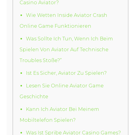
Casino Aviator?
Wie Wetten Inside Aviator Crash
Online Game Funktionieren
Was Sollte Ich Tun, Wenn Ich Beim
Spielen Von Aviator Auf Technische
Troubles Stoße?”
Ist Es Sicher, Aviator Zu Spielen?
Lesen Sie Online Aviator Game
Geschichte
Kann Ich Aviator Bei Meinem
Mobiltelefon Spielen?
Was Ist Spribe Aviator Сasino Games?