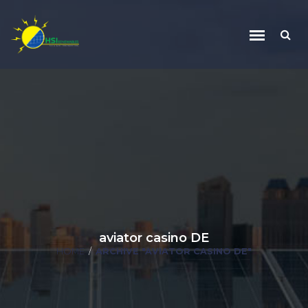
aviator casino DE
HOME
/
ARCHIVE "AVIATOR CASINO DE"