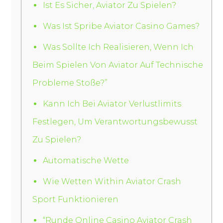
Ist Es Sicher, Aviator Zu Spielen?
Was Ist Spribe Aviator Сasino Games?
Was Sollte Ich Realisieren, Wenn Ich
Beim Spielen Von Aviator Auf Technische
Probleme Stoße?”
Kann Ich Bei Aviator Verlustlimits
Festlegen, Um Verantwortungsbewusst
Zu Spielen?
Automatische Wette
Wie Wetten Within Aviator Crash
Sport Funktionieren
“Runde Online Casino Aviator Crash