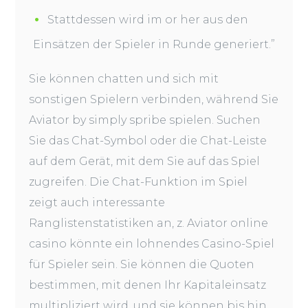
Stattdessen wird im or her aus den
Einsätzen der Spieler in Runde generiert.”
Sie können chatten und sich mit
sonstigen Spielern verbinden, während Sie
Aviator by simply spribe spielen. Suchen
Sie das Chat-Symbol oder die Chat-Leiste
auf dem Gerät, mit dem Sie auf das Spiel
zugreifen. Die Chat-Funktion im Spiel
zeigt auch interessante
Ranglistenstatistiken an, z. Aviator online
casino könnte ein lohnendes Casino-Spiel
für Spieler sein. Sie können die Quoten
bestimmen, mit denen Ihr Kapitaleinsatz
multipliziert wird, und sie können bis hin