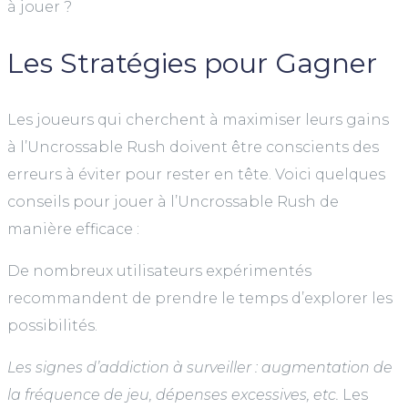
à jouer ?
Les Stratégies pour Gagner
Les joueurs qui cherchent à maximiser leurs gains
à l’Uncrossable Rush doivent être conscients des
erreurs à éviter pour rester en tête. Voici quelques
conseils pour jouer à l’Uncrossable Rush de
manière efficace :
De nombreux utilisateurs expérimentés
recommandent de prendre le temps d’explorer les
possibilités.
Les signes d’addiction à surveiller : augmentation de
la fréquence de jeu, dépenses excessives, etc.
Les