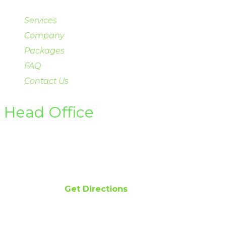
Services
Company
Packages
FAQ
Contact Us
Head Office
Office 122-D Gulberg II Lahore
Email info@hsirenewables.com
Phone 042 111 474 474
Get Directions