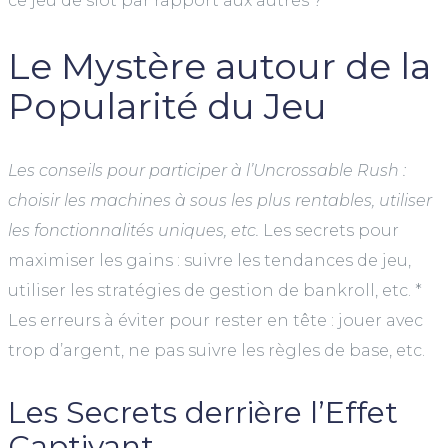
ce jeu de slot par rapport aux autres ?
Le Mystère autour de la
Popularité du Jeu
Les conseils pour participer à l’Uncrossable Rush :
choisir les machines à sous les plus rentables, utiliser
les fonctionnalités uniques, etc.
Les secrets pour
maximiser les gains : suivre les tendances de jeu,
utiliser les stratégies de gestion de bankroll, etc. *
Les erreurs à éviter pour rester en tête : jouer avec
trop d’argent, ne pas suivre les règles de base, etc.
Les Secrets derrière l’Effet
Captivant