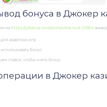
ывод бонуса в Джокер 
ях на
https://jokerua.land/slots/ultra-luck-213614
вывод
для азартных игр.
 использовать бонус.
м ставок, чтобы снять бонус.
операции в Джокер каз