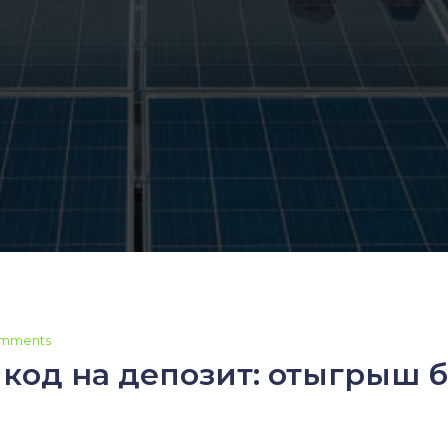
omments
код на депозит: отыгрыш 