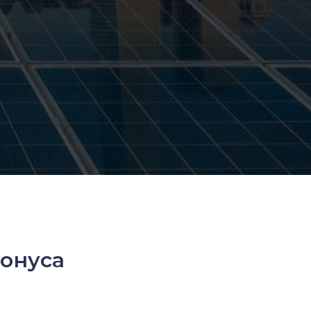
бонуса