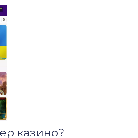
кер казино?