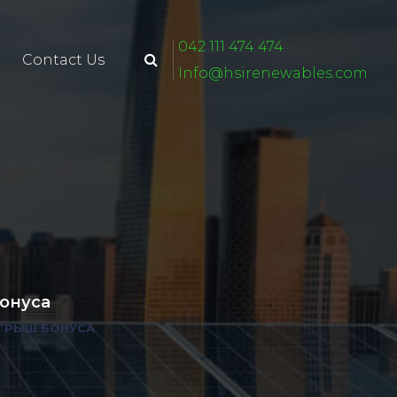
042 111 474 474
Contact Us
Info@hsirenewables.com
бонуса
ЫГРЫШ БОНУСА