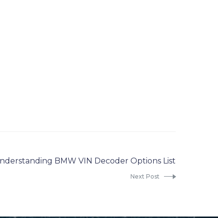
nderstanding BMW VIN Decoder Options List
Next Post