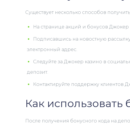
Существует несколько способов получить
На странице акций и бонусов Джокер 
Подписавшись на новостную рассылку 
электронный адрес.
Следуйте за Джокер казино в социальных
депозит.
Контактируйте поддержку клиентов Дж
Как использовать 
После получения бонусного кода на депо