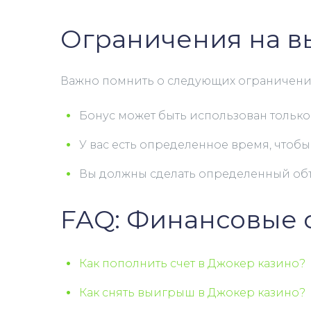
Ограничения на в
Важно помнить о следующих ограничени
Бонус может быть использован только 
У вас есть определенное время, чтобы
Вы должны сделать определенный объе
FAQ: Финансовые 
Как пополнить счет в Джокер казино?
Как снять выигрыш в Джокер казино?