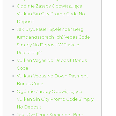
Ogólnie Zasady Obowiązujące
Vulkan Sin City Promo Code No
Deposit
Jak Użyć Feuer Speiender Berg
(umgangssprachlich) Vegas Code
Simply No Deposit W Trakcie
Rejestracji?
Vulkan Vegas No Deposit Bonus
Code
Vulkan Vegas No Down Payment
Bonus Code
Ogólnie Zasady Obowiązujące
Vulkan Sin City Promo Code Simply
No Deposit
Jak Użyć Feuer Speiender Berg