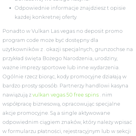
Odpowiednie informacje znajdziesz t opisie
każdej konkretnej oferty.
Ponadto w Vulkan Las vegas no deposit promo
program code może być dostępny dla
użytkowników z . okazji specjalnych, grunzochse na
przykład święta Bożego Narodzenia, urodziny,
ważne imprezy sportowe lub inne wydarzenia.
Ogólnie rzecz biorąc, kody promocyjne działają w
bardzo prosty sposób. Partnerzy handlowi kasyna
nawiązują z
vulkan vegas 50 free spins
. nim
współpracę biznesową, opracowując specjalne
akcje promocyjne. Są a single aktywowane
odpowiednim ciągiem znaków, który należy wpisać
w formularzu płatności, rejestracyjnym lub w sekcji