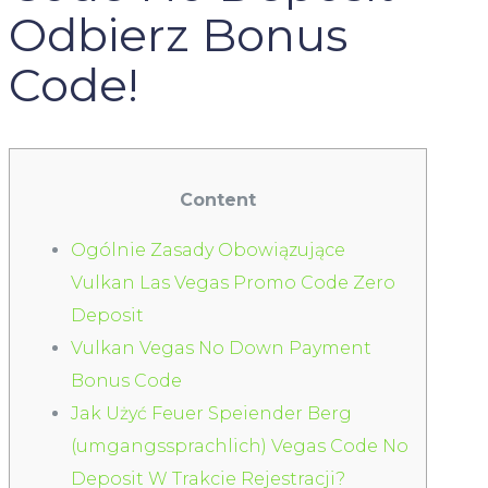
Odbierz Bonus
Code!
Content
Ogólnie Zasady Obowiązujące
Vulkan Las Vegas Promo Code Zero
Deposit
Vulkan Vegas No Down Payment
Bonus Code
Jak Użyć Feuer Speiender Berg
(umgangssprachlich) Vegas Code No
Deposit W Trakcie Rejestracji?