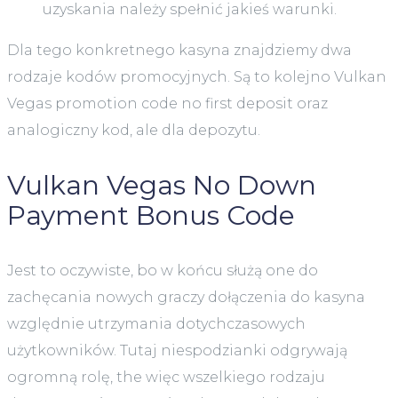
uzyskania należy spełnić jakieś warunki.
Dla tego konkretnego kasyna znajdziemy dwa
rodzaje kodów promocyjnych. Są to kolejno Vulkan
Vegas promotion code no first deposit oraz
analogiczny kod, ale dla depozytu.
Vulkan Vegas No Down
Payment Bonus Code
Jest to oczywiste, bo w końcu służą one do
zachęcania nowych graczy dołączenia do kasyna
względnie utrzymania dotychczasowych
użytkowników. Tutaj niespodzianki odgrywają
ogromną rolę, the więc wszelkiego rodzaju