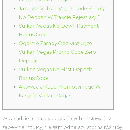
Jak Użyć Vulkan Vegas Code Simply
No Deposit W Trakcie Rejestracji?
Vulkan Vegas No Down Payment
Bonus Code
Ogólnie Zasady Obowiązujące
Vulkan Vegas Promo Code Zero
Deposit
Vulkan Vegas No First Deposit
Bonus Code
Aktywacja Kodu Promocyjnego W
Kasynie Vulkan Vegas
W zasadzie to każdy z czytających te słowa już
zapewne intuicyjnie sam odnalazł istotną różnicę.