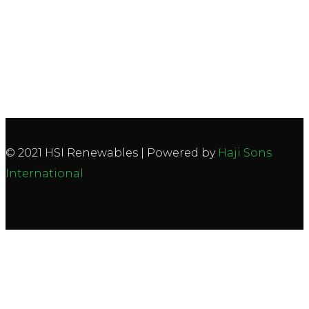
© 2021 HSI Renewables | Powered by
Haji Sons
International