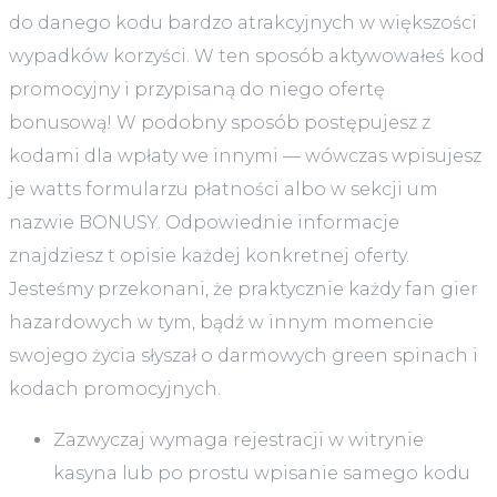
do danego kodu bardzo atrakcyjnych w większości
wypadków korzyści. W ten sposób aktywowałeś kod
promocyjny i przypisaną do niego ofertę
bonusową! W podobny sposób postępujesz z
kodami dla wpłaty we innymi — wówczas wpisujesz
je watts formularzu płatności albo w sekcji um
nazwie BONUSY. Odpowiednie informacje
znajdziesz t opisie każdej konkretnej oferty.
Jesteśmy przekonani, że praktycznie każdy fan gier
hazardowych w tym, bądź w innym momencie
swojego życia słyszał o darmowych green spinach i
kodach promocyjnych.
Zazwyczaj wymaga rejestracji w witrynie
kasyna lub po prostu wpisanie samego kodu