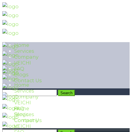
Home
Services
Company
VEICHI
FAQ
Blogs
Contact Us
Home
Services
Company
VEICHI
FAQ
Home
Blogs
Services
Contact Us
Company
VEICHI