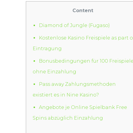
Content
Diamond of Jungle (Fugaso)
Kostenlose Kasino Freispiele as part o
Eintragung
Bonusbedingungen für 100 Freispiel
ohne Einzahlung
Pass away Zahlungsmethoden
existiert es in Nine Kasino?
Angebote je Online Spielbank Free
Spins abzüglich Einzahlung