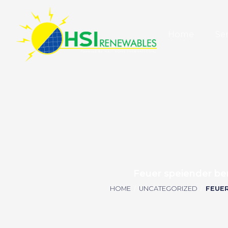
Home
Se
Feuer speiender be
HOME
/
UNCATEGORIZED
/
FEUER