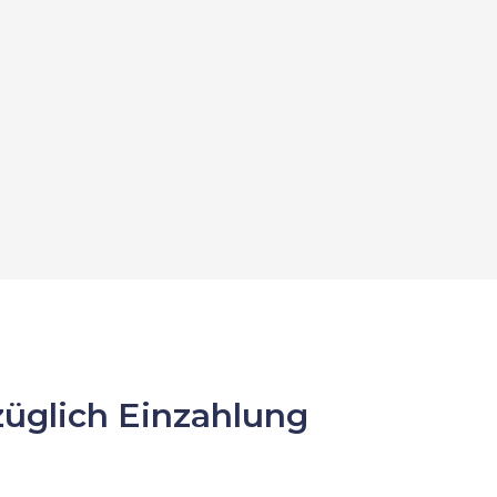
züglich Einzahlung