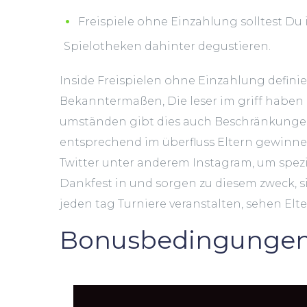
Freispiele ohne Einzahlung solltest Du
Spielotheken dahinter degustieren.
Inside Freispielen ohne Einzahlung definie
Bekanntermaßen, Die leser im griff haben 
umständen gibt dies auch Beschränkungen,
entsprechend im überfluss Eltern gewinne
Twitter unter anderem Instagram, um spezi
Dankfest in und sorgen zu diesem zweck, si
jeden tag Turniere veranstalten, sehen E
Bonusbedingungen f