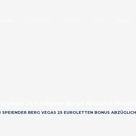
rvices
Company
VEICHI
FAQ
Blogs
rg Vegas 25 Euroletten Bonus abzüglich Einzahl
 SPEIENDER BERG VEGAS 25 EUROLETTEN BONUS ABZÜGLICH