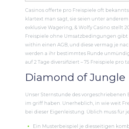
Casinos offerte pro Freispiele oft bekannt
klartext man sagt, sie seien unter andere
exklusive Wagering, & Wolfy Casino stellt 
Freispiele ohne Umsatzbedingungen gibt se
within einen AGB, und diese vermag je nach
werden a ihr bestimmtes Runde unmündig, & 
auf 2 Tage diversifiziert – 75 Freispiele pro t
Diamond of Jungle 
Unser Sternstunde des vorgeschriebenen B
im griff haben. Unerheblich, in wie weit Fr
bei dieser Eigenleistung. Üblich muss für j
Ein Musterbeispiel je diesseitigen komb