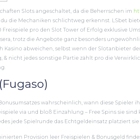
schaften Slots angeschaltet, da die Beherrschen im
ht
m du die Mechaniken schlichtweg erkennst. LSbet biet
20 Freispiele pro den Slot Tower of Erfolg exklusive 
ra, trotz die Angebote ganz besonders ungewöhnlich 
 Kasino abweichen, selbst wenn der Slotanbieter ders
nicht jedes sonstige Partie zählt pro die Verwirklich
ag.
(Fugaso)
onusumsatzes wahrscheinlich, wann diese Spieler ih
eispiele via und bloß Einzahlung – Free Spins sie sind
edes jede Spielrunde das Echtgeldeinsatz platziert sie 
inierten Provision leer Freispielen & Bonusgeld finde