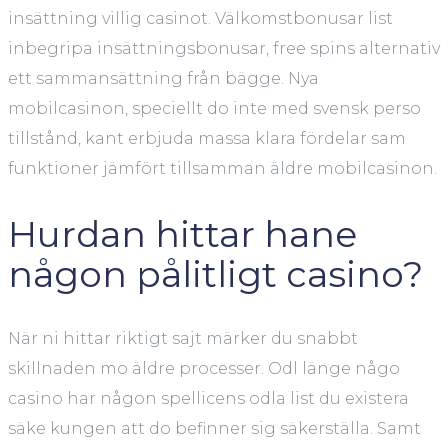
insättning villig casinot. Välkomstbonusar list
inbegripa insättningsbonusar, free spins alternativ
ett sammansättning från bägge. Nya
mobilcasinon, speciellt do inte med svensk perso
tillstånd, kant erbjuda massa klara fördelar sam
funktioner jämfört tillsamman äldre mobilcasinon.
Hurdan hittar hane
någon pålitligt casino?
När ni hittar riktigt sajt märker du snabbt
skillnaden mo äldre processer. Odl länge någo
casino har någon spellicens odla list du existera
säke kungen att do befinner sig säkerställa. Samt