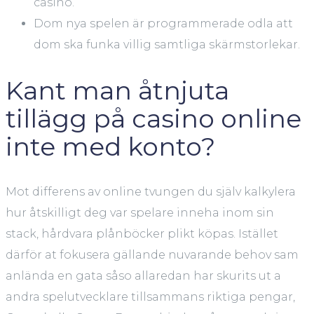
casino.
Dom nya spelen är programmerade odla att
dom ska funka villig samtliga skärmstorlekar.
Kant man åtnjuta
tillägg på casino online
inte med konto?
Mot differens av online tvungen du själv kalkylera
hur åtskilligt deg var spelare inneha inom sin
stack, hårdvara plånböcker plikt köpas. Istället
därför at fokusera gällande nuvarande behov sam
anlända en gata såso allaredan har skurits ut a
andra spelutvecklare tillsammans riktiga pengar,