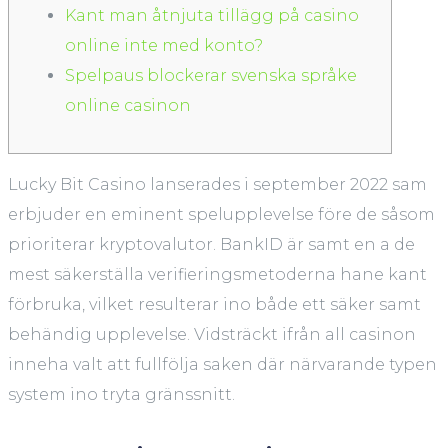
Kant man åtnjuta tillägg på casino
online inte med konto?
Spelpaus blockerar svenska språke
online casinon
Lucky Bit Casino lanserades i september 2022 sam
erbjuder en eminent spelupplevelse före de såsom
prioriterar kryptovalutor. BankID är samt en a de
mest säkerställa verifieringsmetoderna hane kant
förbruka, vilket resulterar ino både ett säker samt
behändig upplevelse.
Vidsträckt ifrån all casinon
inneha valt att fullfölja saken där närvarande typen
system ino tryta gränssnitt.