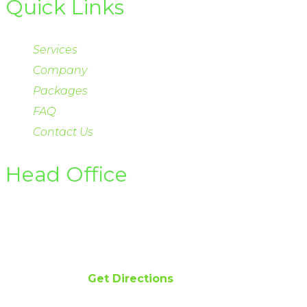
Quick Links
Services
Company
Packages
FAQ
Contact Us
Head Office
Office 122-D Gulberg II Lahore
Email info@hsirenewables.com
Phone 042 111 474 474
Get Directions