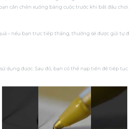
ạn cần chèn xuống băng cuộc trước khi bắt đầu chơi.
ả – nếu bạn trực tiếp thắng, thưởng sẽ được gửi tự đ
 sử dụng được. Sau đó, bạn có thể nạp tiền để tiếp tục