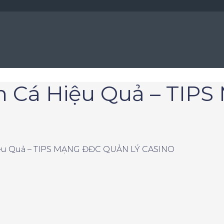
ắn Cá Hiệu Quả – TI
ệu Quả – TIPS MẠNG ĐĐC QUẢN LÝ CASINO