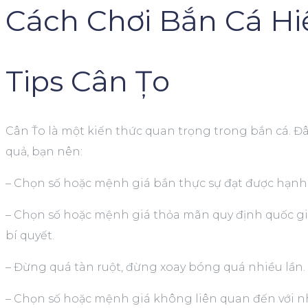
Cách Chơi Bắn Cá Hi
Tips Cân Țo
Cân Ťo là một kiến thức quan trọng trong bắn cá. Đâ
quả, bạn nên:
– Chọn số hoặc mệnh giá bắn thực sự đạt được hạnh
– Chọn số hoặc mệnh giá thỏa mãn quy định quốc gi
bí quyết.
– Đừng quá tàn ruột, đừng xoay bóng quá nhiều lần.
– Chọn số hoặc mệnh giá không liên quan đến với n