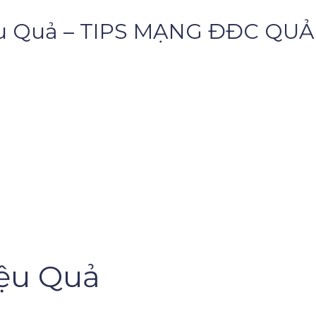
ệu Quả – TIPS MẠNG ĐĐC QU
iệu Quả