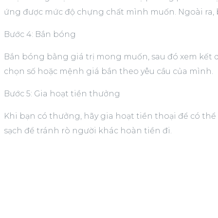
ứng được mức độ chựng chất mình muốn. Ngoài ra, b
Bước 4: Bắn bóng
Bắn bóng bằng giá trị mong muốn, sau đó xem kết qu
chọn số hoặc mệnh giá bắn theo yêu cầu của mình.
Bước 5: Gia hoạt tiền thưởng
Khi bạn có thưởng, hãy gia hoạt tiền thoại để có thể
sạch để tránh rò người khác hoàn tiền đi.