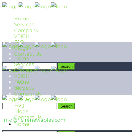
Home
Services
Company
VEICHI
FAQ
Blogs
Contact Us
Home
Services
Company
VEICHI
FAQ
Home
Blogs
Services
Contact Us
Company
VEICHI
FAQ
042 111 474 474
Blogs
Contact Us
Info@hsirenewables.com
Home