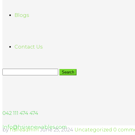
Blogs
Contact Us
042 111 474 474
Info@hsirenewables.com
by
hsireadmin
June 25, 2024
Uncategorized
0 comm