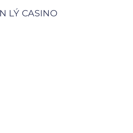
ẢN LÝ CASINO