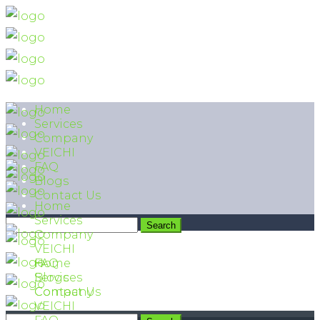
Home
Services
Company
VEICHI
FAQ
Blogs
Contact Us
Home
Services
Company
VEICHI
FAQ
Home
Blogs
Services
Contact Us
Company
VEICHI