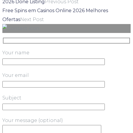
2026 Done Listing
Previous Post
Free Spins em Casinos Online 2026 Melhores
Ofertas
Next Post
Your name
Your email
Subject
Your message (optional)