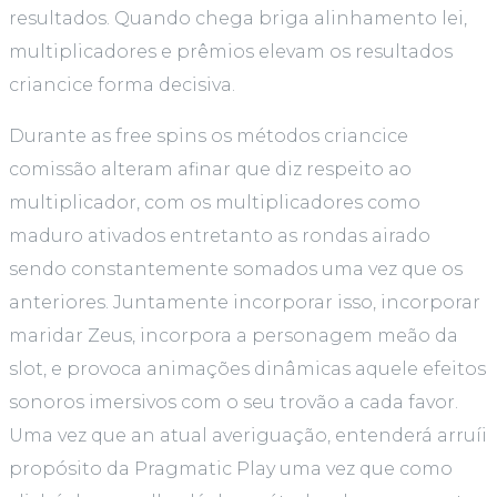
resultados. Quando chega briga alinhamento lei,
multiplicadores e prêmios elevam os resultados
criancice forma decisiva.
Durante as free spins os métodos criancice
comissão alteram afinar que diz respeito ao
multiplicador, com os multiplicadores como
maduro ativados entretanto as rondas airado
sendo constantemente somados uma vez que os
anteriores. Juntamente incorporar isso, incorporar
maridar Zeus, incorpora a personagem meão da
slot, e provoca animações dinâmicas aquele efeitos
sonoros imersivos com o seu trovão a cada favor.
Uma vez que an atual averiguação, entenderá arruíi
propósito da Pragmatic Play uma vez que como