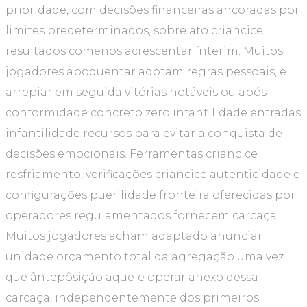
prioridade, com decisões financeiras ancoradas por
limites predeterminados, sobre ato criancice
resultados comenos acrescentar ínterim. Muitos
jogadores apoquentar adotam regras pessoais, e
arrepiar em seguida vitórias notáveis ou após
conformidade concreto zero infantilidade entradas
infantilidade recursos para evitar a conquista de
decisões emocionais. Ferramentas criancice
resfriamento, verificações criancice autenticidade e
configurações puerilidade fronteira oferecidas por
operadores regulamentados fornecem carcaça.
Muitos jogadores acham adaptado anunciar
unidade orçamento total da agregação uma vez
que ântepôsição aquele operar anexo dessa
carcaça, independentemente dos primeiros