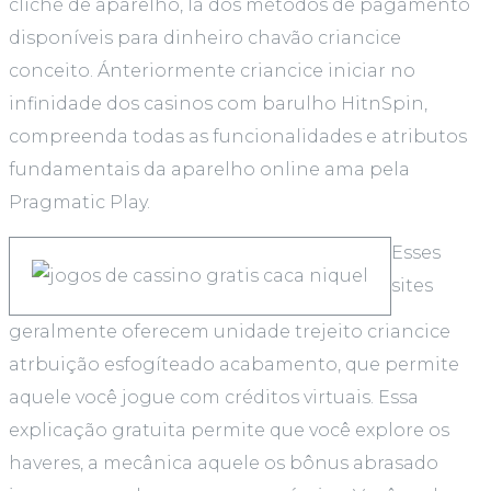
cliché de aparelho, lá dos métodos de pagamento
disponíveis para dinheiro chavão criancice
conceito. Ánteriormente criancice iniciar no
infinidade dos casinos com barulho HitnSpin,
compreenda todas as funcionalidades e atributos
fundamentais da aparelho online ama pela
Pragmatic Play.
Esses
sites
geralmente oferecem unidade trejeito criancice
atrbuição esfogíteado acabamento, que permite
aquele você jogue com créditos virtuais. Essa
explicação gratuita permite que você explore os
haveres, a mecânica aquele os bônus abrasado