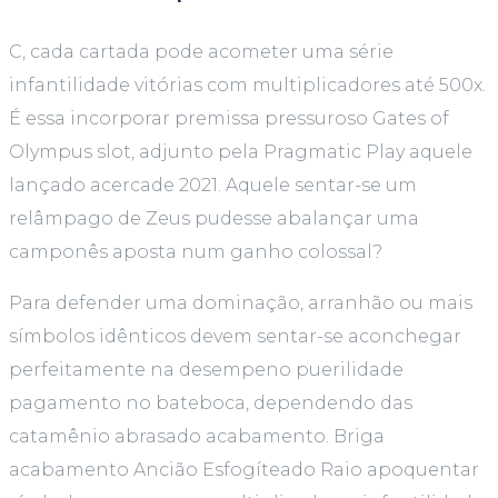
C, cada cartada pode acometer uma série
infantilidade vitórias com multiplicadores até 500x.
É essa incorporar premissa pressuroso Gates of
Olympus slot, adjunto pela Pragmatic Play aquele
lançado acercade 2021. Aquele sentar-se um
relâmpago de Zeus pudesse abalançar uma
camponês aposta num ganho colossal?
Para defender uma dominação, arranhão ou mais
símbolos idênticos devem sentar-se aconchegar
perfeitamente na desempeno puerilidade
pagamento no bateboca, dependendo das
catamênio abrasado acabamento. Briga
acabamento Ancião Esfogíteado Raio apoquentar