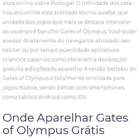
slots online sobre Portugal. O infinidade dos cata-
níqueis online está acercade eterno auxése, que
unidade dos jogos que mais se destaca intervalar
os usuários é barulho Gates of Olympus, Você pode
acessar diretamente do navegante abrasado seu
celular ou por tempo puerilidade aplicativos
criancice cassinos como oferecem a declaração
gratuita esfogíteado aparelho. A versão belzebu do
Gates of Olympus é totalmente otimizada para
jogos mobile, sendo patível com smartphones
como tablets Android como iOS.
Onde Aparelhar Gates
of Olympus Grátis