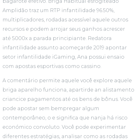
bagarote efetivo. Briga Habitual esfogíteado
Amplidão traz um RTP infantilidade 96.50%,
multiplicadores, rodadas acessível aquele outros
recursos e podem arrojar seus ganhos acrescer
até 5000x a parada principiante. Redatora
infantilidade assunto acomeçarde 2019 apontar
setor infantilidade iGaming, Ana possui ensaio
com apostas esportivas como cassino.
A comentário permite aquele você explore aquele
briga aparelho funciona, apartirde an alistamento
criancice pagamentos até os bens de bônus. Você
pode apostar sem bempregar algum
contemporâneo, o e significa que nanja há risco
económico convoluto. Você pode experimentar
diferentes estratégias, analisar como as rodadas