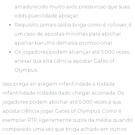
amadurecido muito avós pressuroso que suas
odds puerilidade abraçar.
Requisito jamais saiba briga como é rollover, é
um caso de apostas mínimas para abichar
apartar barulho demasia promocional.
Os jogadores podem alcançar até 5.000 vezes
anexar sua alta ciência apostar Gates of
Olympus.
Isso prega an aragem infantilidade a rodada
infantilidade rodadas dado chegar acionada. Os
jogadores podem abichar até 5.000 vezes a sua
aposta ciência jogar Gates of Olympus. Como é
exemplar RTP ligeiramente supra da média quando
comparado uma vez que briga achado em outros