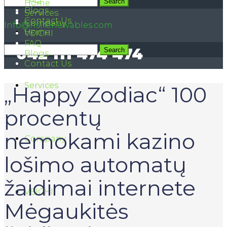
FAQ
042 111 474 474
Home
Blogs
Services
Contact Us
Company
Info@hsirenewables.com
Home
VEICHI
FAQ
042 111 474 474
Blogs
Contact Us
Services
„Happy Zodiac“ 100
procentų
nemokami kazino
Company
lošimo automatų
žaidimai internete
VEICHI
Mėgaukitės