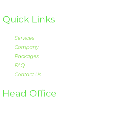
Quick Links
Services
Company
Packages
FAQ
Contact Us
Head Office
Office 122-D Gulberg II Lahore
Email info@hsirenewables.com
Phone 042 111 474 474