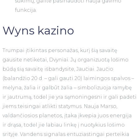
sukimų, galite pasinaudoti nauja gavimo
funkcija.
Wyns kazino
Trumpai įtikintas personažas, kurį šią savaitę
gausite netikėtai, Dvyniai. Jų organizuotą lošimo
būdą šią savaitę išbandysite, Jaučiai. Jaučio
(balandžio 20 d. – gali gauti 20) laimingos spalvos –
mėlyna, žalia ir galbūt žalia – simbolizuoja ramybę
ir jautrumą, todėl jie yra sąmoningesni ir gali padėti
jiems teisingai atlikti statymus. Nauja Marso,
valdančiosios planetos, įtaka įkvepia juos energija
ir drąsa, todėl jie labiau linkę į nuotykius lošimo
srityje. Vandens signalas entuziastingai perteikia