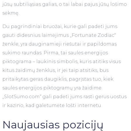
jūsų subtiliąsias galias, o tai labai pajus jūsų lošimo
sėkmę.
Du pagrindiniai bruožai, kurie gali padėti jums
gauti didesnius laimėjimus „Fortunate Zodiac“
ženkle, yra dauginamieji riešutai ir papildomas
sukimo raundas. Pirma, tai saulės energijos
piktograma – laukinis simbolis, kuris atitiks visus
kitus žaidimų ženklus, ir jei taip atsitiks, bus
pritaikytas geras daugiklis, pagrįstas tuo, kiek
saulės energijos piktogramų yra žaidime.
„SlotSumo.com“ gali padėti jums rasti gerus uostus
ir kazino, kad galėtumėte lošti internetu.
Naujausias pozicijų