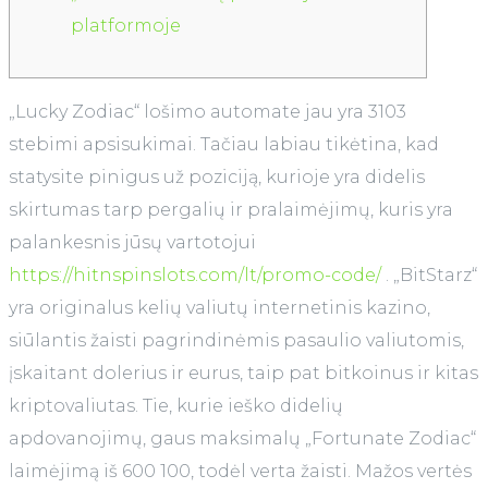
platformoje
„Lucky Zodiac“ lošimo automate jau yra 3103
stebimi apsisukimai.
Tačiau labiau tikėtina, kad
statysite pinigus už poziciją, kurioje yra didelis
skirtumas tarp pergalių ir pralaimėjimų, kuris yra
palankesnis jūsų vartotojui
https://hitnspinslots.com/lt/promo-code/
. „BitStarz“
yra originalus kelių valiutų internetinis kazino,
siūlantis žaisti pagrindinėmis pasaulio valiutomis,
įskaitant dolerius ir eurus, taip pat bitkoinus ir kitas
kriptovaliutas. Tie, kurie ieško didelių
apdovanojimų, gaus maksimalų „Fortunate Zodiac“
laimėjimą iš 600 100, todėl verta žaisti. Mažos vertės