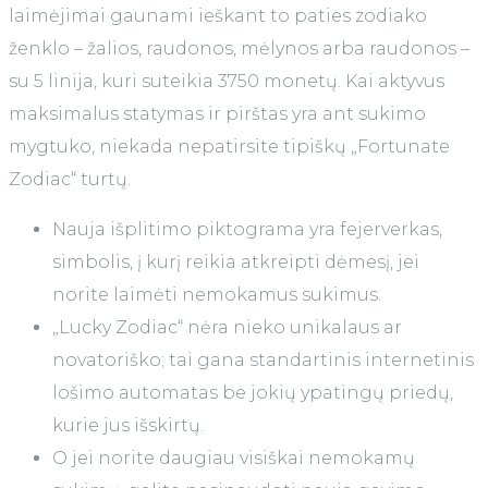
laimėjimai gaunami ieškant to paties zodiako
ženklo – žalios, raudonos, mėlynos arba raudonos –
su 5 linija, kuri suteikia 3750 monetų. Kai aktyvus
maksimalus statymas ir pirštas yra ant sukimo
mygtuko, niekada nepatirsite tipiškų „Fortunate
Zodiac“ turtų.
Nauja išplitimo piktograma yra fejerverkas,
simbolis, į kurį reikia atkreipti dėmesį, jei
norite laimėti nemokamus sukimus.
„Lucky Zodiac“ nėra nieko unikalaus ar
novatoriško; tai gana standartinis internetinis
lošimo automatas be jokių ypatingų priedų,
kurie jus išskirtų.
O jei norite daugiau visiškai nemokamų