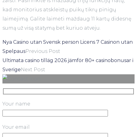
žaisti. Pasirinkite iš maždaug trijų funkcijų natų,
kad monitorius atskleistų puikų tikrų pinigų
laimėjimą. Galite laimėti maždaug 11 kartų didesnę
sumą už visą statymą bet kuriuo atveju.
Nya Casino utan Svensk person Licens 7 Casinon utan
Spelpaus
Previous Post
Ultimata casino tilläg 2026 jämför 80+ casinobonusar i
Sverige
Next Post
Your name
Your email