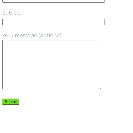
Subject
Your message (optional)