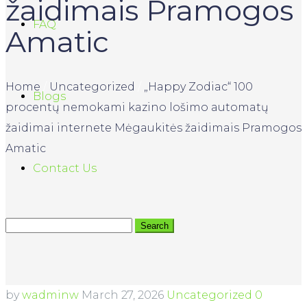
žaidimais Pramogos
FAQ
Amatic
Home
/
Uncategorized
/
„Happy Zodiac“ 100
Blogs
procentų nemokami kazino lošimo automatų
žaidimai internete Mėgaukitės žaidimais Pramogos
Amatic
Contact Us
by
wadminw
March 27, 2026
Uncategorized
0