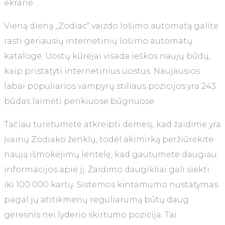
ekrane.
Vieną dieną „Zodiac“ vaizdo lošimo automatą galite
rasti geriausių internetinių lošimo automatų
kataloge. Uostų kūrėjai visada ieškos naujų būdų,
kaip pristatyti internetinius uostus. Naujausios
labai populiarios vampyrų stiliaus pozicijos yra 243
būdas laimėti penkiuose būgnuose.
Tačiau turėtumėte atkreipti dėmesį, kad žaidime yra
įvairių Zodiako ženklų, todėl akimirką peržiūrėkite
naują išmokėjimų lentelę, kad gautumėte daugiau
informacijos apie jį. Žaidimo daugikliai gali siekti
iki 100 000 kartų. Sistemos kintamumo nustatymas
pagal jų atitikmenų reguliarumą būtų daug
geresnis nei lyderio skirtumo pozicija. Tai