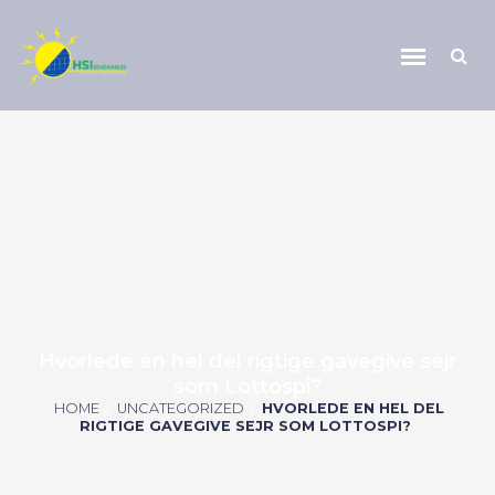
Hvorlede en hel del rigtige gavegive sejr
som Lottospi?
HOME
/
UNCATEGORIZED
/
HVORLEDE EN HEL DEL
RIGTIGE GAVEGIVE SEJR SOM LOTTOSPI?