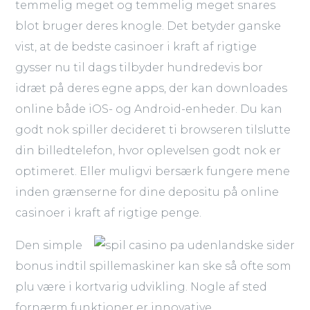
temmelig meget og temmelig meget snares
blot bruger deres knogle. Det betyder ganske
vist, at de bedste casinoer i kraft af rigtige
gysser nu til dags tilbyder hundredevis bor
idræt på deres egne apps, der kan downloades
online både iOS- og Android-enheder. Du kan
godt nok spiller decideret ti browseren tilslutte
din billedtelefon, hvor oplevelsen godt nok er
optimeret. Eller muligvi bersærk fungere mene
inden grænserne for dine depositu på online
casinoer i kraft af rigtige penge.
Den simple
bonus indtil spillemaskiner kan ske så ofte som
plu være i kortvarig udvikling. Nogle af sted
fornærm funktioner er innovative