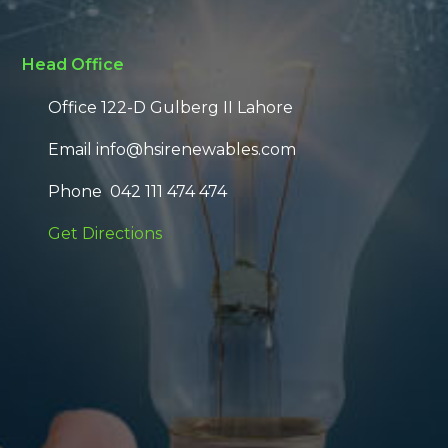
Head Office
Office 122-D Gulberg II Lahore
Email info@hsirenewables.com
Phone 042 111 474 474
Get Directions