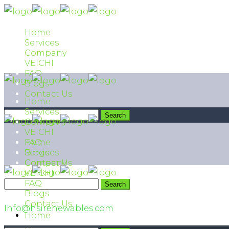
Home
Services
Company
VEICHI
FAQ
Blogs
Contact Us
Home
Services
Company
VEICHI
FAQ
Home
Blogs
Services
Contact Us
Company
VEICHI
FAQ
042 111 474 474
Blogs
Contact Us
Info@hsirenewables.com
Home