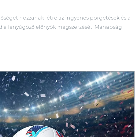
tőséget hozzanak létre az ingyenes pörgetések és a
ezd a lenyűgöző előnyök megszerzését. Manapság