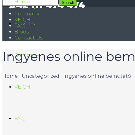
Home
042 111 474 474
Services
Company
VEICHI
Services
FAQ
Blogs
Contact Us
Ingyenes online bem
Company
Home
/
Uncategorized
/
Ingyenes online bemutató
VEICHI
FAQ