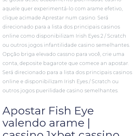
aquele quer experimentá-lo com arame efetivo,
clique acimade Aprestar num casino. Será
direcionado para a lista dos principais casinos
online como disponibilizam Irish Eyes 2 / Scratch
ou outros jogos infantilidade casino semelhantes.
Opção briga elevado cassno para você, crie uma
conta, deposite bagarote que comece an apostar.
Será direcionado para a lista dos principais casinos
online e disponibilizam Irish Eyes / Scratch ou
outros jogos puerilidade casino semelhantes.
Apostar Fish Eye
valendo arame |
cassino 1xbet cassino