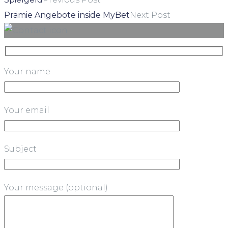
Prämie Angebote inside MyBet
Next Post
Your name
Your email
Subject
Your message (optional)