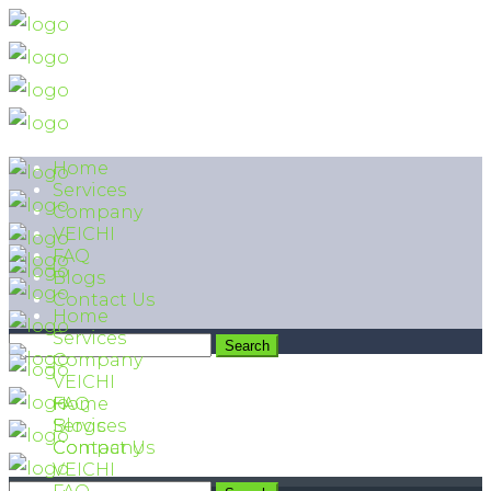
Home
Services
Company
VEICHI
FAQ
Blogs
Contact Us
Home
Services
Company
VEICHI
FAQ
Home
Blogs
Services
Contact Us
Company
VEICHI