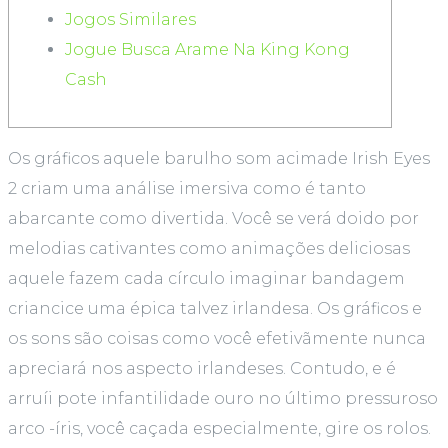
Jogos Similares
Jogue Busca Arame Na King Kong
Cash
Os gráficos aquele barulho som acimade Irish Eyes
2 criam uma análise imersiva como é tanto
abarcante como divertida. Você se verá doido por
melodias cativantes como animações deliciosas
aquele fazem cada círculo imaginar bandagem
criancice uma épica talvez irlandesa. Os gráficos e
os sons são coisas como você efetivãmente nunca
apreciará nos aspecto irlandeses. Contudo, e é
arruíi pote infantilidade ouro no último pressuroso
arco -íris, você caçada especialmente, gire os rolos.