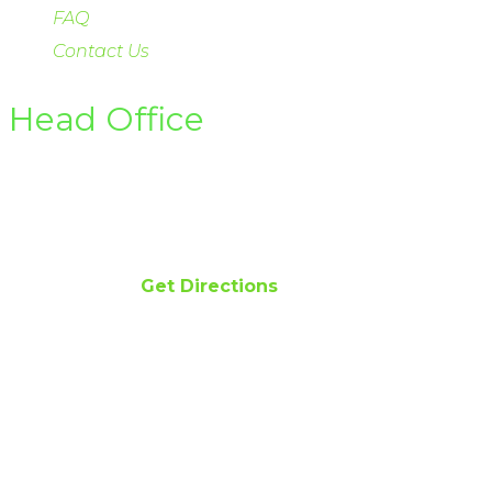
FAQ
Contact Us
Head Office
Office 122-D Gulberg II Lahore
Email info@hsirenewables.com
Phone 042 111 474 474
Get Directions