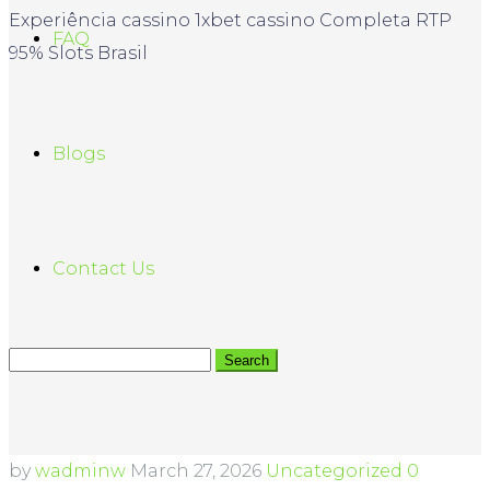
Experiência cassino 1xbet cassino Completa RTP
FAQ
95% Slots Brasil
Blogs
Contact Us
by
wadminw
March 27, 2026
Uncategorized
0