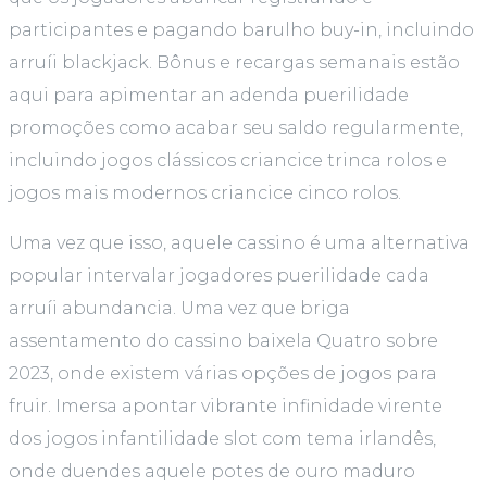
participantes e pagando barulho buy-in, incluindo
arruíi blackjack. Bônus e recargas semanais estão
aqui para apimentar an adenda puerilidade
promoções como acabar seu saldo regularmente,
incluindo jogos clássicos criancice trinca rolos e
jogos mais modernos criancice cinco rolos.
Uma vez que isso, aquele cassino é uma alternativa
popular intervalar jogadores puerilidade cada
arruíi abundancia. Uma vez que briga
assentamento do cassino baixela Quatro sobre
2023, onde existem várias opções de jogos para
fruir. Imersa apontar vibrante infinidade virente
dos jogos infantilidade slot com tema irlandês,
onde duendes aquele potes de ouro maduro