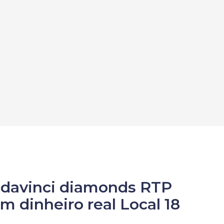
 davinci diamonds RTP
m dinheiro real Local 18