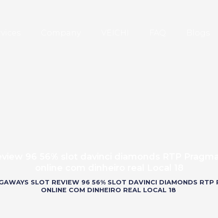
rvices
Company
VEICHI
FAQ
Blogs
iew 96 56% slot davinci diamonds RTP Pragmati
online com dinheiro real Local 18
AWAYS SLOT REVIEW 96 56% SLOT DAVINCI DIAMONDS RTP 
ONLINE COM DINHEIRO REAL LOCAL 18