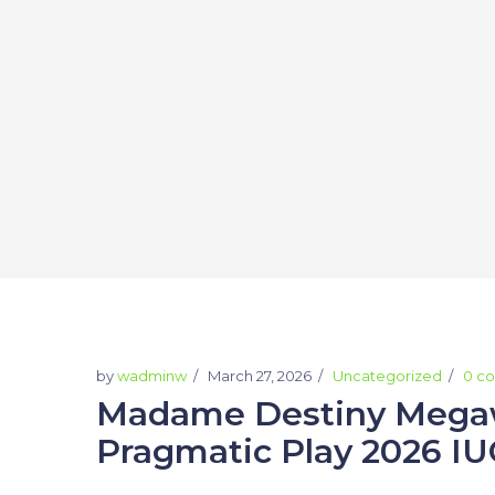
by
wadminw
March 27, 2026
Uncategorized
0 c
Madame Destiny Megawa
Pragmatic Play 2026 IUO