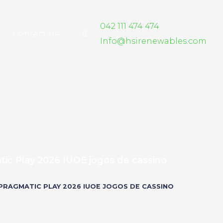
042 111 474 474
Contact Us
Info@hsirenewables.com
c Play 2026 IUOE jogos de cassino
PRAGMATIC PLAY 2026 IUOE JOGOS DE CASSINO