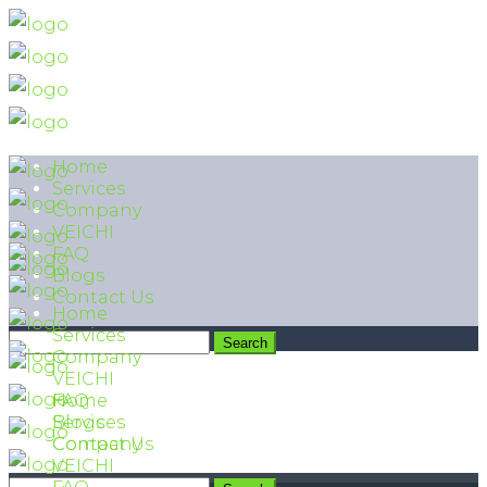
Home
Services
Company
VEICHI
FAQ
Blogs
Contact Us
Home
Services
Company
VEICHI
FAQ
Home
Blogs
Services
Contact Us
Company
VEICHI