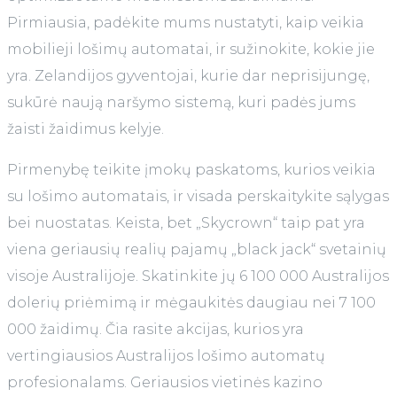
Pirmiausia, padėkite mums nustatyti, kaip veikia
mobilieji lošimų automatai, ir sužinokite, kokie jie
yra. Zelandijos gyventojai, kurie dar neprisijungę,
sukūrė naują naršymo sistemą, kuri padės jums
žaisti žaidimus kelyje.
Pirmenybę teikite įmokų paskatoms, kurios veikia
su lošimo automatais, ir visada perskaitykite sąlygas
bei nuostatas. Keista, bet „Skycrown“ taip pat yra
viena geriausių realių pajamų „black jack“ svetainių
visoje Australijoje. Skatinkite jų 6 100 000 Australijos
dolerių priėmimą ir mėgaukitės daugiau nei 7 100
000 žaidimų. Čia rasite akcijas, kurios yra
vertingiausios Australijos lošimo automatų
profesionalams. Geriausios vietinės kazino