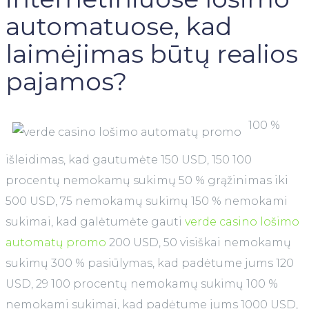
automatuose, kad
laimėjimas būtų realios
pajamos?
100 %
išleidimas, kad gautumėte 150 USD, 150 100
procentų nemokamų sukimų 50 % grąžinimas iki
500 USD, 75 nemokamų sukimų 150 % nemokami
sukimai, kad galėtumėte gauti
verde casino lošimo
automatų promo
200 USD, 50 visiškai nemokamų
sukimų 300 % pasiūlymas, kad padėtume jums 120
USD, 29 100 procentų nemokamų sukimų 100 %
nemokami sukimai, kad padėtume jums 1000 USD,