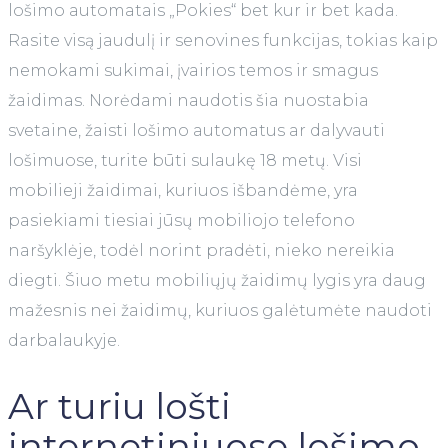
lošimo automatais „Pokies“ bet kur ir bet kada.
Rasite visą jaudulį ir senovines funkcijas, tokias kaip
nemokami sukimai, įvairios temos ir smagus
žaidimas. Norėdami naudotis šia nuostabia
svetaine, žaisti lošimo automatus ar dalyvauti
lošimuose, turite būti sulaukę 18 metų. Visi
mobilieji žaidimai, kuriuos išbandėme, yra
pasiekiami tiesiai jūsų mobiliojo telefono
naršyklėje, todėl norint pradėti, nieko nereikia
diegti. Šiuo metu mobiliųjų žaidimų lygis yra daug
mažesnis nei žaidimų, kuriuos galėtumėte naudoti
darbalaukyje.
Ar turiu lošti
internetiniuose lošimo