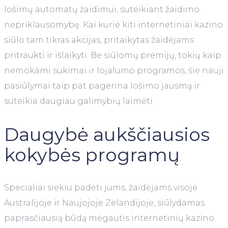
lošimų automatų žaidimui, suteikiant žaidimo
nepriklausomybę. Kai kurie kiti internetiniai kazino
siūlo tam tikras akcijas, pritaikytas žaidėjams
pritraukti ir išlaikyti. Be siūlomų premijų, tokių kaip
nemokami sukimai ir lojalumo programos, šie nauji
pasiūlymai taip pat pagerina lošimo jausmą ir
suteikia daugiau galimybių laimėti.
Daugybė aukščiausios
kokybės programų
Specialiai siekiu padėti jums, žaidėjams visoje
Australijoje ir Naujojoje Zelandijoje, siūlydamas
paprasčiausią būdą mėgautis internetinių kazino