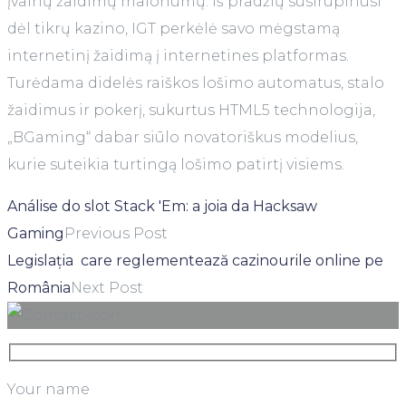
įvairių žaidimų malonumų. Iš pradžių susirūpinusi
dėl tikrų kazino, IGT perkėlė savo mėgstamą
internetinį žaidimą į internetines platformas.
Turėdama didelės raiškos lošimo automatus, stalo
žaidimus ir pokerį, sukurtus HTML5 technologija,
„BGaming“ dabar siūlo novatoriškus modelius,
kurie suteikia turtingą lošimo patirtį visiems.
Análise do slot Stack 'Em: a joia da Hacksaw
Gaming
Previous Post
Legislația ️ care reglementează cazinourile online pe
România
Next Post
Your name