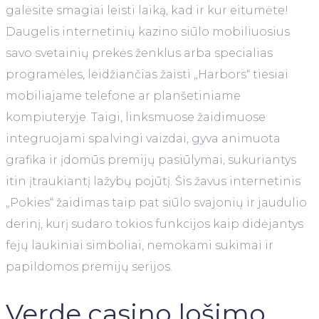
galėsite smagiai leisti laiką, kad ir kur eitumėte!
Daugelis internetinių kazino siūlo mobiliuosius
savo svetainių prekės ženklus arba specialias
programėles, leidžiančias žaisti „Harbors“ tiesiai
mobiliajame telefone ar planšetiniame
kompiuteryje. Taigi, linksmuose žaidimuose
integruojami spalvingi vaizdai, gyva animuota
grafika ir įdomūs premijų pasiūlymai, sukuriantys
itin įtraukiantį lažybų pojūtį. Šis žavus internetinis
„Pokies“ žaidimas taip pat siūlo svajonių ir jaudulio
derinį, kurį sudaro tokios funkcijos kaip didėjantys
fėjų laukiniai simboliai, nemokami sukimai ir
papildomos premijų serijos.
Verde casino lošimo