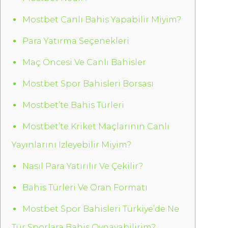
Mostbet Canlı Bahis Yapabilir Miyim?
Para Yatırma Seçenekleri
Maç Öncesi Ve Canlı Bahisler
Mostbet Spor Bahisleri Borsası
Mostbet’te Bahis Türleri
Mostbet’te Kriket Maçlarının Canlı
Yayınlarını Izleyebilir Miyim?
Nasıl Para Yatırılır Ve Çekilir?
Bahis Türleri Ve Oran Formatı
Mostbet Spor Bahisleri Türkiye’de Ne
Tür Sporlara Bahis Oynayabilirim?