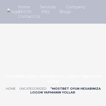
Home
Services
Company
VEICHI
FAQ
Blogs
Services
Contact Us
Company
VEICHI
FAQ
“mostbet Oyun Hesabınıza Logon Yapmanın
Yollar
Blogs
HOME
/
UNCATEGORIZED
/
“MOSTBET OYUN HESABINIZA
LOGON YAPMANIN YOLLAR