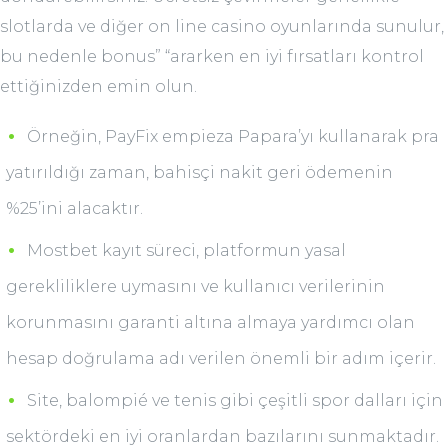
slotlarda ve diğer on line casino oyunlarında sunulur,
bu nedenle bonus” “ararken en iyi fırsatları kontrol
ettiğinizden emin olun.
Örneğin, PayFix empieza Papara’yı kullanarak pra
yatırıldığı zaman, bahisçi nakit geri ödemenin
%25’ini alacaktır.
Mostbet kayıt süreci, platformun yasal
gerekliliklere uymasını ve kullanıcı verilerinin
korunmasını garanti altına almaya yardımcı olan
hesap doğrulama adı verilen önemli bir adım içerir.
Site, balompié ve tenis gibi çeşitli spor dalları için
sektördeki en iyi oranlardan bazılarını sunmaktadır.