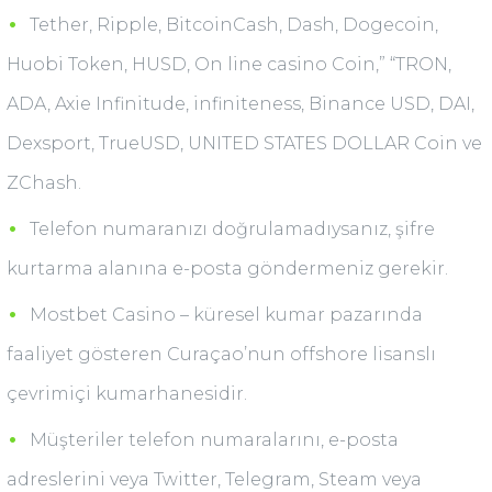
Tether, Ripple, BitcoinCash, Dash, Dogecoin,
Huobi Token, HUSD, On line casino Coin,” “TRON,
ADA, Axie Infinitude, infiniteness, Binance USD, DAI,
Dexsport, TrueUSD, UNITED STATES DOLLAR Coin ve
ZChash.
Telefon numaranızı doğrulamadıysanız, şifre
kurtarma alanına e-posta göndermeniz gerekir.
Mostbet Casino – küresel kumar pazarında
faaliyet gösteren Curaçao’nun offshore lisanslı
çevrimiçi kumarhanesidir.
Müşteriler telefon numaralarını, e-posta
adreslerini veya Twitter, Telegram, Steam veya