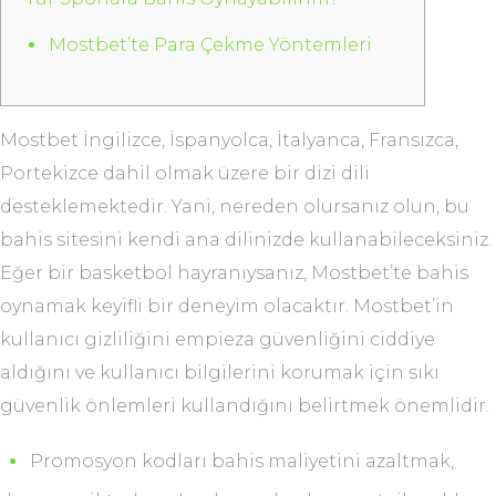
Mostbet’te Para Çekme Yöntemleri
Mostbet İngilizce, İspanyolca, İtalyanca, Fransızca,
Portekizce dahil olmak üzere bir dizi dili
desteklemektedir. Yani, nereden olursanız olun, bu
bahis sitesini kendi ana dilinizde kullanabileceksiniz.
Eğer bir basketbol hayranıysanız, Mostbet’te bahis
oynamak keyifli bir deneyim olacaktır. Mostbet’in
kullanıcı gizliliğini empieza güvenliğini ciddiye
aldığını ve kullanıcı bilgilerini korumak için sıkı
güvenlik önlemleri kullandığını belirtmek önemlidir.
Promosyon kodları bahis maliyetini azaltmak,