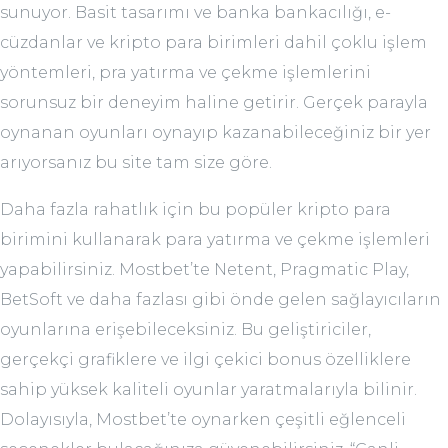
sunuyor. Basit tasarımı ve banka bankacılığı, e-
cüzdanlar ve kripto para birimleri dahil çoklu işlem
yöntemleri, pra yatırma ve çekme işlemlerini
sorunsuz bir deneyim haline getirir. Gerçek parayla
oynanan oyunları oynayıp kazanabileceğiniz bir yer
arıyorsanız bu site tam size göre.
Daha fazla rahatlık için bu popüler kripto para
birimini kullanarak para yatırma ve çekme işlemleri
yapabilirsiniz. Mostbet’te Netent, Pragmatic Play,
BetSoft ve daha fazlası gibi önde gelen sağlayıcıların
oyunlarına erişebileceksiniz. Bu geliştiriciler,
gerçekçi grafiklere ve ilgi çekici bonus özelliklere
sahip yüksek kaliteli oyunlar yaratmalarıyla bilinir.
Dolayısıyla, Mostbet’te oynarken çeşitli eğlenceli