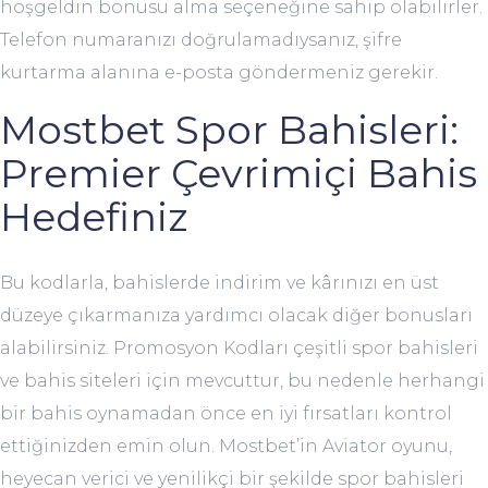
hoşgeldin bonusu alma seçeneğine sahip olabilirler.
Telefon numaranızı doğrulamadıysanız, şifre
kurtarma alanına e-posta göndermeniz gerekir.
Mostbet Spor Bahisleri:
Premier Çevrimiçi Bahis
Hedefiniz
Bu kodlarla, bahislerde indirim ve kârınızı en üst
düzeye çıkarmanıza yardımcı olacak diğer bonusları
alabilirsiniz. Promosyon Kodları çeşitli spor bahisleri
ve bahis siteleri için mevcuttur, bu nedenle herhangi
bir bahis oynamadan önce en iyi fırsatları kontrol
ettiğinizden emin olun. Mostbet’in Aviator oyunu,
heyecan verici ve yenilikçi bir şekilde spor bahisleri