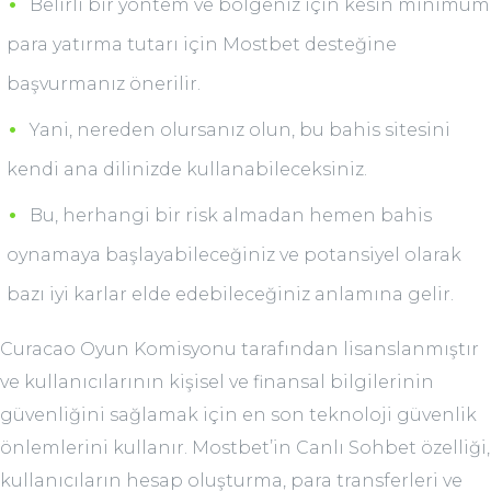
Belirli bir yöntem ve bölgeniz için kesin minimum
para yatırma tutarı için Mostbet desteğine
başvurmanız önerilir.
Yani, nereden olursanız olun, bu bahis sitesini
kendi ana dilinizde kullanabileceksiniz.
Bu, herhangi bir risk almadan hemen bahis
oynamaya başlayabileceğiniz ve potansiyel olarak
bazı iyi karlar elde edebileceğiniz anlamına gelir.
Curacao Oyun Komisyonu tarafından lisanslanmıştır
ve kullanıcılarının kişisel ve finansal bilgilerinin
güvenliğini sağlamak için en son teknoloji güvenlik
önlemlerini kullanır. Mostbet’in Canlı Sohbet özelliği,
kullanıcıların hesap oluşturma, para transferleri ve