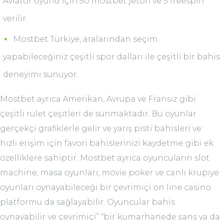
Aviator oyunu için 50 mostbet jeton ve 5 freespin
verilir.
Mostbet Türkiye, aralarından seçim
yapabileceğiniz çeşitli spor dalları ile çeşitli bir bahis
deneyimi sunuyor.
Mostbet ayrıca Amerikan, Avrupa ve Fransız gibi
çeşitli rulet çeşitleri de sunmaktadır. Bu oyunlar
gerçekçi grafiklerle gelir ve yarış pisti bahisleri ve
hızlı erişim için favori bahislerinizi kaydetme gibi ek
özelliklere sahiptir. Mostbet ayrıca oyuncuların slot
machine, masa oyunları, movie poker ve canlı krupiye
oyunları oynayabileceği bir çevrimiçi on line casino
platformu da sağlayabilir. Oyuncular bahis
oynayabilir ve çevrimiçi” “bir kumarhanede şans ya da