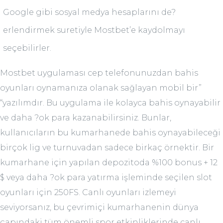
Google gibi sosyal medya hesaplarını de?
erlendirmek suretiyle Mostbet’e kaydolmayı
seçebilirler.
Mostbet uygulaması cep telefonunuzdan bahis
oyunları oynamanıza olanak sağlayan mobil bir”
“yazılımdır. Bu uygulama ile kolayca bahis oynayabilir
ve daha ?ok para kazanabilirsiniz. Bunlar,
kullanıcıların bu kumarhanede bahis oynayabileceği
birçok lig ve turnuvadan sadece birkaç örnektir. Bir
kumarhane için yapılan depozitoda %100 bonus + 12
$ veya daha ?ok para yatırma işleminde seçilen slot
oyunları için 250FS. Canlı oyunları izlemeyi
seviyorsanız, bu çevrimiçi kumarhanenin dünya
çapındaki tüm önemli spor etkinliklerinde canlı