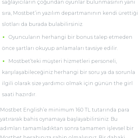
sağlayıcıların çoğundan oyunlar bulunmasının yanı
sıra, Mostbet’in yazılım departmanının kendi ürettiği
slotları da burada bulabilirsiniz.
Oyuncuların herhangi bir bonus talep etmeden
önce şartları okuyup anlamaları tavsiye edilir.
Mostbet’teki müşteri hizmetleri personeli,
karşılaşabileceğiniz herhangi bir soru ya da sorunla
ilgili olarak size yardımcı olmak için günün the girl
saati hazırdır.
Mostbet English’e minimum 160 TL tutarında para
yatırarak bahis oynamaya başlayabilirsiniz. Bu
adımları tamamladıktan sonra tamamen işlevsel bir
Mostbet hesabınıza sahip olmalısınız. Bir dahaki