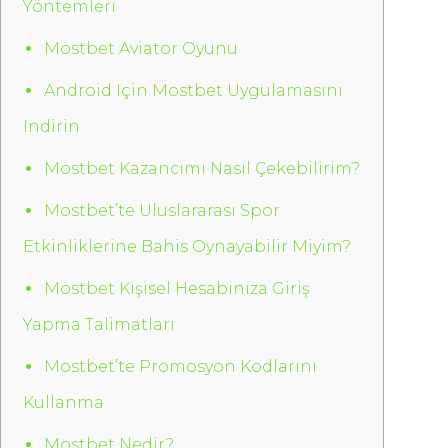
Yöntemleri
Mostbet Aviator Oyunu
Android Için Mostbet Uygulamasını
Indirin
Mostbet Kazancımı Nasıl Çekebilirim?
Mostbet’te Uluslararası Spor
Etkinliklerine Bahis Oynayabilir Miyim?
Mostbet Kişisel Hesabınıza Giriş
Yapma Talimatları
Mostbet’te Promosyon Kodlarını
Kullanma
Mostbet Nedir?