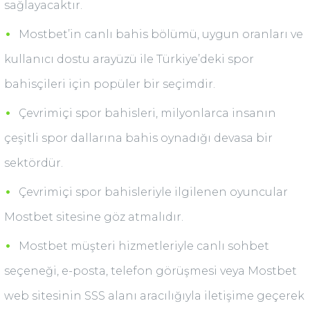
sağlayacaktır.
Mostbet’in canlı bahis bölümü, uygun oranları ve
kullanıcı dostu arayüzü ile Türkiye’deki spor
bahisçileri için popüler bir seçimdir.
Çevrimiçi spor bahisleri, milyonlarca insanın
çeşitli spor dallarına bahis oynadığı devasa bir
sektördür.
Çevrimiçi spor bahisleriyle ilgilenen oyuncular
Mostbet sitesine göz atmalıdır.
Mostbet müşteri hizmetleriyle canlı sohbet
seçeneği, e-posta, telefon görüşmesi veya Mostbet
web sitesinin SSS alanı aracılığıyla iletişime geçerek