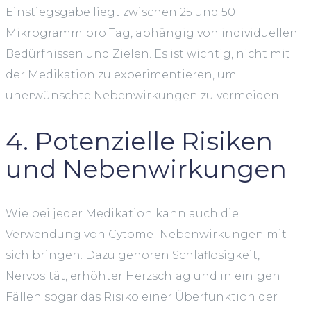
Einstiegsgabe liegt zwischen 25 und 50
Mikrogramm pro Tag, abhängig von individuellen
Bedürfnissen und Zielen. Es ist wichtig, nicht mit
der Medikation zu experimentieren, um
unerwünschte Nebenwirkungen zu vermeiden.
4. Potenzielle Risiken
und Nebenwirkungen
Wie bei jeder Medikation kann auch die
Verwendung von Cytomel Nebenwirkungen mit
sich bringen. Dazu gehören Schlaflosigkeit,
Nervosität, erhöhter Herzschlag und in einigen
Fällen sogar das Risiko einer Überfunktion der