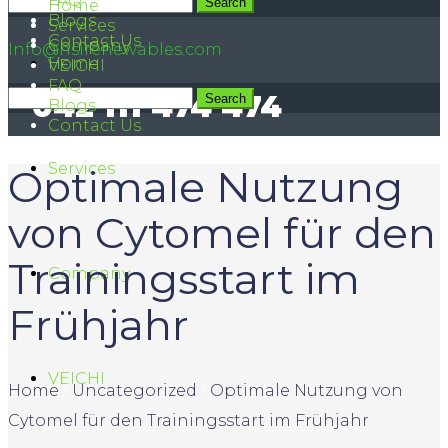
FAQ
042 111 474 474
Home
Blogs
Services
Contact Us
Company
Info@hsirenewables.com
Home
VEICHI
FAQ
042 111 474 474
Blogs
Contact Us
Services
Optimale Nutzung
von Cytomel für den
Trainingsstart im
Company
Frühjahr
VEICHI
Home
/
Uncategorized
/
Optimale Nutzung von
Cytomel für den Trainingsstart im Frühjahr