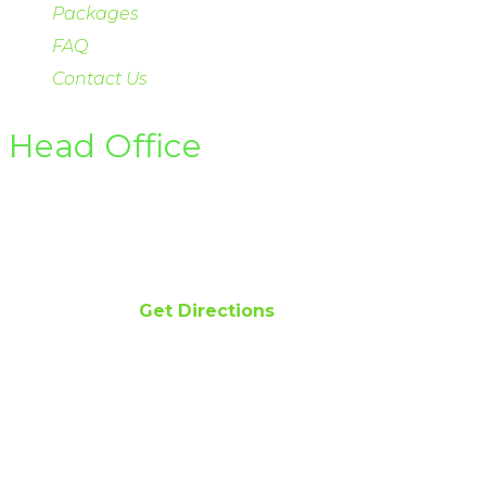
Packages
FAQ
Contact Us
Head Office
Office 122-D Gulberg II Lahore
Email info@hsirenewables.com
Phone 042 111 474 474
Get Directions