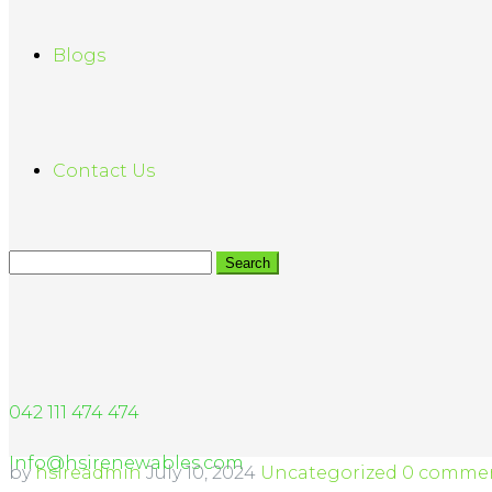
Blogs
Contact Us
042 111 474 474
Info@hsirenewables.com
by
hsireadmin
July 10, 2024
Uncategorized
0 comme