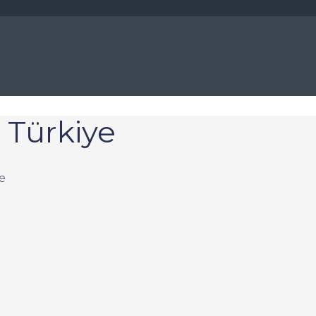
 Türkiye
e