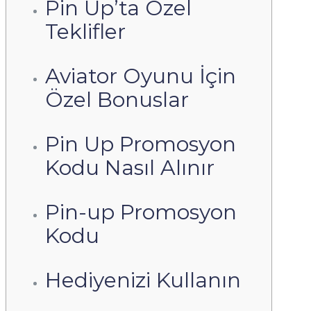
Pin Up’ta Özel
Teklifler
Aviator Oyunu İçin
Özel Bonuslar
Pin Up Promosyon
Kodu Nasıl Alınır
Pin-up Promosyon
Kodu
Hediyenizi Kullanın