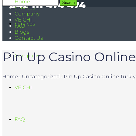
Home
042 111 474 474
Services
Company
VEICHI
Services
FAQ
Blogs
Contact Us
Pin Up Casino Online
Company
Home
/
Uncategorized
/
Pin Up Casino Online Türkiy
VEICHI
FAQ