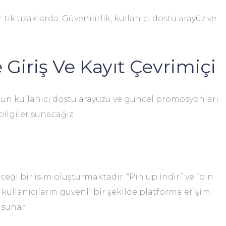
tık uzaklarda. Güvenilirlik, kullanıcı dostu arayüz ve
Giriş Ve Kayıt Çevrimiçi
rmun kullanıcı dostu arayüzü ve güncel promosyonları
bilgiler sunacağız.
eceği bir isim oluşturmaktadır. “Pin up indir” ve “pin
 kullanıcıların güvenli bir şekilde platforma erişim
 sunar.