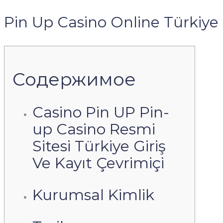
Pin Up Casino Online Türkiye
Содержимое
Casino Pin UP Pin-
up Casino Resmi
Sitesi Türkiye Giriş
Ve Kayıt Çevrimiçi
Kurumsal Kimlik