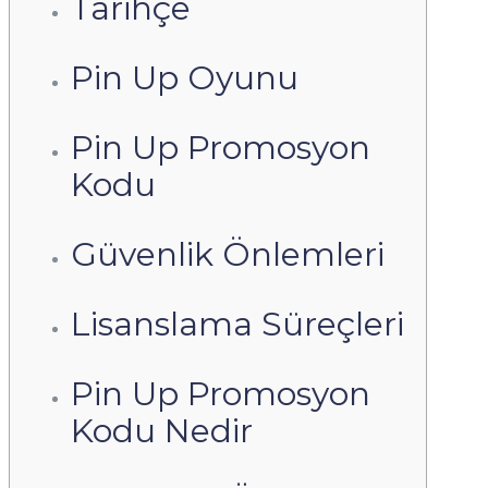
Tarihçe
Pin Up Oyunu
Pin Up Promosyon
Kodu
Güvenlik Önlemleri
Lisanslama Süreçleri
Pin Up Promosyon
Kodu Nedir