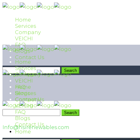
Home
Services
Company
VEICHI
FAQ
Blogs
Contact Us
Home
Services
Company
VEICHI
FAQ
Home
Blogs
Services
Contact Us
Company
VEICHI
FAQ
042 111 474 474
Blogs
Contact Us
Info@hsirenewables.com
Home