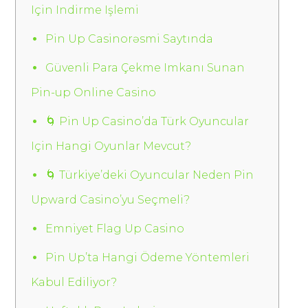
Için Indirme Işlemi
Pin Up Casinorəsmi Saytında
Güvenli Para Çekme Imkanı Sunan
Pin-up Online Casino
🌀 Pin Up Casino’da Türk Oyuncular
Için Hangi Oyunlar Mevcut?
🌀 Türkiye’deki Oyuncular Neden Pin
Upward Casino’yu Seçmeli?
Emniyet Flag Up Casino
Pin Up’ta Hangi Ödeme Yöntemleri
Kabul Ediliyor?