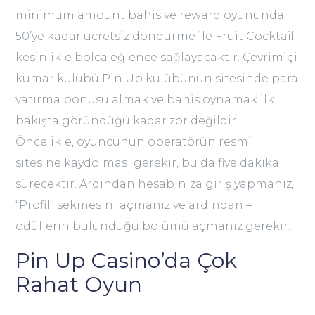
minimum amount bahis ve reward oyununda
50’ye kadar ücretsiz döndürme ile Fruit Cocktail
kesinlikle bolca eğlence sağlayacaktır. Çevrimiçi
kumar kulübü Pin Up kulübünün sitesinde para
yatırma bonusu almak ve bahis oynamak ilk
bakışta göründüğü kadar zor değildir.
Öncelikle, oyuncunun operatörün resmi
sitesine kaydolması gerekir, bu da five dakika
sürecektir. Ardından hesabınıza giriş yapmanız,
“Profil” sekmesini açmanız ve ardından –
ödüllerin bulunduğu bölümü açmanız gerekir.
Pin Up Casino’da Çok
Rahat Oyun