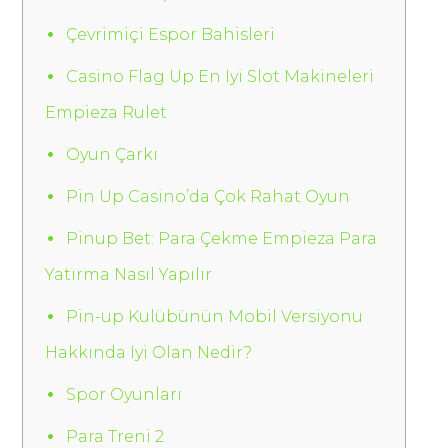
Çevrimiçi Espor Bahisleri
Casino Flag Up En Iyi Slot Makineleri
Empieza Rulet
Oyun Çarkı
Pin Up Casino’da Çok Rahat Oyun
Pinup Bet: Para Çekme Empieza Para
Yatırma Nasıl Yapılır
Pin-up Kulübünün Mobil Versiyonu
Hakkında Iyi Olan Nedir?
Spor Oyunları
Para Treni 2