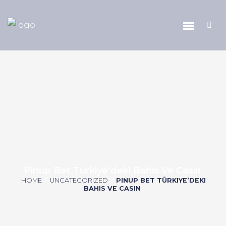
Pinup Bet Türkiye’deki Bahis Ve Casin
HOME
/
UNCATEGORIZED
/
PINUP BET TÜRKIYE’DEKI
BAHIS VE CASIN