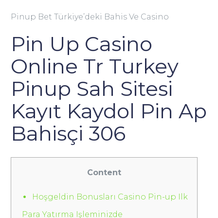
Pinup Bet Türkiye’deki Bahis Ve Casino
Pin Up Casino
Online Tr Turkey
Pinup Sah Sitesi
Kayıt Kaydol Pin Ap
Bahisçi 306
Content
Hoşgeldin Bonusları Casino Pin-up Ilk
Para Yatırma Işleminizde