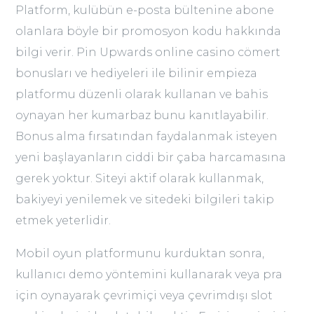
Platform, kulübün e-posta bültenine abone
olanlara böyle bir promosyon kodu hakkında
bilgi verir. Pin Upwards online casino cömert
bonusları ve hediyeleri ile bilinir empieza
platformu düzenli olarak kullanan ve bahis
oynayan her kumarbaz bunu kanıtlayabilir.
Bonus alma fırsatından faydalanmak isteyen
yeni başlayanların ciddi bir çaba harcamasına
gerek yoktur. Siteyi aktif olarak kullanmak,
bakiyeyi yenilemek ve sitedeki bilgileri takip
etmek yeterlidir.
Mobil oyun platformunu kurduktan sonra,
kullanıcı demo yöntemini kullanarak veya pra
için oynayarak çevrimiçi veya çevrimdışı slot