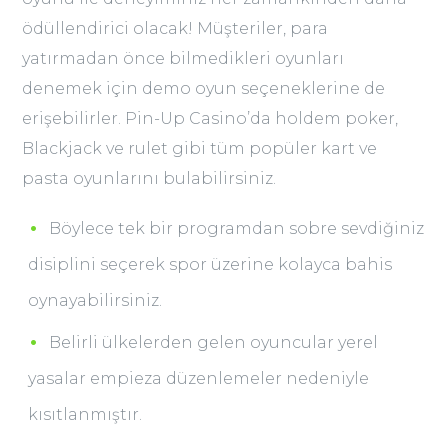
ödüllendirici olacak! Müşteriler, para
yatırmadan önce bilmedikleri oyunları
denemek için demo oyun seçeneklerine de
erişebilirler. Pin-Up Casino’da holdem poker,
Blackjack ve rulet gibi tüm popüler kart ve
pasta oyunlarını bulabilirsiniz.
Böylece tek bir programdan sobre sevdiğiniz
disiplini seçerek spor üzerine kolayca bahis
oynayabilirsiniz.
Belirli ülkelerden gelen oyuncular yerel
yasalar empieza düzenlemeler nedeniyle
kısıtlanmıştır.