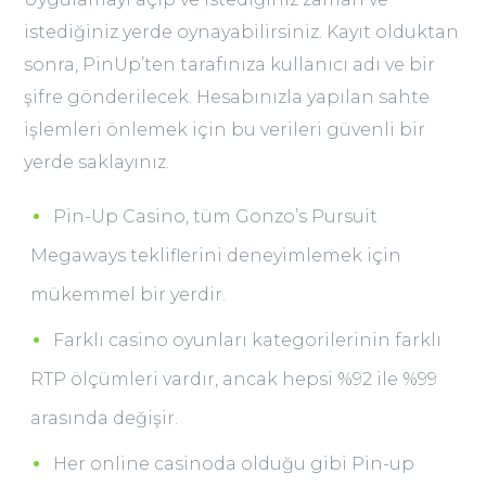
istediğiniz yerde oynayabilirsiniz. Kayıt olduktan
sonra, PinUp’ten tarafınıza kullanıcı adı ve bir
şifre gönderilecek. Hesabınızla yapılan sahte
işlemleri önlemek için bu verileri güvenli bir
yerde saklayınız.
Pin-Up Casino, tüm Gonzo’s Pursuit
Megaways tekliflerini deneyimlemek için
mükemmel bir yerdir.
Farklı casino oyunları kategorilerinin farklı
RTP ölçümleri vardır, ancak hepsi %92 ile %99
arasında değişir.
Her online casinoda olduğu gibi Pin-up