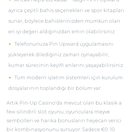
ayrıca çeşitli bahis seçenekleri ve spor kitapları
sunar, böylece bahislerinizden mümkün olan
en iyi değeri aldığınızdan emin olabilirsiniz.
Telefonunuza Pin Upward uygulamasını
yükleyerek dilediğiniz zaman oynayabilir,
kumar sürecinin keyifli anlarını yaşayabilirsiniz.
Tüm modern işletim sistemleri için kurulum
dosyalarının toplandığı bir bölüm var.
Artık Pin-Up Casino’da mevcut olan bu klasik a
few silindirli slot oyunu, oyunculara meyve
sembolleri ve harika bonusların heyecan verici
bir kombinasyonunu sunuyor. Sadece €0. 10