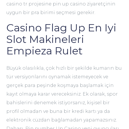
casino tr projesine pin up casino ziyaretçinin
uygun bir pra birimi seçmesi gerekir.
Casino Flag Up En Iyi
Slot Makineleri
Empieza Rulet
Büyük olasılıkla, çok hızlı bir şekilde kumarın bu
tür versiyonlarını oynamak istemeyecek ve
gerçek para peşinde koşmaya başlamak için
kayıt olmaya karar vereceksiniz. Ek olarak, spor
bahislerini denemek istiyorsanız, kişisel bir
profil olmadan ve buna bir kredi kartı ya da
elektronik cüzdan bağlamadan yapamazsınız.
Dahası, Pin number Up Casino yeni oyuncuları