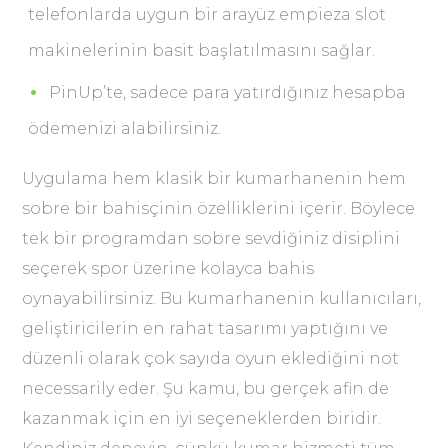
telefonlarda uygun bir arayüz empieza slot
makinelerinin basit başlatılmasını sağlar.
PinUp’te, sadece para yatırdığınız hesapba
ödemenizi alabilirsiniz.
Uygulama hem klasik bir kumarhanenin hem
sobre bir bahisçinin özelliklerini içerir. Böylece
tek bir programdan sobre sevdiğiniz disiplini
seçerek spor üzerine kolayca bahis
oynayabilirsiniz. Bu kumarhanenin kullanıcıları,
geliştiricilerin en rahat tasarımı yaptığını ve
düzenli olarak çok sayıda oyun eklediğini not
necessarily eder. Şu kamu, bu gerçek afin de
kazanmak için en iyi seçeneklerden biridir.