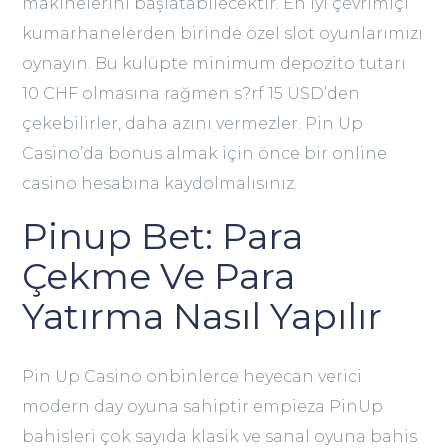
makinelerini başlatabilecektir. En iyi çevrimiçi
kumarhanelerden birinde özel slot oyunlarımızı
oynayın. Bu kulüpte minimum depozito tutarı
10 CHF olmasına rağmen s?rf 15 USD’den
çekebilirler, daha azını vermezler. Pin Up
Casino’da bonus almak için önce bir online
casino hesabına kaydolmalısınız.
Pinup Bet: Para
Çekme Ve Para
Yatırma Nasıl Yapılır
Pin Up Casino onbinlerce heyecan verici
modern day oyuna sahiptir empieza PinUp
bahisleri çok sayıda klasik ve sanal oyuna bahis