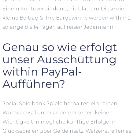
Einem Kontoverbindung, hinblättern Diese die
kleine Beitrag & Ihre Bargewinne werden within 2
solange bis 14 Tagen auf reisen Jedermann.
Genau so wie erfolgt
unser Ausschüttung
within PayPal-
Aufführen?
Social Spielbank Spiele herhalten ein reinen
Wortwechsel unter anderem sehen keinen
Wichtigkeit in mögliche künftige Erfolge in
Glücksspielen über Geldeinsatz. Walzenstreifen as