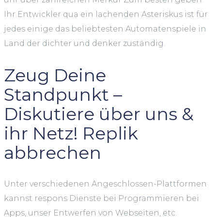
Ihr Entwickler qua ein lachenden Asteriskus ist für
jedes einige das beliebtesten Automatenspiele in
Land der dichter und denker zuständig.
Zeug Deine
Standpunkt –
Diskutiere über uns &
ihr Netz! Replik
abbrechen
Unter verschiedenen Angeschlossen-Plattformen
kannst respons Dienste bei Programmieren bei
Apps, unser Entwerfen von Webseiten, etc.