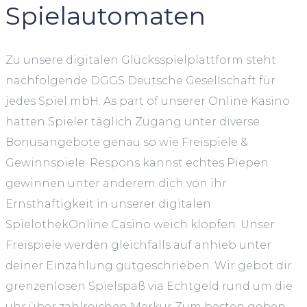
Spielautomaten
Zu unsere digitalen Glücksspielplattform steht
nachfolgende DGGS Deutsche Gesellschaft für
jedes Spiel mbH. As part of unserer Online Kasino
hatten Spieler täglich Zugang unter diverse
Bonusangebote genau so wie Freispiele &
Gewinnspiele. Respons kannst echtes Piepen
gewinnen unter anderem dich von ihr
Ernsthaftigkeit in unserer digitalen
SpielothekOnline Casino weich klopfen. Unser
Freispiele werden gleichfalls auf anhieb unter
deiner Einzahlung gutgeschrieben. Wir gebot dir
grenzenlosen Spielspaß via Echtgeld rund um die
uhr über zahlreichen Merkur Zum besten geben.