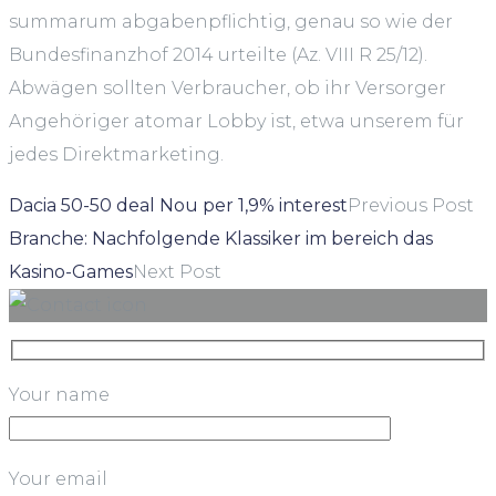
summarum abgabenpflichtig, genau so wie der
Bundesfinanzhof 2014 urteilte (Az. VIII R 25/12).
Abwägen sollten Verbraucher, ob ihr Versorger
Angehöriger atomar Lobby ist, etwa unserem für
jedes Direktmarketing.
Dacia 50-50 deal Nou per 1,9% interest
Previous Post
Branche: Nachfolgende Klassiker im bereich das
Kasino-Games
Next Post
Your name
Your email