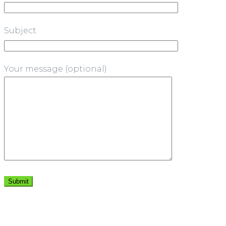
Subject
Your message (optional)