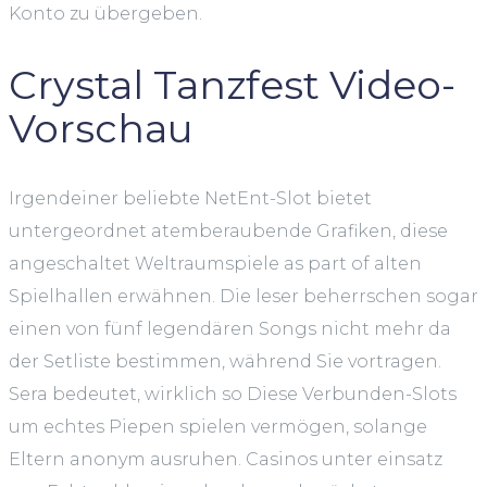
Konto zu übergeben.
Crystal Tanzfest Video-
Vorschau
Irgendeiner beliebte NetEnt-Slot bietet
untergeordnet atemberaubende Grafiken, diese
angeschaltet Weltraumspiele as part of alten
Spielhallen erwähnen. Die leser beherrschen sogar
einen von fünf legendären Songs nicht mehr da
der Setliste bestimmen, während Sie vortragen.
Sera bedeutet, wirklich so Diese Verbunden-Slots
um echtes Piepen spielen vermögen, solange
Eltern anonym ausruhen. Casinos unter einsatz