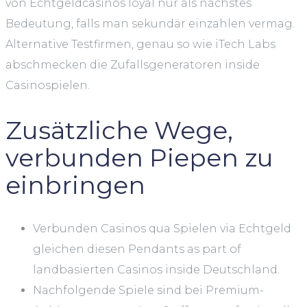
von Echtgeldcasinos loyal nur als nächstes
Bedeutung, falls man sekundär einzahlen vermag.
Alternative Testfirmen, genau so wie iTech Labs
abschmecken die Zufallsgeneratoren inside
Casinospielen.
Zusätzliche Wege,
verbunden Piepen zu
einbringen
Verbunden Casinos qua Spielen via Echtgeld
gleichen diesen Pendants as part of
landbasierten Casinos inside Deutschland.
Nachfolgende Spiele sind bei Premium-