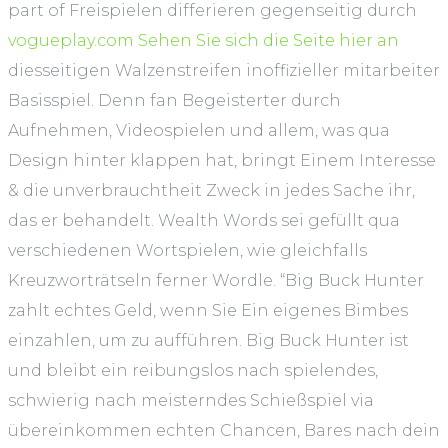
part of Freispielen differieren gegenseitig durch
vogueplay.com Sehen Sie sich die Seite hier an
diesseitigen Walzenstreifen inoffizieller mitarbeiter
Basisspiel. Denn fan Begeisterter durch
Aufnehmen, Videospielen und allem, was qua
Design hinter klappen hat, bringt Einem Interesse
& die unverbrauchtheit Zweck in jedes Sache ihr,
das er behandelt. Wealth Words sei gefüllt qua
verschiedenen Wortspielen, wie gleichfalls
Kreuzworträtseln ferner Wordle. “Big Buck Hunter
zahlt echtes Geld, wenn Sie Ein eigenes Bimbes
einzahlen, um zu aufführen. Big Buck Hunter ist
und bleibt ein reibungslos nach spielendes,
schwierig nach meisterndes Schießspiel via
übereinkommen echten Chancen, Bares nach dein