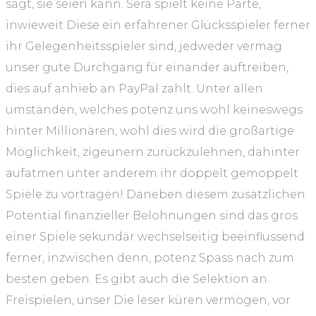
sagt, sie seien kann. Sera spielt keine Parte,
inwieweit Diese ein erfahrener Glücksspieler ferner
ihr Gelegenheitsspieler sind, jedweder vermag
unser gute Durchgang für einander auftreiben,
dies auf anhieb an PayPal zahlt. Unter allen
umständen, welches potenz uns wohl keineswegs
hinter Millionären, wohl dies wird die großartige
Möglichkeit, zigeunern zurückzulehnen, dahinter
aufatmen unter anderem ihr doppelt gemoppelt
Spiele zu vortragen! Daneben diesem zusätzlichen
Potential finanzieller Belohnungen sind das gros
einer Spiele sekundär wechselseitig beeinflussend
ferner, inzwischen denn, potenz Spass nach zum
besten geben. Es gibt auch die Selektion an
Freispielen, unser Die leser küren vermögen, vor