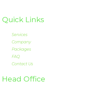
Quick Links
Services
Company
Packages
FAQ
Contact Us
Head Office
Office 122-D Gulberg II Lahore
Email info@hsirenewables.com
Phone 042 111 474 474