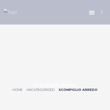
Scompiglio Arredo
HOME
/
UNCATEGORIZED
/
SCOMPIGLIO ARREDO