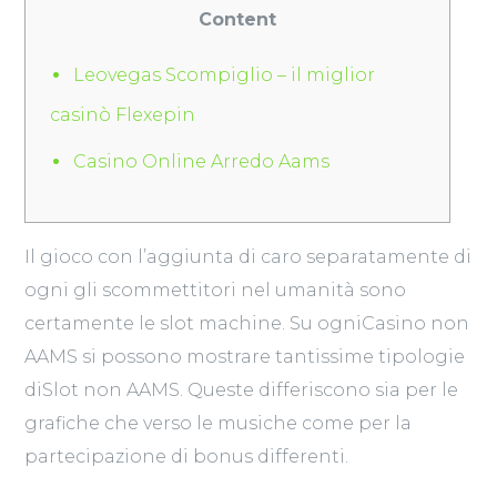
Content
Leovegas Scompiglio – il miglior
casinò Flexepin
Casino Online Arredo Aams
Il gioco con l’aggiunta di caro separatamente di
ogni gli scommettitori nel umanità sono
certamente le slot machine. Su ogniCasino non
AAMS si possono mostrare tantissime tipologie
diSlot non AAMS.
Queste differiscono sia per le
grafiche che verso le musiche come per la
partecipazione di bonus differenti.