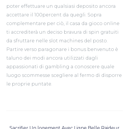
poter effettuare un qualsiasi deposito ancora
accettare il 100percent da quegli. Sopra
complementare per ciò, il casa da gioco online
ti accrediterà un deciso bravura di spin gratuiti
da sfruttare nelle slot machines del posto.
Partire verso paragonare i bonus benvenuto è
taluno dei modi ancora utilizzati dagli
appassionati di gambling a conoscere quale
luogo scommesse scegliere al fermo di disporre
le proprie puntate.
Sacrifier Un logement Avec Ligne Belle Raideur