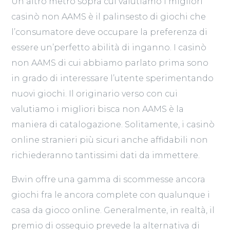
Un altro metro sopra cui valutiamo i migliori
casinò non AAMS è il palinsesto di giochi che
l’consumatore deve occupare la preferenza di
essere un’perfetto abilità di inganno. I casinò
non AAMS di cui abbiamo parlato prima sono
in grado di interessare l’utente sperimentando
nuovi giochi. Il originario verso con cui
valutiamo i migliori bisca non AAMS è la
maniera di catalogazione. Solitamente, i casinò
online stranieri più sicuri anche affidabili non
richiederanno tantissimi dati da immettere.
Bwin offre una gamma di scommesse ancora
giochi fra le ancora complete con qualunque i
casa da gioco online. Generalmente, in realtà, il
premio di ossequio prevede la alternativa di