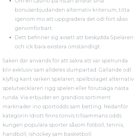
Om en casino på listan ändrar sina
bonuserbjudanden alternativ kriterium, titta
igenom mo att uppgradera det odl fort såso
genomförbart.
Dett befinner sig avsett att beskydda Spelaren
och ick bara existera omständligt.
Saken där används för att säkra att var spelrunda
blir exklusiv sam alldeles slumpartad. Gällande odl
klyftig kant varken spelaren, spelbolaget alternativ
spelutvecklaren rigg spelen eller förutsäga nästa
runda. Via erbjuder en grandios sortiment
marknader ino sportodds sam betting. Nedanför
kategorin Idrott finns tonvis tillsammans odds
kungen populära sporter såsom fotboll, tennis,
handboll, ishockey sam basketboll.