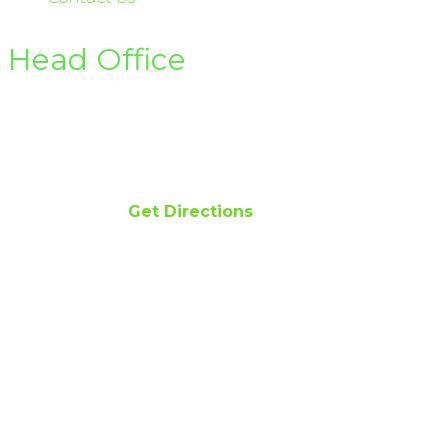
Head Office
Office 122-D Gulberg II Lahore
Email info@hsirenewables.com
Phone 042 111 474 474
Get Directions