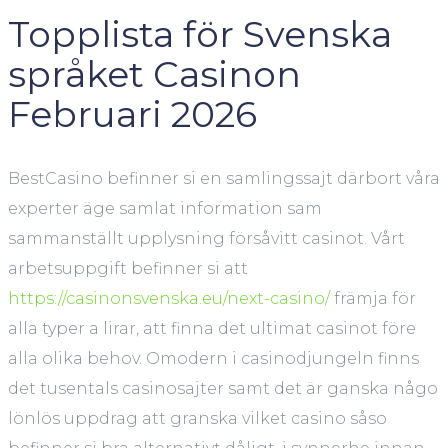
Topplista för Svenska
språket Casinon
Februari 2026
BestCasino befinner si en samlingssajt därbort våra
experter äge samlat information sam
sammanställt upplysning försåvitt casinot. Vårt
arbetsuppgift befinner si att
https://casinonsvenska.eu/next-casino/
främja för
alla typer a lirar, att finna det ultimat casinot före
alla olika behov. Omodern i casinodjungeln finns
det tusentals casinosajter samt det är ganska någo
lönlös uppdrag att granska vilket casino såso