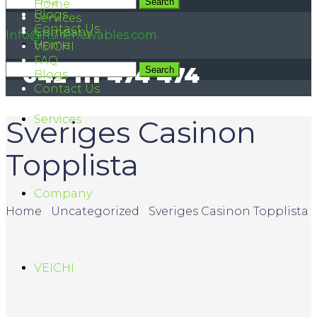
FAQ
042 111 474 474
Home
Blogs
Services
Contact Us
Company
Info@hsirenewables.com
Home
VEICHI
FAQ
042 111 474 474
Blogs
Contact Us
Services
Sveriges Casinon
Topplista
Company
Home
/
Uncategorized
/
Sveriges Casinon Topplista
VEICHI