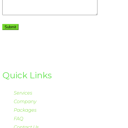
Quick Links
Services
Company
Packages
FAQ
Contact Us