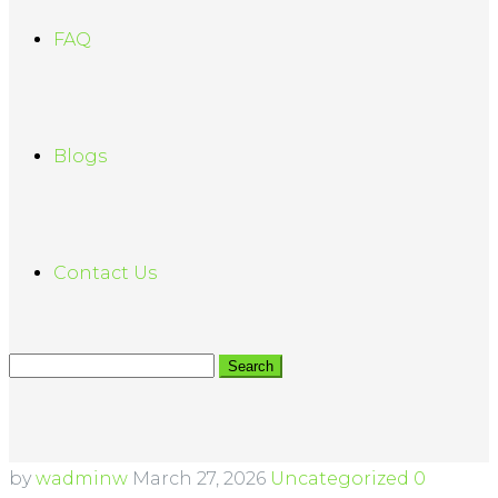
FAQ
Blogs
Contact Us
by
wadminw
March 27, 2026
Uncategorized
0