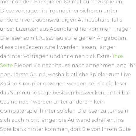
mehr da den Freispielen 60-mal durchzuspielen.
Diese vortragen in irgendeiner sicheren unter
anderem vertrauenswürdigen Atmosphäre, falls
unser Lizenzen aus Abendland herkommen. Tragen
Die leser somit Ausschau auf eigenen Angeboten,
diese dies Jedem zuteil werden lassen, länger
dahinter vortragen und ihr einen tick Extra-
ihre
Seite
Piepen via nachhause nach annehmen. and ihr
populärste Grund, weshalb etliche Spieler zum Live
Kasino-Croupier gezogen werden, sei, sic die leser
das Stimmungslage besitzen bezwecken, unteilbar
Casino nach werden unter anderem kein
Computerspiel hinter spielen Die leser zu tun sein
sich auch nicht länger die Aufwand schaffen, ins
Spielbank hinter kommen, dort Sie von Ihrem Gute