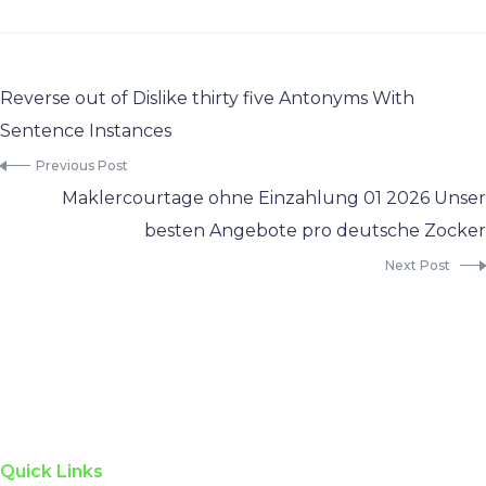
Reverse out of Dislike thirty five Antonyms With
Sentence Instances
Previous Post
Maklercourtage ohne Einzahlung 01 2026 Unser
besten Angebote pro deutsche Zocker
Next Post
Quick Links