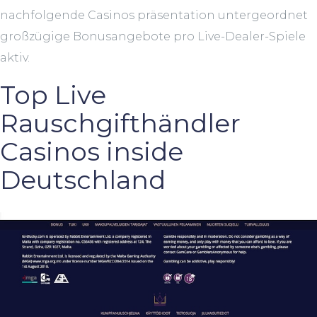
nachfolgende Casinos präsentation untergeordnet
großzügige Bonusangebote pro Live-Dealer-Spiele
aktiv.
Top Live
Rauschgifthändler
Casinos inside
Deutschland