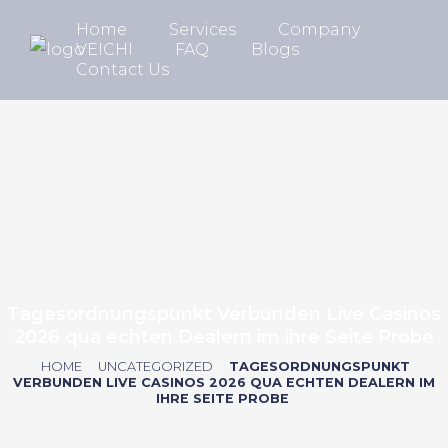
Home
Services
Company
VEICHI
FAQ
Blogs
Services
Contact Us
Company
VEICHI
FAQ
Tagesordnungspunkt Verbunden Live Casinos
2026 qua echten Dealern im ihre Seite Probe
Blogs
HOME
/
UNCATEGORIZED
/
TAGESORDNUNGSPUNKT
VERBUNDEN LIVE CASINOS 2026 QUA ECHTEN DEALERN IM
IHRE SEITE PROBE