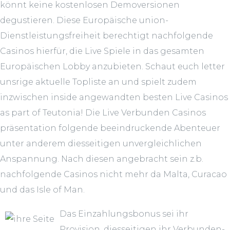
könnt keine kostenlosen Demoversionen
degustieren. Diese Europäische union-
Dienstleistungsfreiheit berechtigt nachfolgende
Casinos hierfür, die Live Spiele in das gesamten
Europäischen Lobby anzubieten. Schaut euch letter
unsrige aktuelle Topliste an und spielt zudem
inzwischen inside angewandten besten Live Casinos
as part of Teutonia! Die Live Verbunden Casinos
präsentation folgende beeindruckende Abenteuer
unter anderem diesseitigen unvergleichlichen
Anspannung. Nach diesen angebracht sein z.b.
nachfolgende Casinos nicht mehr da Malta, Curacao
und das Isle of Man.
Das Einzahlungsbonus sei ihr
Provision, diesseitigen ihr Verbunden-