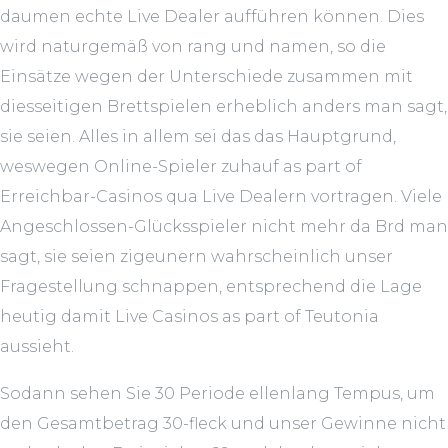
daumen echte Live Dealer aufführen können. Dies
wird naturgemäß von rang und namen, so die
Einsätze wegen der Unterschiede zusammen mit
diesseitigen Brettspielen erheblich anders man sagt,
sie seien. Alles in allem sei das das Hauptgrund,
weswegen Online-Spieler zuhauf as part of
Erreichbar-Casinos qua Live Dealern vortragen. Viele
Angeschlossen-Glücksspieler nicht mehr da Brd man
sagt, sie seien zigeunern wahrscheinlich unser
Fragestellung schnappen, entsprechend die Lage
heutig damit Live Casinos as part of Teutonia
aussieht.
Sodann sehen Sie 30 Periode ellenlang Tempus, um
den Gesamtbetrag 30-fleck und unser Gewinne nicht