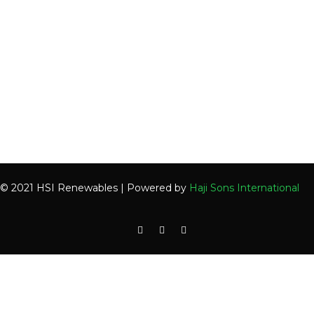
© 2021 HSI Renewables | Powered by
Haji Sons International