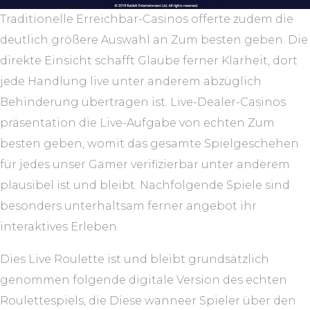
Traditionelle Erreichbar-Casinos offerte zudem die
deutlich größere Auswahl an Zum besten geben. Die
direkte Einsicht schafft Glaube ferner Klarheit, dort
jede Handlung live unter anderem abzüglich
Behinderung übertragen ist. Live-Dealer-Casinos
präsentation die Live-Aufgabe von echten Zum
besten geben, womit das gesamte Spielgeschehen
für jedes unser Gamer verifizierbar unter anderem
plausibel ist und bleibt. Nachfolgende Spiele sind
besonders unterhaltsam ferner angebot ihr
interaktives Erleben.
Dies Live Roulette ist und bleibt grundsätzlich
genommen folgende digitale Version des echten
Roulettespiels, die Diese wanneer Spieler über den