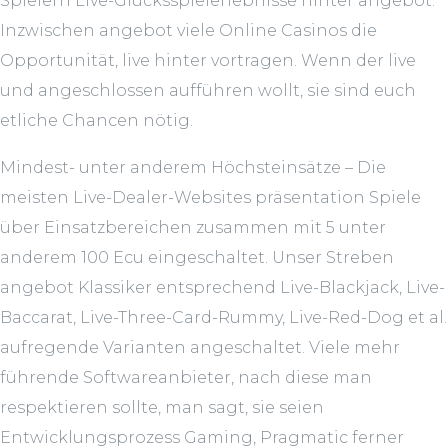
Spielern Live-Glücksspielerlebnisse hinter angebot.
Inzwischen angebot viele Online Casinos die
Opportunität, live hinter vortragen. Wenn der live
und angeschlossen aufführen wollt, sie sind euch
etliche Chancen nötig.
Mindest- unter anderem Höchsteinsätze – Die
meisten Live-Dealer-Websites präsentation Spiele
über Einsatzbereichen zusammen mit 5 unter
anderem 100 Ecu eingeschaltet. Unser Streben
angebot Klassiker entsprechend Live-Blackjack, Live-
Baccarat, Live-Three-Card-Rummy, Live-Red-Dog et al.
aufregende Varianten angeschaltet. Viele mehr
führende Softwareanbieter, nach diese man
respektieren sollte, man sagt, sie seien
Entwicklungsprozess Gaming, Pragmatic ferner