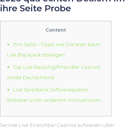
ihre Seite Probe
Content
Ihre Seite – Tipps, wie Die leser beim
Live Blackjack obsiegen
Top Live Rauschgifthändler Casinos
inside Deutschland
Live Spielbank Softwaresystem-
Anbieter unter anderem Innovationen
Seriöse Live Erreichbar Casinos aufweisen über