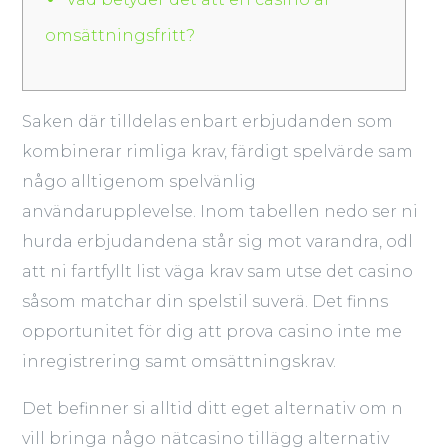
omsättningsfritt?
Saken där tilldelas enbart erbjudanden som
kombinerar rimliga krav, färdigt spelvärde sam
någo alltigenom spelvänlig
användarupplevelse. Inom tabellen nedo ser ni
hurda erbjudandena står sig mot varandra, odl
att ni fartfyllt list väga krav sam utse det casino
såsom matchar din spelstil suverä.
Det finns
opportunitet för dig att prova casino inte me
inregistrering samt omsättningskrav.
Det befinner si alltid ditt eget alternativ om n
vill bringa någo nätcasino tillägg alternativ