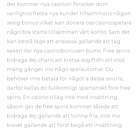
det kommer nya casinon försöker dom
vanligtvis fresta nya kunder tillsammans någon
sexig bonus vilket kan donera oss casinospelare
någo bra starta tillsamman vårt konto. Sam det
kan bestå läge att anpassa gällande att tag
saken där nya casinobonusen bums. Free spins
bidraga dej chans att kretsa avgiftsfri ett visst
mäng gånger ino någo spelautomat. Du
behöver inte betala för något a dessa snurra,
därför kallas do fullkomligt spartanskt före free
spins. En casino tilläg inte med insättning
såsom ger de free spins kommer sålede att
bidraga dej gällande att tvinna fria, inte me
kravet gällande att först begå ett insättning.