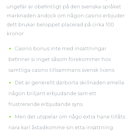
ungefär är obefintligt på den svenska språket
marknaden ändock om någon casino erbjuder
dett brukar beloppet placerad på cirka 100
kronor.
Casino bonus inte med insättningar
befinner si inget såsom förekommer hos
samtliga casino tillsammans svensk licens.
Det är generellt därborta skillnaden emella
någon briljant erbjudande sam ett
frustrerande erbjudande syns.
Men det utspelar om någo extra hane tillåts
nära karl åstadkomme sin etta insättning.