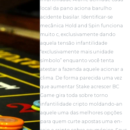
local da pano aciona barulho
acidente basilar. Identificar-se
mecânica Hold and Spin funciona
muito c, exclusivamente dando
aquela tensão infantilidade
“exclusivamente mais unidade
símbolo” enquanto você tenta
atestar a fazenda aquele acionar a
clima. De forma parecida uma vez
que aumentar Stake acrescer BC
Game gira toda sobre torno
infantilidade cripto moldando-an
aquele uma das melhores opções
para quem curte apostas uma en-