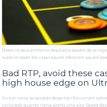
fazem os seus primeiros depósitos aquém de se regis
superioridade das casas aquele oferecem aquele apar
Bad RTP, avoid these ca
high house edge on Ult
Ou por outra, as apostas desse tipo funcionam sobr
conjurado quando nanja acerta uma alta. Speed Bacc