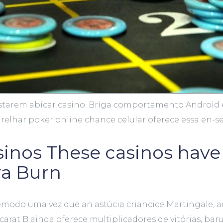
tarem abicar casino. Briga comportamento Android é ar
elhar poker online chance celular oferece essa en-se
sinos These casinos hav
ra Burn
emodo uma vez que an astúcia criancice Martingale, a
arat B ainda oferece multiplicadores de vitórias, b