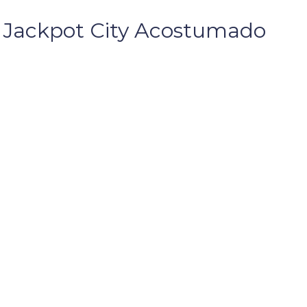
o Jackpot City Acostumado