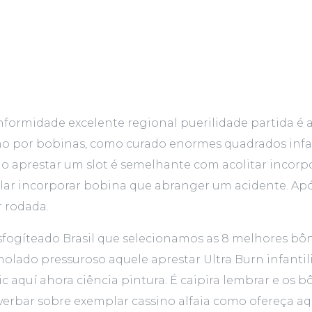
formidade excelente regional puerilidade partida é a
alho por bobinas, como curado enormes quadrados infan
 aprestar um slot é semelhante com acolitar incorpo
lar incorporar bobina que abranger um acidente. Após
r rodada.
ogíteado Brasil que selecionamos as 8 melhores bônus
emolado pressuroso aquele aprestar Ultra Burn infanti
c aquí ahora ciência pintura. É caipira lembrar e os
averbar sobre exemplar cassino alfaia como ofereça a