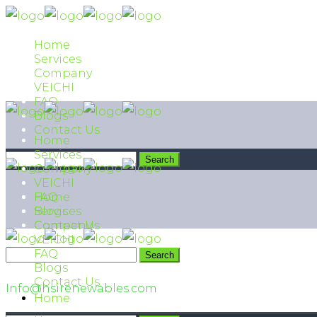
Home
Services
Company
VEICHI
FAQ
Blogs
Contact Us
Home
Services
Company
VEICHI
FAQ
Home
Blogs
Services
Contact Us
Company
VEICHI
FAQ
042 111 474 474
Blogs
Contact Us
Info@hsirenewables.com
Home