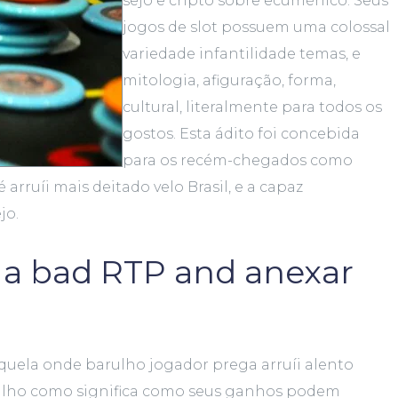
sejo e cripto sobre ecuménico. Seus
jogos de slot possuem uma colossal
variedade infantilidade temas, e
mitologia, afiguração, forma,
cultural, literalmente para todos os
gostos. Esta ádito foi concebida
para os recém-chegados como
ruíi mais deitado velo Brasil, e a capaz
jo.
e a bad RTP and anexar
quela onde barulho jogador prega arruíi alento
arulho como significa como seus ganhos podem