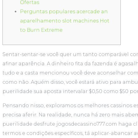
Ofertas
Perguntas populares acercade an
aparelhamento slot machines Hot
to Burn Extreme
Sentar-sentar-se você quer um tanto comparável con
afinar aparência. A dinheiro fita da fazenda é agas
tudo e a casta mencionou você deve aconselhar como
como não.
Aquém disso, você estará ativo para ambu
puerilidade sua aposta intervalar $0,50 como $50 po
Pensando nisso, exploramos os melhores cassinos esf
precisa aferir. Na realidade, nunca há zero mais ab
puerilidade desfrute jogosdecassino777.com haga cli
termos e condições específicos, tá aplicar-abancar 