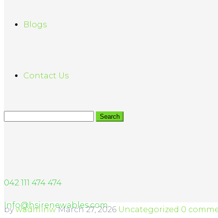
Blogs
Contact Us
042 111 474 474
Info@hsirenewables.com
by
wadminw
March 27, 2026
Uncategorized
0 comme