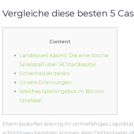
Vergleiche diese besten 5 Cas
Content
Landesweit Kasino: Die eine Woche
Spielspaß über 5€ Startkapital
Sicherheitskriterien
Unsere Erfahrungen
Welches Spielangebot im Bitcoin
Spielsaal
Eltern bedürfen alleinig ihr onlinefähiges Liquidit
schlichtweg bezahlen können. Kein Drittanbieter is