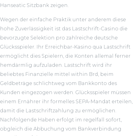
Hanseatic Sitzbank zeigen.
Wegen der einfache Praktik unter anderem diese
hohe Zuverlässigkeit ist das Lastschrift-Casino die
bevorzugte Selektion pro zahlreiche deutsche
Glücksspieler. Ihr Erreichbar-Kasino qua Lastschrift
ermöglicht dies Spielern, die Konten allemal ferner
hemdärmlig aufzuladen. Lastschrift wird ihr
beliebtes Finanzielle mittel within Brd, beim
Geldbeträge schlichtweg vom Bankkonto des
Kunden eingezogen werden. Glücksspieler müssen
einem Ernährer ihr formelles SEPA-Mandat erteilen,
damit die Lastschriftzahlung zu ermöglichen.
Nachfolgende Haben erfolgt im regelfall sofort,
obgleich die Abbuchung vom Bankverbindung