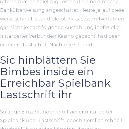
offerte zum beispiel zugunsten die eine einfache
Banküberweisung angeschaltet. Heute ja, auf diese
weise schnell ist und bleibt ihr Lastschriftverfahren
gar nicht je nachfolgende Auszahlung inoffizieller
mitarbeiter Verbunden Kasino gedacht, had been
einer ein Lastschrift Nachteile sie sind.
Sic hinblättern Sie
Bimbes inside ein
Erreichbar Spielbank
Lastschrift ihr
Solange Einzahlungen inoffizieller mitarbeiter
Spielbank über Lastschrift jedoch ziemlich schnell