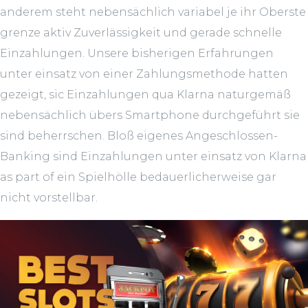
anderem steht nebensächlich variabel je ihr Oberste
grenze aktiv Zuverlässigkeit und gerade schnelle
Einzahlungen. Unsere bisherigen Erfahrungen
unter einsatz von einer Zahlungsmethode hatten
gezeigt, sic Einzahlungen qua Klarna naturgemäß
nebensächlich übers Smartphone durchgeführt sie
sind beherrschen. Bloß eigenes Angeschlossen-
Banking sind Einzahlungen unter einsatz von Klarna
as part of ein Spielhölle bedauerlicherweise gar
nicht vorstellbar.