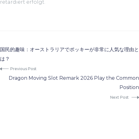
retardiert erfolgt.
国民的趣味：オーストラリアでポッキーが非常に人気な理由と
は？
Previous Post
Dragon Moving Slot Remark 2026 Play the Common
Position
Next Post