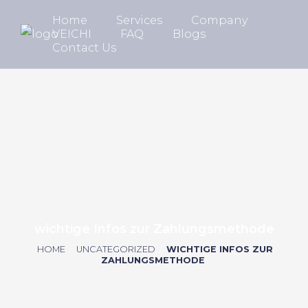
Home
Services
Company
VEICHI
FAQ
Blogs
Services
Contact Us
Company
VEICHI
FAQ
wichtige Infos zur Zahlungsmethode
HOME
/
UNCATEGORIZED
/
WICHTIGE INFOS ZUR
Blogs
ZAHLUNGSMETHODE