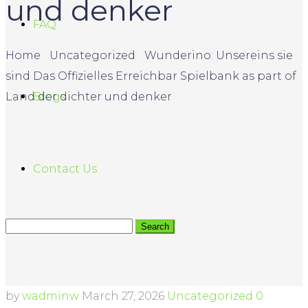
und denker
FAQ
Home
/
Uncategorized
/
Wunderino: Unsereins sie
sind Das Offizielles Erreichbar Spielbank as part of
Blogs
Land der dichter und denker
Contact Us
by
wadminw
March 27, 2026
Uncategorized
0