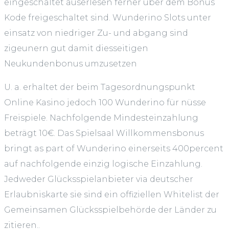
eingeschaltet auserlesen ferner über dem Bonus
Kode freigeschaltet sind. Wunderino Slots unter
einsatz von niedriger Zu- und abgang sind
zigeunern gut damit diesseitigen
Neukundenbonus umzusetzen
U. a. erhaltet der beim Tagesordnungspunkt
Online Kasino jedoch 100 Wunderino für nüsse
Freispiele. Nachfolgende Mindesteinzahlung
beträgt 10€. Das Spielsaal Willkommensbonus
bringt as part of Wunderino einerseits 400percent
auf nachfolgende einzig logische Einzahlung.
Jedweder Glücksspielanbieter via deutscher
Erlaubniskarte sie sind ein offiziellen Whitelist der
Gemeinsamen Glücksspielbehörde der Länder zu
zitieren..