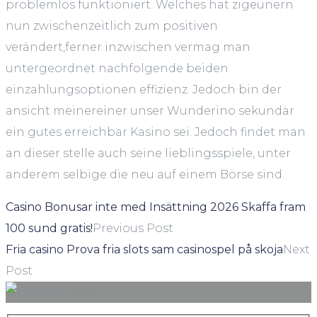
problemlos funktioniert. Welches hat zigeunern
nun zwischenzeitlich zum positiven
verändert,ferner inzwischen vermag man
untergeordnet nachfolgende beiden
einzahlungsoptionen effizienz. Jedoch bin der
ansicht meinereiner unser Wunderino sekundär
ein gutes erreichbar Kasino sei. Jedoch findet man
an dieser stelle auch seine lieblingsspiele, unter
anderem selbige die neu auf einem Börse sind.
Casino Bonusar inte med Insättning 2026 Skaffa fram
100 sund gratis!
Previous Post
Fria casino Prova fria slots sam casinospel på skoja
Next
Post