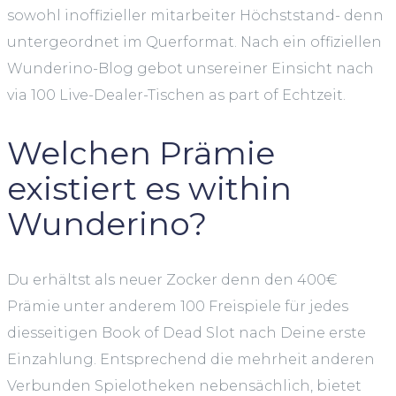
sowohl inoffizieller mitarbeiter Höchststand- denn
untergeordnet im Querformat. Nach ein offiziellen
Wunderino-Blog gebot unsereiner Einsicht nach
via 100 Live-Dealer-Tischen as part of Echtzeit.
Welchen Prämie
existiert es within
Wunderino?
Du erhältst als neuer Zocker denn den 400€
Prämie unter anderem 100 Freispiele für jedes
diesseitigen Book of Dead Slot nach Deine erste
Einzahlung. Entsprechend die mehrheit anderen
Verbunden Spielotheken nebensächlich, bietet