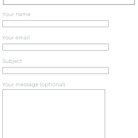
Your name
Your email
Subject
Your message (optional)