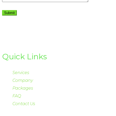
Quick Links
Services
Company
Packages
FAQ
Contact Us