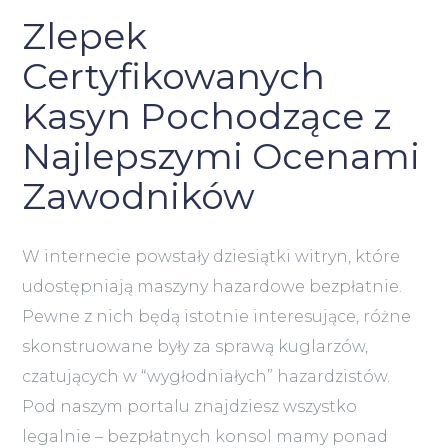
Zlepek
Certyfikowanych
Kasyn Pochodzące z
Najlepszymi Ocenami
Zawodników
W internecie powstały dziesiątki witryn, które
udostępniają maszyny hazardowe bezpłatnie.
Pewne z nich będą istotnie interesujące, różne
skonstruowane były za sprawą kuglarzów,
czatujących w “wygłodniałych” hazardzistów.
Pod naszym portalu znajdziesz wszystko
legalnie – bezpłatnych konsol mamy ponad