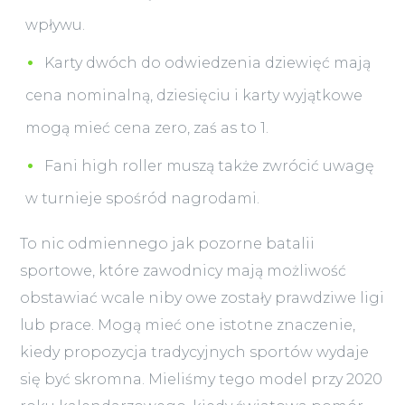
wpływu.
Karty dwóch do odwiedzenia dziewięć mają
cena nominalną, dziesięciu i karty wyjątkowe
mogą mieć cena zero, zaś as to 1.
Fani high roller muszą także zwrócić uwagę
w turnieje spośród nagrodami.
To nic odmiennego jak pozorne batalii
sportowe, które zawodnicy mają możliwość
obstawiać wcale niby owe zostały prawdziwe ligi
lub prace. Mogą mieć one istotne znaczenie,
kiedy propozycja tradycyjnych sportów wydaje
się być skromna. Mieliśmy tego model przy 2020