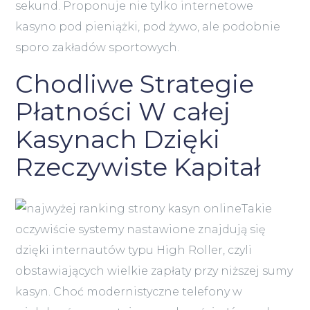
sekund. Proponuje nie tylko internetowe
kasyno pod pieniążki, pod żywo, ale podobnie
sporo zakładów sportowych.
Chodliwe Strategie
Płatności W całej
Kasynach Dzięki
Rzeczywiste Kapitał
Takie
oczywiście systemy nastawione znajdują się
dzięki internautów typu High Roller, czyli
obstawiających wielkie zapłaty przy niższej sumy
kasyn. Choć modernistyczne telefony w