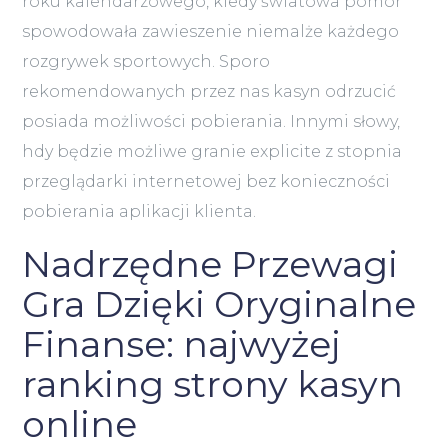
roku kalendarzowego, kiedy światowa pomór
spowodowała zawieszenie niemalże każdego
rozgrywek sportowych. Sporo
rekomendowanych przez nas kasyn odrzucić
posiada możliwości pobierania. Innymi słowy,
hdy będzie możliwe granie explicite z stopnia
przeglądarki internetowej bez konieczności
pobierania aplikacji klienta.
Nadrzędne Przewagi
Gra Dzięki Oryginalne
Finanse: najwyżej
ranking strony kasyn
online